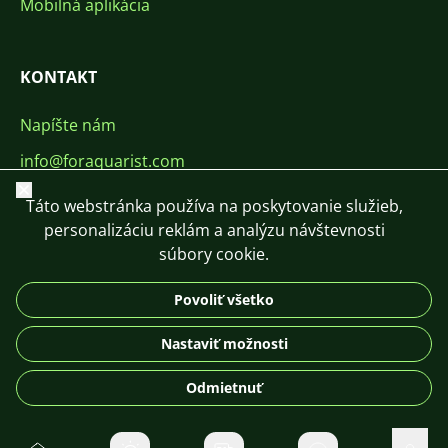
Mobilná aplikácia
KONTAKT
Napíšte nám
info@foraquarist.com
Zavrieť
+420 603 449 602
Táto webstránka používa na poskytovanie služieb,
personalizáciu reklám a analýzu návštevnosti
súbory cookie.
Povoliť všetko
CS
SK
EN
PL
DE
Nastaviť možnosti
© 2026 For Aquarist
Odmietnuť