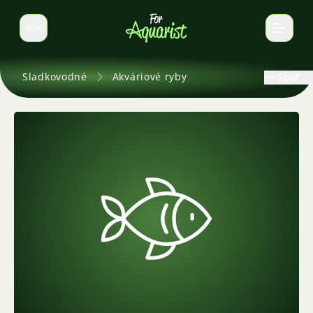
SK
Prepnúť jazyk
Sladkovodné
Akváriové ryby
Späť