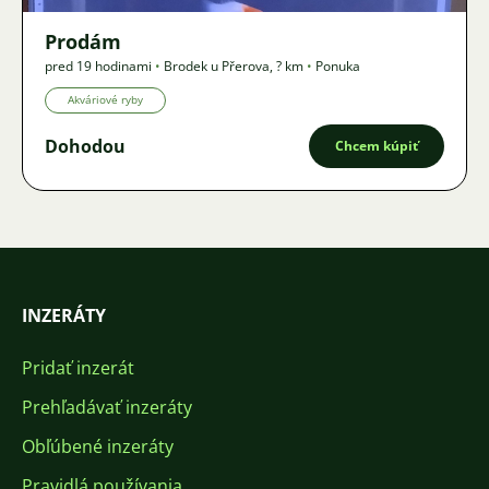
Prodám
pred 19 hodinami
•
Brodek u Přerova
,
? km
•
Ponuka
Akváriové ryby
Dohodou
Chcem kúpiť
INZERÁTY
Pridať inzerát
Prehľadávať inzeráty
Obľúbené inzeráty
Pravidlá používania