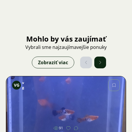
Mohlo by vás zaujímať
Vybrali sme najzaujímavejšie ponuky
Zobraziť viac
v
VG
g
Obrázok
91