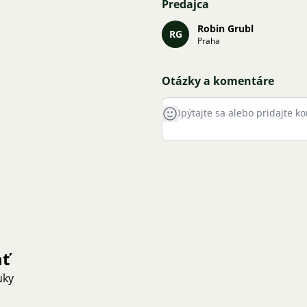
Predajca
Robin Grubl
RG
Praha
Otázky a komentáre
ať
uky