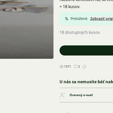
= 18 kusov.
Preložené.
Zobraziť orig
18 dostupných kusov
1571
2
U nás sa nemusíte báť na
Overený e-mail