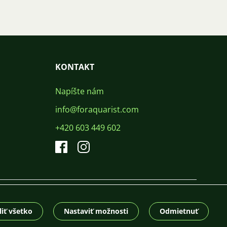
KONTAKT
Napíšte nám
info@foraquarist.com
+420 603 449 602
CS
SK
EN
PL
DE
© 2026 For Aquarist
iť všetko
Nastaviť možnosti
Odmietnuť