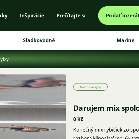
uky
Inšpirácie
Prečítajte si
Pridať inzerá
Sladkovodné
Marine
ryby
Akváriové ryby
Darujem mix spolo
0 Kč
Konečný mix rybičiek zo spo
razbora klinoskvérna, 6x tet