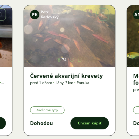
Petr
PK
A
Karlovský
Obrázok
74
Červené akvarijní krevety
M
f
•
pred 1 dňom
•
Lány
,
? km
•
Ponuka
pr
Akváriové ryby
Dohodou
D
Chcem kúpiť