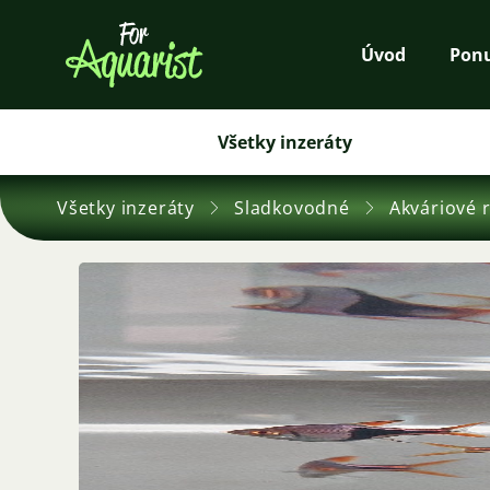
Úvod
Pon
Všetky inzeráty
Všetky inzeráty
Sladkovodné
Akváriové 