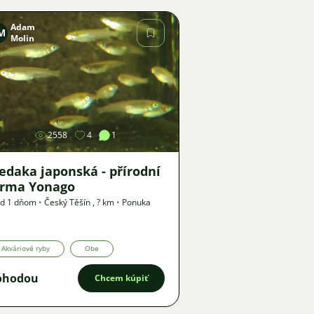
Adam
M
Molin
Obrázok
2558
4
1
edaka japonská - přírodní
orma Yonago
ed 1 dňom
•
Český Těšín
,
? km
•
Ponuka
Akváriové ryby
Obe
ohodou
Chcem kúpiť