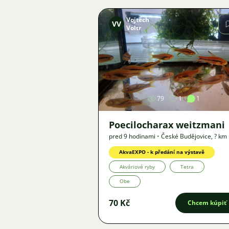
Vojtěch
VV
Voltr
Obrázok
79
1
1
Poecilocharax weitzmani
pred 9 hodinami
•
České Budějovice
,
? km
Ponuka
AkvaEXPO - k předání na výstavě
Akváriové ryby
Tetra
Obe
70 Kč
Chcem kúpiť