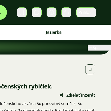
t
Prihlásiť
Súkromné správy
Košík
Jazierka
Späť
čenských rybičiek.
Zdieľať inzerát
ločenského akvária 5x priesvitný sumček, 5x
ra čierna, 2x pancierik panda. Predám iba ako celok