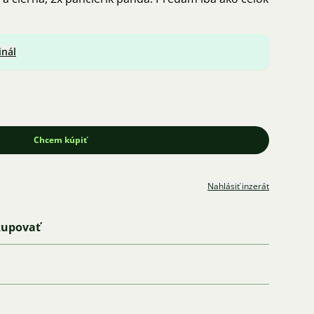
inál
Chcem kúpiť
Nahlásiť inzerát
kupovať