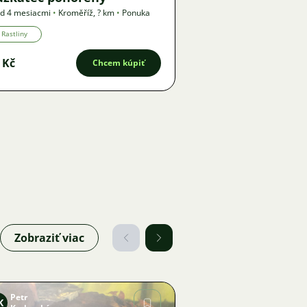
d 4 mesiacmi
•
Kroměříž
,
? km
•
Ponuka
Rastliny
 Kč
Chcem kúpiť
Zobraziť viac
Petr
K