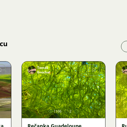
jcu
Tomáš
Grochal
Obrázok
1106
2
ka
Rečanka Guadeloupe
R