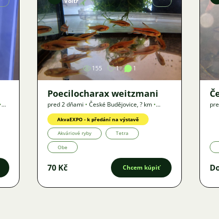
Voltr
Obrázok
155
1
1
Poecilocharax weitzmani
Če
•
pred 2 dňami
•
České Budějovice
,
? km
•
pre
Ponuka
AkvaEXPO - k předání na výstavě
Akváriové ryby
Tetra
Obe
70 Kč
D
Chcem kúpiť