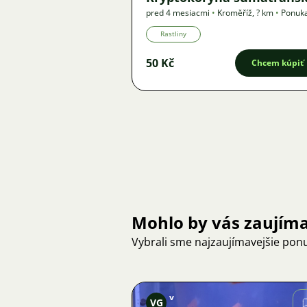
pred 4 mesiacmi
•
Kroměříž
,
? km
•
Ponuk
Rastliny
50 Kč
Chcem kúpiť
Mohlo by vás zaujím
Vybrali sme najzaujímavejšie pon
v
VG