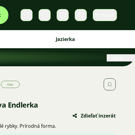
t
Prihlásiť
Súkromné správy
Košík
Jazierka
Späť
Obe
va Endlerka
Zdieľať inzerát
é rybky. Prírodná forma.