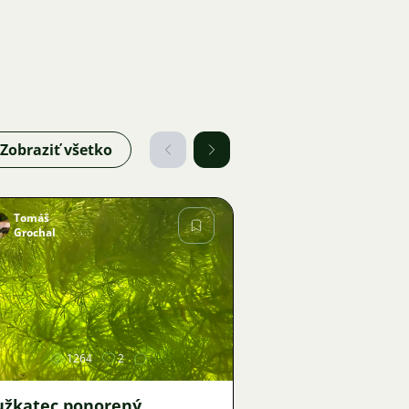
Zobraziť všetko
Tomáš
Grochal
Obrázok
1264
2
užkatec ponorený