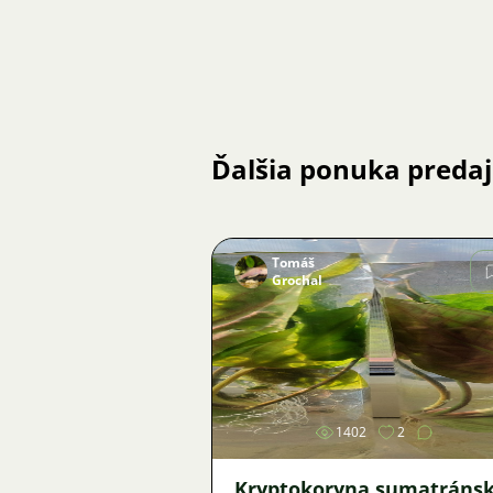
Ďalšia ponuka preda
Tomáš
Grochal
Obrázok
1402
2
Kryptokoryna sumatráns