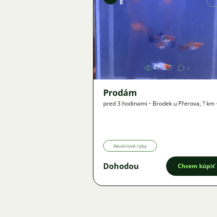
g
Obrázok
47
Prodám
pred 3 hodinami
•
Brodek u Přerova
,
? km
Ponuka
Akváriové ryby
Dohodou
Chcem kúpiť