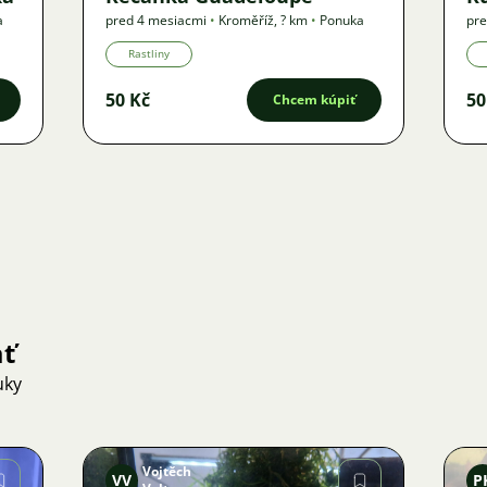
a
pred 4 mesiacmi
•
Kroměříž
,
? km
•
Ponuka
pre
Rastliny
50 Kč
50
Chcem kúpiť
ať
uky
Vojtěch
VV
P