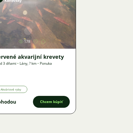
Karlovský
Obrázok
178
rvené akvarijní krevety
d 3 dňami
•
Lány
,
? km
•
Ponuka
Akváriové ryby
ohodou
Chcem kúpiť