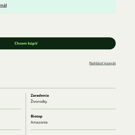
inál
Chcem kúpiť
Nahlásiť inzerát
Zaradenia
Živorodky
Biotop
Amazonia