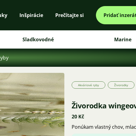
uky
Inšpirácie
Prečítajte si
Pridať inzerá
Sladkovodné
Marine
ryby
Akváriové ryby
Živorodky
Živorodka wingeo
20 Kč
Ponúkam vlastný chov, mlad