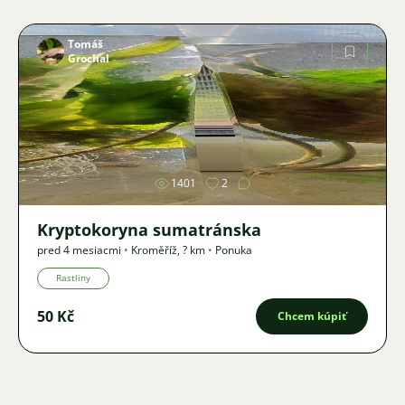
Tomáš
Grochal
Obrázok
1401
2
Kryptokoryna sumatránska
pred 4 mesiacmi
•
Kroměříž
,
? km
•
Ponuka
Rastliny
50 Kč
Chcem kúpiť