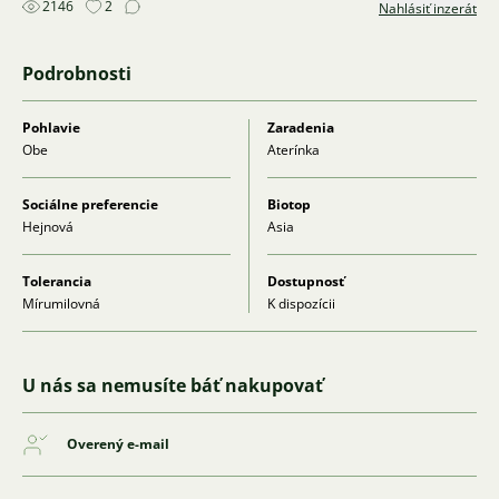
2146
2
Nahlásiť inzerát
Podrobnosti
Pohlavie
Zaradenia
Obe
Aterínka
Sociálne preferencie
Biotop
Hejnová
Asia
Tolerancia
Dostupnosť
Mírumilovná
K dispozícii
U nás sa nemusíte báť nakupovať
Overený e-mail