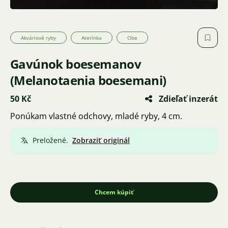
Akváriové ryby
Aterínka
Obe
Gavúnok boesemanov
(Melanotaenia boesemani)
50 Kč
Zdieľať inzerát
Ponúkam vlastné odchovy, mladé ryby, 4 cm.
Preložené.
Zobraziť originál
Chcem kúpiť