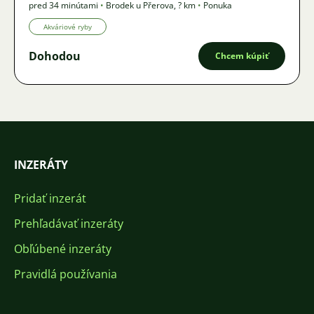
pred 34 minútami
•
Brodek u Přerova
,
? km
•
Ponuka
Akváriové ryby
Dohodou
Chcem kúpiť
INZERÁTY
Pridať inzerát
Prehľadávať inzeráty
Obľúbené inzeráty
Pravidlá používania