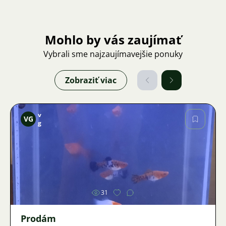
Mohlo by vás zaujímať
Vybrali sme najzaujímavejšie ponuky
Zobraziť viac
v
VG
g
Obrázok
31
Prodám