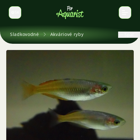
SK
Prepnúť jazyk
Sladkovodné
Akváriové ryby
Späť