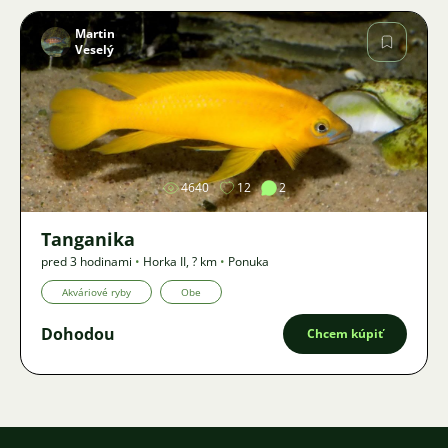
Martin
Veselý
Obrázok
4640
12
2
Tanganika
pred 3 hodinami
•
Horka II
,
? km
•
Ponuka
Akváriové ryby
Obe
Dohodou
Chcem kúpiť