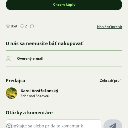
Chcem kúpiť
859
2
Nahlásiť inzerát
U nás sa nemusíte báť nakupovať
Overený e-mail
Predajca
Zobraziť profil
Karel Vostřežanský
Žďár nad Sázavou
Otázky a komentáre