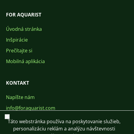
FOR AQUARIST
Úvodná stránka
Inšpirácie
Prečítajte si
Mobilná aplikácia
KONTAKT
Napíšte nám
info@foraquarist.com
Zavrieť
+420 603 449 602
Táto webstránka používa na poskytovanie služieb,
personalizáciu reklám a analýzu návštevnosti