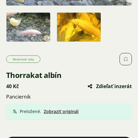
Akváriové ryby
Thorrakat albín
40 Kč
Zdieľať inzerát
Panciernik
Preložené.
Zobraziť originál