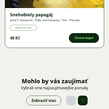
1530
2
Snehobiely papagáj
pred 5 mesiacmi
•
Žďár nad Sázavou
,
? km
•
Ponuka
Akváriové ryby
40 Kč
Chcem kúpiť
Mohlo by vás zaujímať
Vybrali sme najzaujímavejšie ponuky
Zobraziť viac