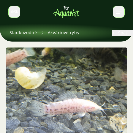
SK
Prepnúť jazyk
Sladkovodné
Akváriové ryby
Späť