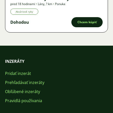
pred 18 hodinami
•
Lány
,
? km
•
Ponuka
Akváriové ryby
Dohodou
Chcem kúpiť
INZERÁTY
Pridať inzerát
Prehľadávať inzeráty
Obľúbené inzeráty
Pravidlá používania