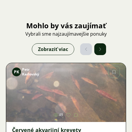
Mohlo by vás zaujímať
Vybrali sme najzaujímavejšie ponuky
Zobraziť viac
Petr
PK
Karlovský
Obrázok
49
Červené akvarijní krevety