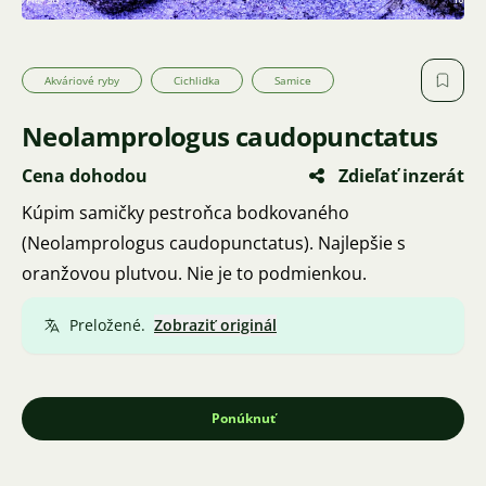
Akváriové ryby
Cichlidka
Samice
Neolamprologus caudopunctatus
Cena dohodou
Zdieľať inzerát
Kúpim samičky pestroňca bodkovaného
(Neolamprologus caudopunctatus). Najlepšie s
oranžovou plutvou. Nie je to podmienkou.
Preložené.
Zobraziť originál
Ponúknuť