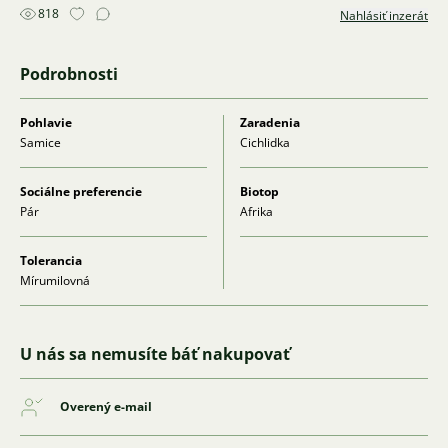
818
Nahlásiť inzerát
Podrobnosti
Pohlavie
Zaradenia
Samice
Cichlidka
Sociálne preferencie
Biotop
Pár
Afrika
Tolerancia
Mírumilovná
U nás sa nemusíte báť nakupovať
Overený e-mail