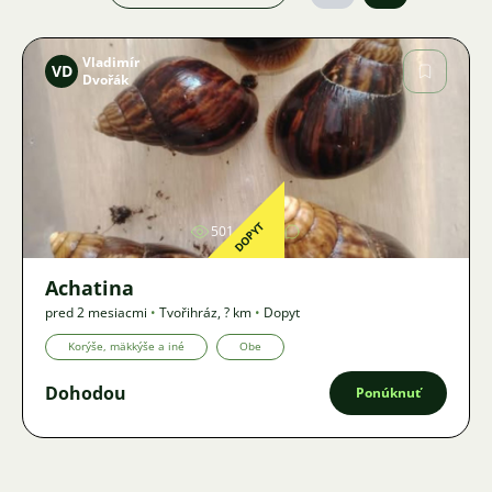
Vladimír
VD
Dvořák
Obrázok
DOPYT
501
2
Achatina
pred 2 mesiacmi
•
Tvořihráz
,
? km
•
Dopyt
Korýše, mäkkýše a iné
Obe
Dohodou
Ponúknuť