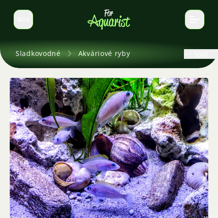
SK
Prepnúť jazyk
Sladkovodné
Akváriové ryby
Späť