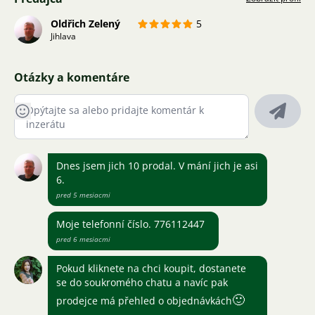
Oldřich Zelený
5
Jihlava
Otázky a komentáre
Dnes jsem jich 10 prodal. V mání jich je asi
6.
pred 5 mesiacmi
Moje telefonní číslo. 776112447
pred 6 mesiacmi
Pokud kliknete na chci koupit, dostanete
se do soukromého chatu a navíc pak
🙂
prodejce má přehled o objednávkách