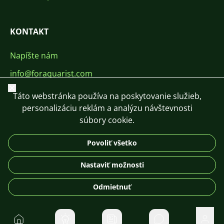
KONTAKT
Napíšte nám
info@foraquarist.com
Zavrieť
+420 603 449 602
Táto webstránka používa na poskytovanie služieb,
personalizáciu reklám a analýzu návštevnosti
súbory cookie.
Povoliť všetko
CS
SK
EN
PL
DE
Nastaviť možnosti
© 2026 For Aquarist
Odmietnuť