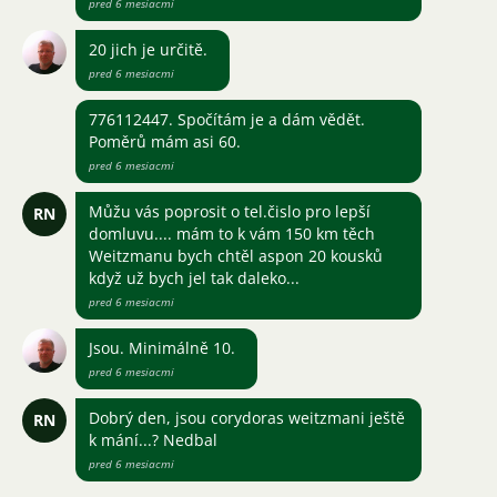
pred 6 mesiacmi
20 jich je určitě.
pred 6 mesiacmi
776112447. Spočítám je a dám vědět.
Poměrů mám asi 60.
pred 6 mesiacmi
Můžu vás poprosit o tel.čislo pro lepší
RN
domluvu.... mám to k vám 150 km těch
Weitzmanu bych chtěl aspon 20 kousků
když už bych jel tak daleko...
pred 6 mesiacmi
Jsou. Minimálně 10.
pred 6 mesiacmi
Dobrý den, jsou corydoras weitzmani ještě
RN
k mání...? Nedbal
pred 6 mesiacmi