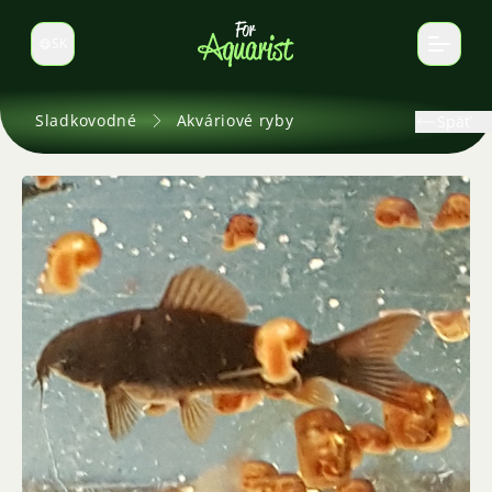
SK
Prepnúť jazyk
Sladkovodné
Akváriové ryby
Späť