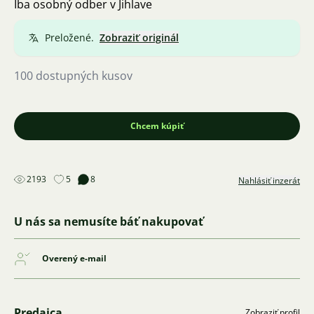
Iba osobný odber v Jihlave
Preložené.
Zobraziť originál
100 dostupných kusov
Chcem kúpiť
2193
5
8
Nahlásiť inzerát
U nás sa nemusíte báť nakupovať
Overený e-mail
Predajca
Zobraziť profil