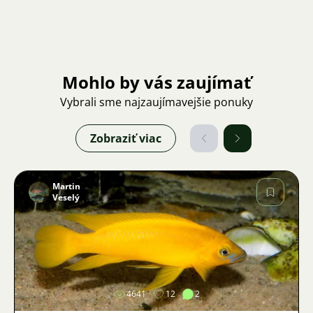
Mohlo by vás zaujímať
Vybrali sme najzaujímavejšie ponuky
Zobraziť viac
Martin
Veselý
Obrázok
4641
12
2