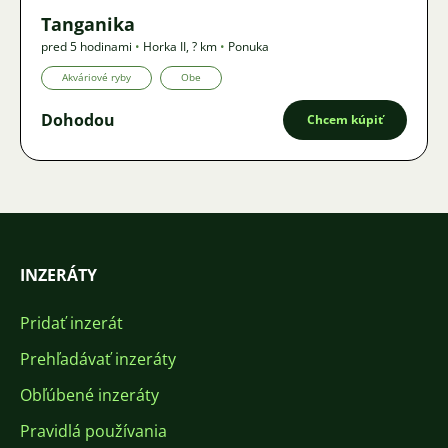
Tanganika
pred 5 hodinami
•
Horka II
,
? km
•
Ponuka
Akváriové ryby
Obe
Dohodou
Chcem kúpiť
INZERÁTY
Pridať inzerát
Prehľadávať inzeráty
Obľúbené inzeráty
Pravidlá používania