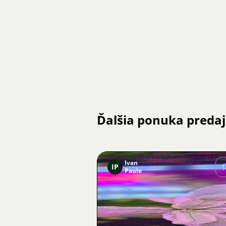
Ďalšia ponuka preda
Ivan
IP
Paule
Obrázok