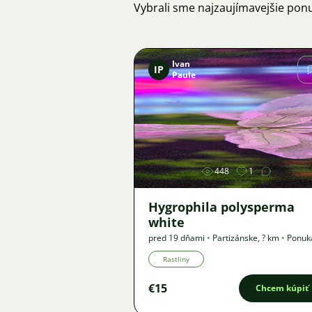
Vybrali sme najzaujímavejšie pon
Ivan
IP
Paule
Obrázok
448
1
Hygrophila polysperma
white
pred 19 dňami
•
Partizánske
,
? km
•
Ponuk
Rastliny
€15
Chcem kúpiť