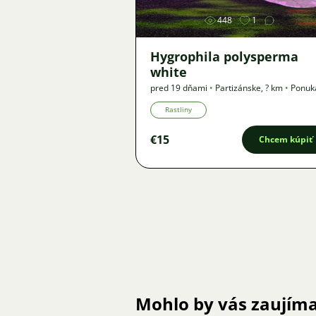
448
1
Hygrophila polysperma
white
pred 19 dňami
•
Partizánske
,
? km
•
Ponuk
Rastliny
€15
Chcem kúpiť
Mohlo by vás zaujím