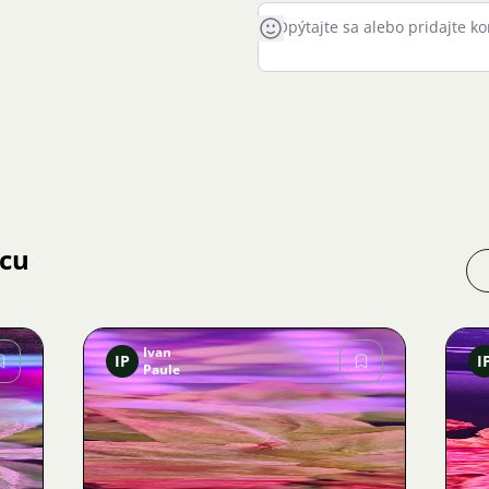
jcu
Ivan
IP
I
Paule
Obrázok