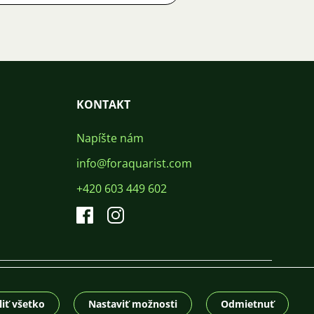
KONTAKT
Napíšte nám
info@foraquarist.com
+420 603 449 602
CS
SK
EN
PL
DE
© 2026 For Aquarist
iť všetko
Nastaviť možnosti
Odmietnuť