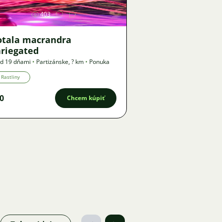
403
otala macrandra
ariegated
d 19 dňami
•
Partizánske
,
? km
•
Ponuka
Rastliny
0
Chcem kúpiť