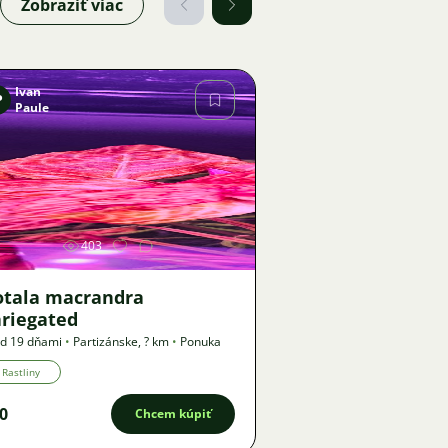
Zobraziť viac
Ivan
P
Paule
Obrázok
403
otala macrandra
ariegated
d 19 dňami
•
Partizánske
,
? km
•
Ponuka
Rastliny
0
Chcem kúpiť