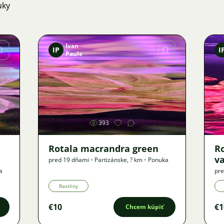
uky
Ivan
IP
I
Paule
Obrázok
393
Rotala macrandra green
R
v
pred 19 dňami
•
Partizánske
,
? km
•
Ponuka
a
pre
Rastliny
€10
€1
Chcem kúpiť