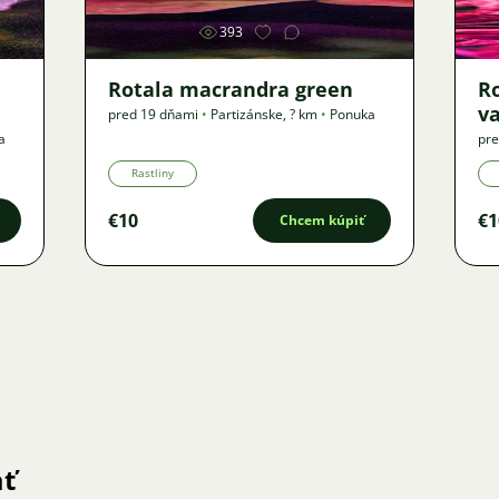
393
Rotala macrandra green
R
v
pred 19 dňami
•
Partizánske
,
? km
•
Ponuka
a
pre
Rastliny
€10
€1
Chcem kúpiť
ať