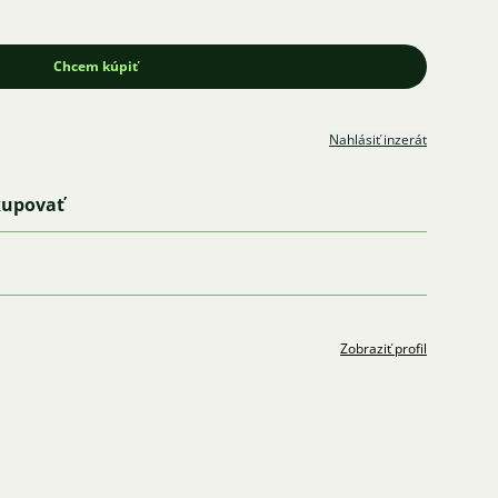
Chcem kúpiť
Nahlásiť inzerát
kupovať
Zobraziť profil