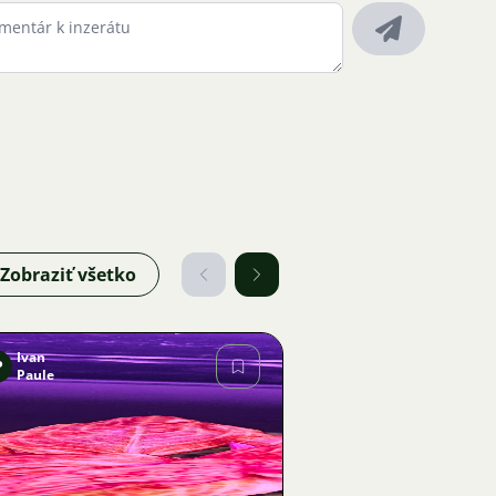
Zobraziť všetko
Ivan
P
Paule
Obrázok