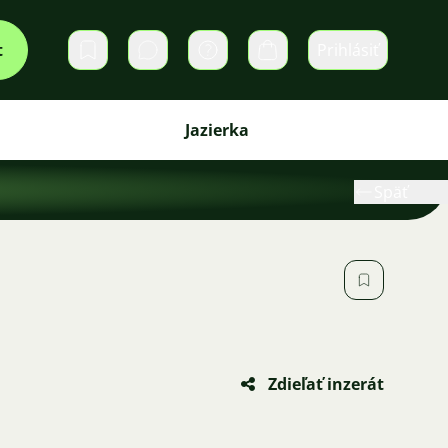
t
Prihlásiť
Súkromné správy
Košík
Jazierka
Späť
Zdieľať inzerát