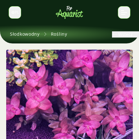
PL
Zmień język
Słodkowodny
Rośliny
Wstecz