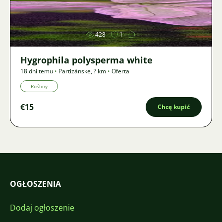
Zdjęcie
428
1
Hygrophila polysperma white
18 dni temu
•
Partizánske
,
? km
•
Oferta
Rośliny
€15
Chcę kupić
OGŁOSZENIA
Dodaj ogłoszenie