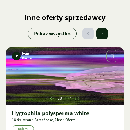
Inne oferty sprzedawcy
Pokaż wszystko
Ivan
IP
Paule
Zdjęcie
428
1
Hygrophila polysperma white
18 dni temu
•
Partizánske
,
? km
•
Oferta
Rośliny