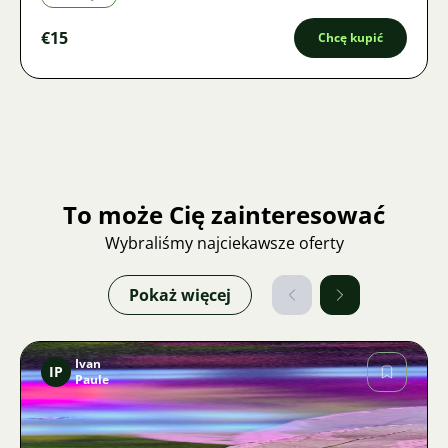
€15
Chcę kupić
To może Cię zainteresować
Wybraliśmy najciekawsze oferty
Pokaż więcej
Ivan
IP
Paule