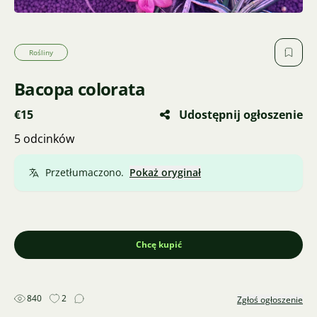
Rośliny
Bacopa colorata
€15
Udostępnij ogłoszenie
5 odcinków
Przetłumaczono.
Pokaż oryginał
Chcę kupić
840
2
Zgłoś ogłoszenie