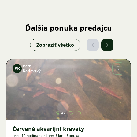
Ďalšia ponuka predajcu
Zobraziť všetko
Petr
PK
Karlovský
Obrázok
47
Červené akvarijní krevety
pred 15 hodinami
•
Lány
,
? km
•
Ponuka