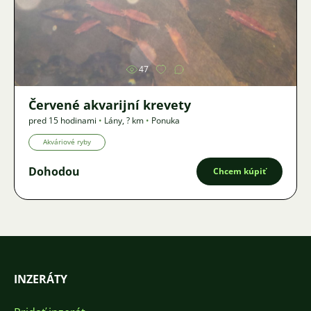
Obrázok
47
Červené akvarijní krevety
pred 15 hodinami
•
Lány
,
? km
•
Ponuka
Akváriové ryby
Dohodou
Chcem kúpiť
INZERÁTY