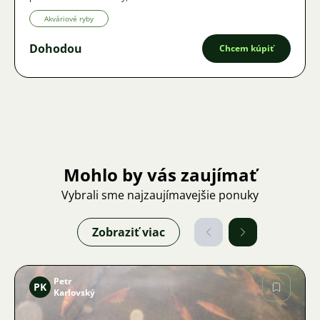
Akváriové ryby
Dohodou
Chcem kúpiť
Mohlo by vás zaujímať
Vybrali sme najzaujímavejšie ponuky
Zobraziť viac
Petr
PK
Karlovský