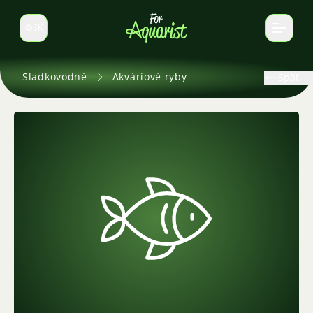
SK
Prepnúť jazyk
Sladkovodné
Akváriové ryby
Späť