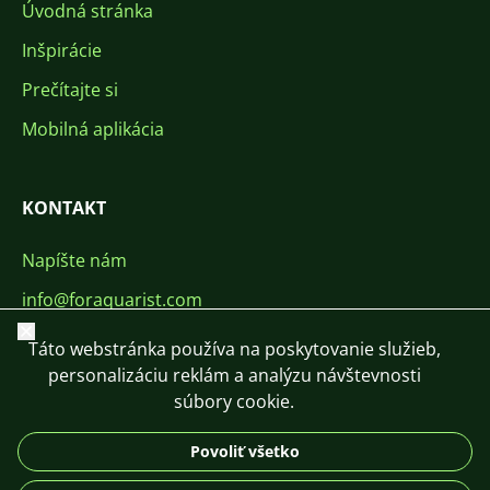
Úvodná stránka
Inšpirácie
Prečítajte si
Mobilná aplikácia
KONTAKT
Napíšte nám
info@foraquarist.com
Zavrieť
+420 603 449 602
Táto webstránka používa na poskytovanie služieb,
personalizáciu reklám a analýzu návštevnosti
súbory cookie.
Povoliť všetko