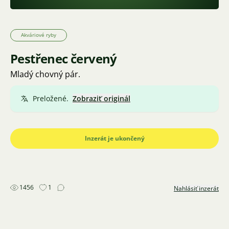
Akváriové ryby
Pestřenec červený
Mladý chovný pár.
Preložené.
Zobraziť originál
Inzerát je ukončený
1456
1
Nahlásiť inzerát