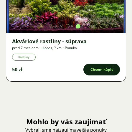
Obrázok
2869
4
2
Akváriové rastliny - súprava
pred 7 mesiacmi
•
Łobez
,
? km
•
Ponuka
Rastliny
50 zł
Chcem kúpiť
Mohlo by vás zaujímať
Vybrali sme najzaujímavejšie ponuky