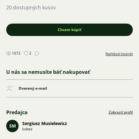
20 dostupných kusov
Chcem kúpiť
1072
2
Nahlásiť inzerát
U nás sa nemusíte báť nakupovať
Overený e-mail
Predajca
Zobraziť profil
Sergiusz Musielewicz
SM
Łobez