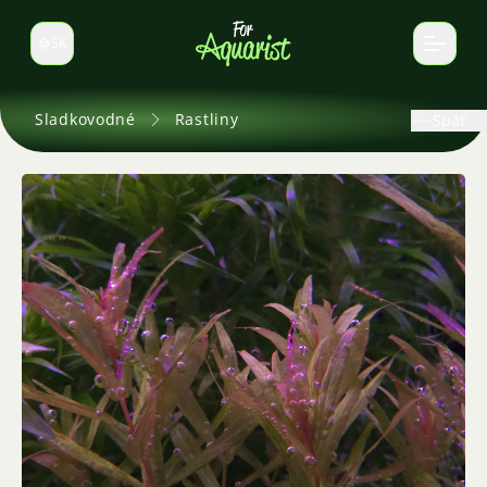
SK
Prepnúť jazyk
Sladkovodné
Rastliny
Späť