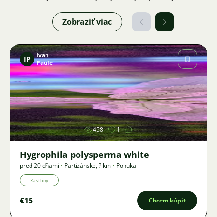
Zobraziť viac
Ivan
IP
Paule
Obrázok
458
1
Hygrophila polysperma white
pred 20 dňami
•
Partizánske
,
? km
•
Ponuka
Rastliny
€15
Chcem kúpiť