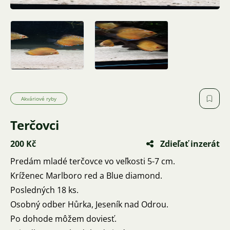
Akváriové ryby
Terčovci
200 Kč
Zdieľať inzerát
Predám mladé terčovce vo veľkosti 5-7 cm.
Kríženec Marlboro red a Blue diamond.
Posledných 18 ks.
Osobný odber Hůrka, Jeseník nad Odrou.
Po dohode môžem doviesť.