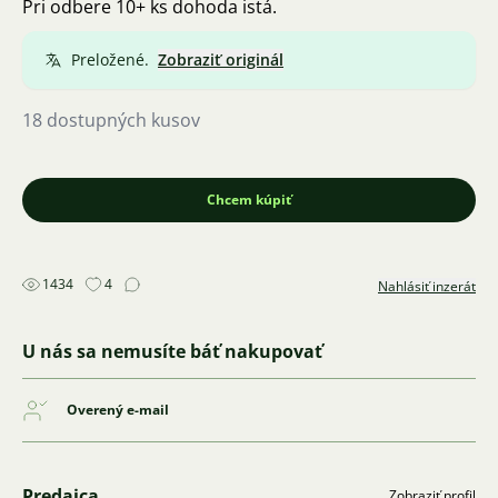
Pri odbere 10+ ks dohoda istá.
Preložené.
Zobraziť originál
18 dostupných kusov
Chcem kúpiť
1434
4
Nahlásiť inzerát
U nás sa nemusíte báť nakupovať
Overený e-mail
Predajca
Zobraziť profil