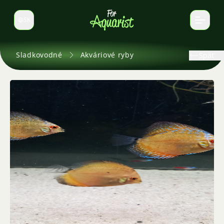
SK
Prepnúť jazyk
Sladkovodné
Akváriové ryby
Späť