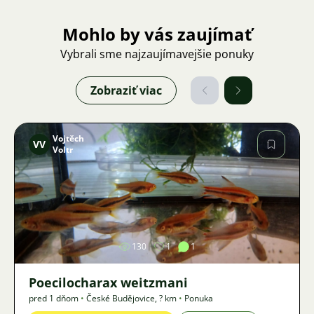
Mohlo by vás zaujímať
Vybrali sme najzaujímavejšie ponuky
Zobraziť viac
Vojtěch
VV
Voltr
Obrázok
130
1
1
Poecilocharax weitzmani
pred 1 dňom
•
České Budějovice
,
? km
•
Ponuka