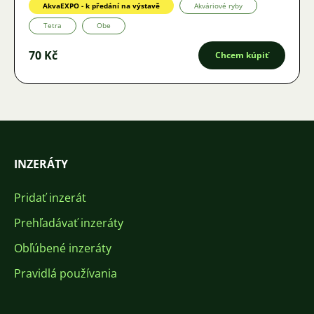
AkvaEXPO - k předání na výstavě
Akváriové ryby
Tetra
Obe
70 Kč
Chcem kúpiť
INZERÁTY
Pridať inzerát
Prehľadávať inzeráty
Obľúbené inzeráty
Pravidlá používania