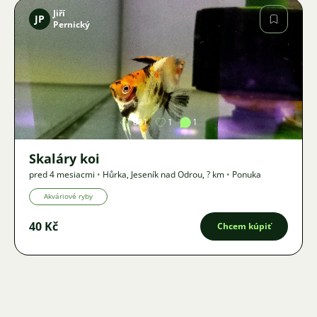
Jiří
JP
Pernický
Obrázok
881
1
1
Skaláry koi
pred 4 mesiacmi
•
Hůrka, Jeseník nad Odrou
,
? km
•
Ponuka
Akváriové ryby
40 Kč
Chcem kúpiť