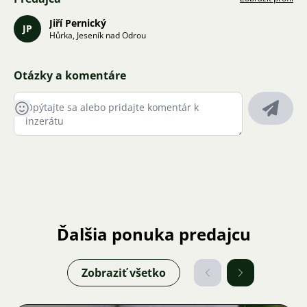
Jiří Pernický
JP
Hůrka, Jeseník nad Odrou
Otázky a komentáre
Ďalšia ponuka predajcu
Zobraziť všetko