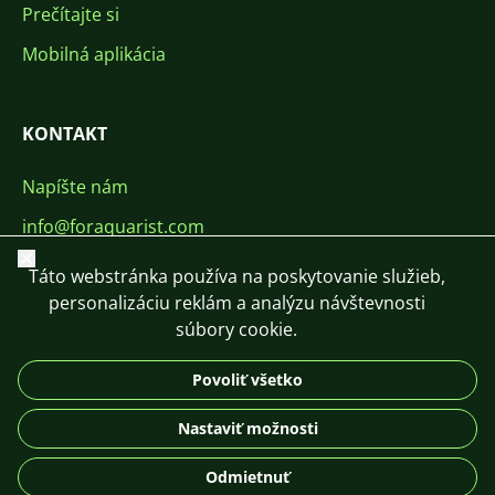
Prečítajte si
Mobilná aplikácia
KONTAKT
Napíšte nám
info@foraquarist.com
Zavrieť
+420 603 449 602
Táto webstránka používa na poskytovanie služieb,
personalizáciu reklám a analýzu návštevnosti
súbory cookie.
Povoliť všetko
CS
SK
EN
PL
DE
Nastaviť možnosti
© 2026 For Aquarist
Odmietnuť