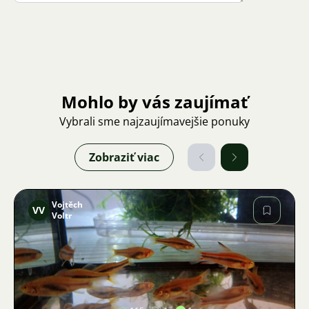
Mohlo by vás zaujímať
Vybrali sme najzaujímavejšie ponuky
Zobraziť viac
Vojtěch
VV
Voltr
Obrázok