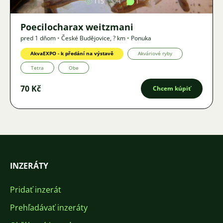
115
1
1
Poecilocharax weitzmani
pred 1 dňom
•
České Budějovice
,
? km
•
Ponuka
AkvaEXPO - k předání na výstavě
Akváriové ryby
Tetra
Obe
70 Kč
Chcem kúpiť
INZERÁTY
Pridať inzerát
Prehľadávať inzeráty