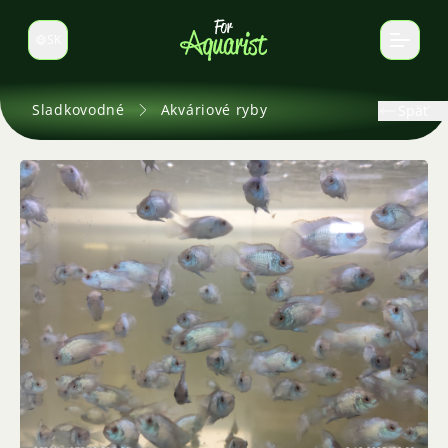
SK
Prepnúť jazyk
Sladkovodné
Akváriové ryby
Späť