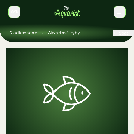
SK
Prepnúť jazyk
Sladkovodné
Akváriové ryby
Späť