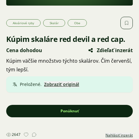
Akváriové ryby
Skalár
Obe
Kúpim skaláre red devil a red cap.
Cena dohodou
Zdieľať inzerát
Kúpim väčšie množstvo týchto skalárov. Čím červenší,
tým lepší.
Preložené.
Zobraziť originál
Ponúknuť
2647
Nahlásiť inzerát