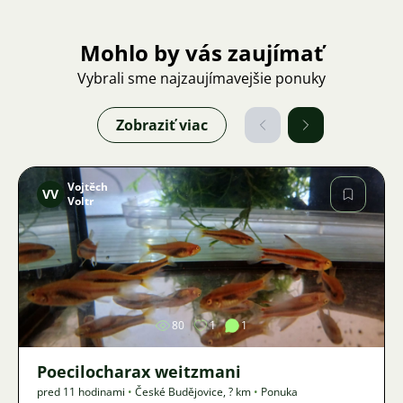
Mohlo by vás zaujímať
Vybrali sme najzaujímavejšie ponuky
Zobraziť viac
Vojtěch
VV
Voltr
Obrázok
80
1
1
Poecilocharax weitzmani
pred 11 hodinami
•
České Budějovice
,
? km
•
Ponuka