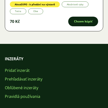
AkvaEXPO - k předání na výstavě
Akváriové ryby
Tetra
Obe
70 Kč
Chcem kúpiť
INZERÁTY
Pridať inzerát
Prehľadávať inzeráty
Obľúbené inzeráty
Pravidlá používania