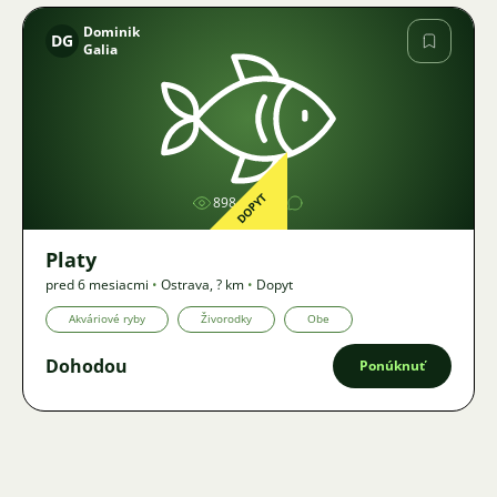
Dominik
DG
Galia
Obrázok
DOPYT
898
1
Platy
pred 6 mesiacmi
•
Ostrava
,
? km
•
Dopyt
Akváriové ryby
Živorodky
Obe
Dohodou
Ponúknuť