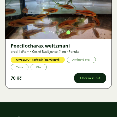
Obrázok
119
1
1
Poecilocharax weitzmani
pred 1 dňom
•
České Budějovice
,
? km
•
Ponuka
AkvaEXPO - k předání na výstavě
Akváriové ryby
Tetra
Obe
70 Kč
Chcem kúpiť