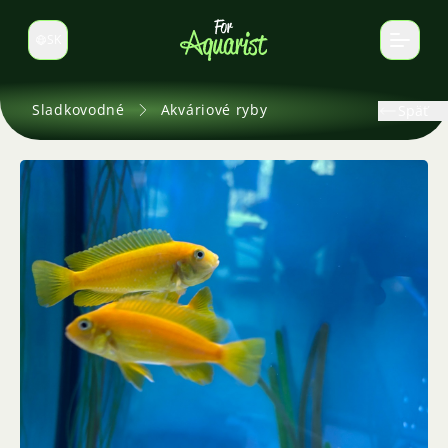
SK
Prepnúť jazyk
Sladkovodné
Akváriové ryby
Späť