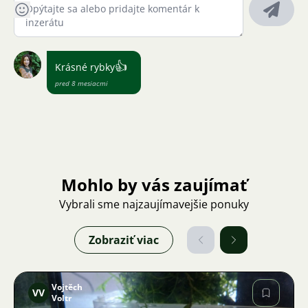
👍
Krásné rybky
pred 8 mesiacmi
Mohlo by vás zaujímať
Vybrali sme najzaujímavejšie ponuky
Zobraziť viac
Vojtěch
VV
Voltr