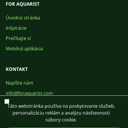
FOR AQUARIST
Úvodná stránka
Inšpirácie
Prečítajte si
Mobilná aplikácia
KONTAKT
Napíšte nám
info@foraquarist.com
Zavrieť
+420 603 449 602
Táto webstránka používa na poskytovanie služieb,
personalizáciu reklám a analýzu návštevnosti
súbory cookie.