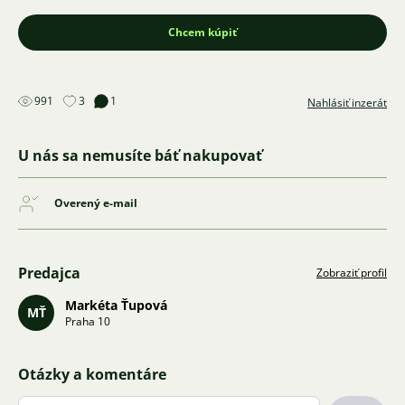
Chcem kúpiť
991
3
1
Nahlásiť inzerát
U nás sa nemusíte báť nakupovať
Overený e-mail
Predajca
Zobraziť profil
Markéta Ťupová
MŤ
Praha 10
Otázky a komentáre