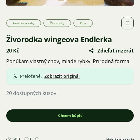
Akváriové ryby
Živorodky
Obe
Živorodka wingeova Endlerka
20 Kč
Zdieľať inzerát
Ponúkam vlastný chov, mladé rybky. Prírodná forma.
Preložené.
Zobraziť originál
20 dostupných kusov
Chcem kúpiť
1451
1
Nahlásiť inzerát