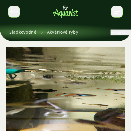
SK
Prepnúť jazyk
Sladkovodné
Akváriové ryby
Späť