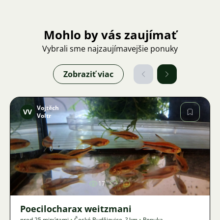
Mohlo by vás zaujímať
Vybrali sme najzaujímavejšie ponuky
Zobraziť viac
Vojtěch
VV
Voltr
Obrázok
17
Poecilocharax weitzmani
pred 25 minútami
•
České Budějovice
,
? km
•
Ponuka