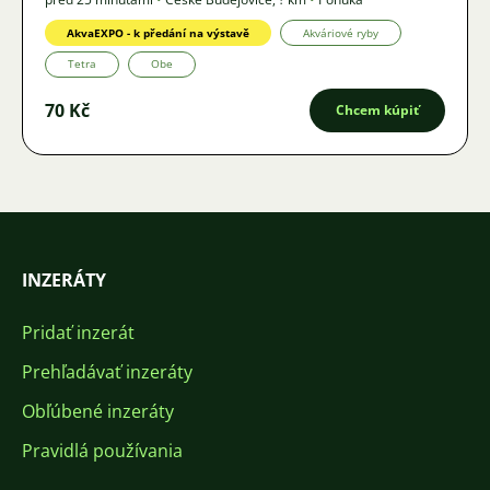
AkvaEXPO - k předání na výstavě
Akváriové ryby
Tetra
Obe
70 Kč
Chcem kúpiť
INZERÁTY
Pridať inzerát
Prehľadávať inzeráty
Obľúbené inzeráty
Pravidlá používania