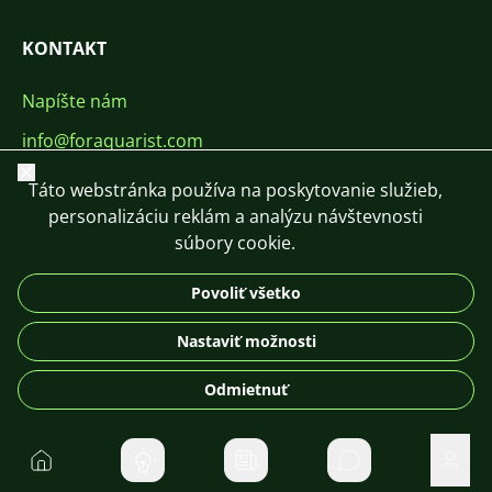
KONTAKT
Napíšte nám
info@foraquarist.com
Zavrieť
+420 603 449 602
Táto webstránka používa na poskytovanie služieb,
personalizáciu reklám a analýzu návštevnosti
súbory cookie.
Povoliť všetko
CS
SK
EN
PL
DE
Nastaviť možnosti
© 2026 For Aquarist
Odmietnuť
Domov
Súkromné správ
Použí