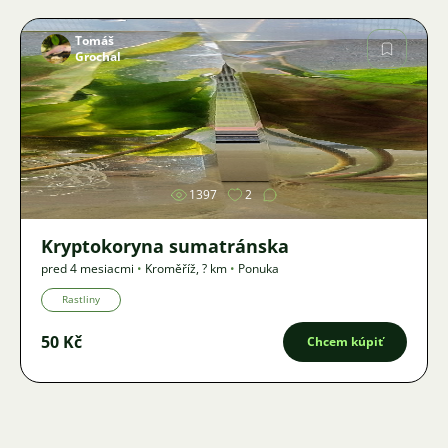
Tomáš
Grochal
Obrázok
1397
2
Kryptokoryna sumatránska
pred 4 mesiacmi
•
Kroměříž
,
? km
•
Ponuka
Rastliny
50 Kč
Chcem kúpiť