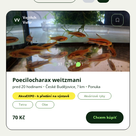
Vojtěch
VV
Voltr
Obrázok
97
1
1
Poecilocharax weitzmani
pred 20 hodinami
•
České Budějovice
,
? km
•
Ponuka
AkvaEXPO - k předání na výstavě
Akváriové ryby
Tetra
Obe
70 Kč
Chcem kúpiť