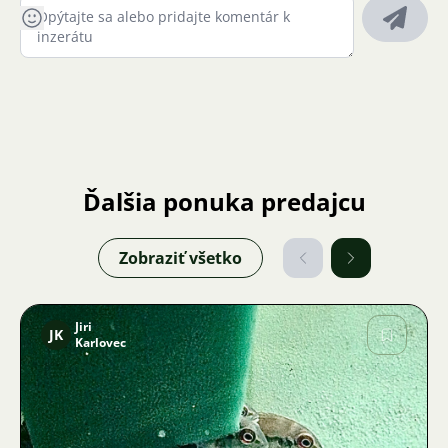
Ďalšia ponuka predajcu
Zobraziť všetko
Jiri
JK
Karlovec
Obrázok