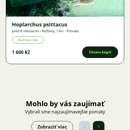
1378
2
Hoplarchus psittacus
pred 8 mesiacmi
•
Kožlany
,
? km
•
Ponuka
Akváriové ryby
1 600 Kč
Chcem kúpiť
Mohlo by vás zaujímať
Vybrali sme najzaujímavejšie ponuky
Zobraziť viac