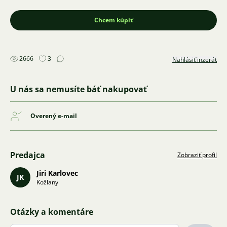
Chcem kúpiť
2666
3
Nahlásiť inzerát
U nás sa nemusíte báť nakupovať
Overený e-mail
Predajca
Zobraziť profil
Jiri Karlovec
JK
Kožlany
Otázky a komentáre