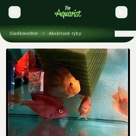
SK
Prepnúť jazyk
Sladkovodné
Akváriové ryby
Späť