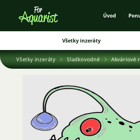
Úvod
Pon
Všetky inzeráty
Všetky inzeráty
Sladkovodné
Akváriové 