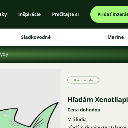
uky
Inšpirácie
Prečítajte si
Pridať inzerá
Sladkovodné
Marine
ryby
Akváriové ryby
Hľadám Xenotilapia
Cena dohodou
Milí ľudia,
hľadám skupinu (6-10 kusov)