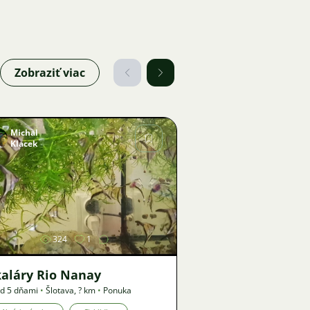
Zobraziť viac
Michal
Klacek
Obrázok
324
1
kaláry Rio Nanay
d 5 dňami
•
Šlotava
,
? km
•
Ponuka