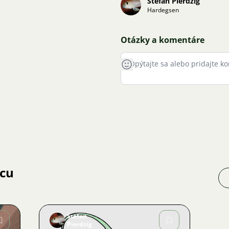
Stefan Pierdzig
Hardegsen
Otázky a komentáre
jcu
Stefan
Pierdzig