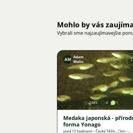
Mohlo by vás zaujím
Vybrali sme najzaujímavejšie pon
Adam
AM
Molin
Obrázok
2485
4
1
Medaka japonská - přírod
forma Yonago
pred 12 hodinami
•
Český Těšín
,
? km
•