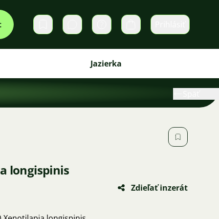
t
Prihlásiť
Súkromné správy
Košík
Jazierka
Späť
 longispinis
Zdieľať inzerát
 Xenotilapia longispinis