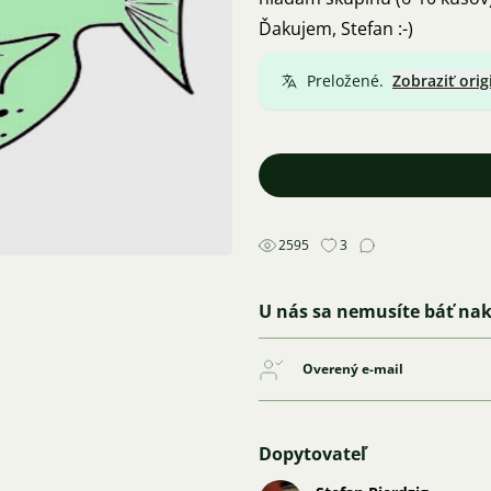
Ďakujem, Stefan :-)
Preložené.
Zobraziť orig
2595
3
U nás sa nemusíte báť na
Overený e-mail
Dopytovateľ