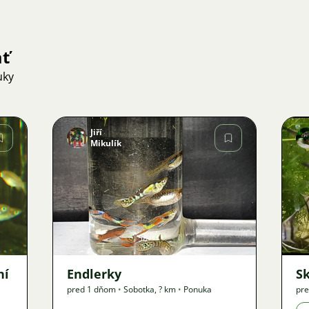
ať
uky
Jiří
Mikulík
Obrázok
58
ní
Endlerky
S
pred 1 dňom
•
Sobotka
,
? km
•
Ponuka
pre