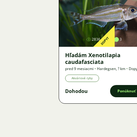
Obrázok
DOPYT
2836
4
3
Hľadám Xenotilapia
caudafasciata
pred 9 mesiacmi
•
Hardegsen
,
? km
•
Dopy
Akváriové ryby
Dohodou
Ponúknuť