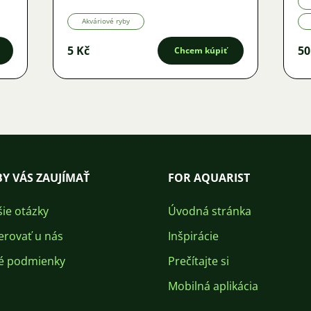
Akváriové ryby
5 Kč
50
Chcem kúpiť
Y VÁS ZAUJÍMAŤ
FOR AQUARIST
šie otázky
Úvodná stránka
erovať u nás
Inšpirácie
é podmienky
Prečítajte si
Mobilná aplikácia