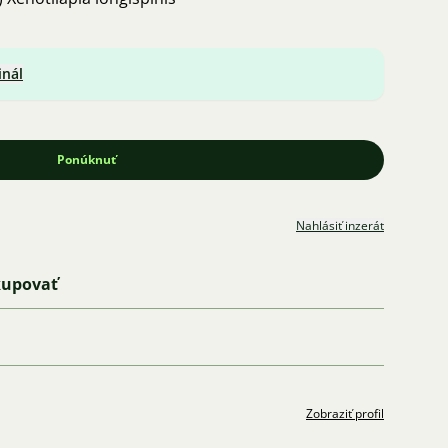
inál
Ponúknuť
Nahlásiť inzerát
kupovať
Zobraziť profil