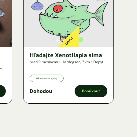
Obrázok
DOPYT
2549
2
1
Hľadajte Xenotilapia sima
pred 9 mesiacmi
•
Hardegsen
,
? km
•
Dopyt
t
Akváriové ryby
Dohodou
Ponúknuť