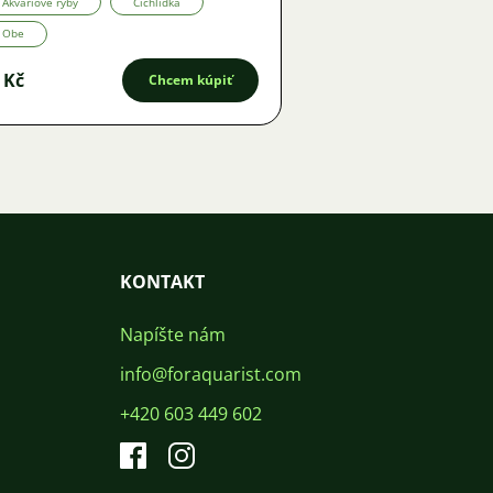
Akváriové ryby
Cichlidka
Obe
 Kč
Chcem kúpiť
KONTAKT
Napíšte nám
info@foraquarist.com
+420 603 449 602