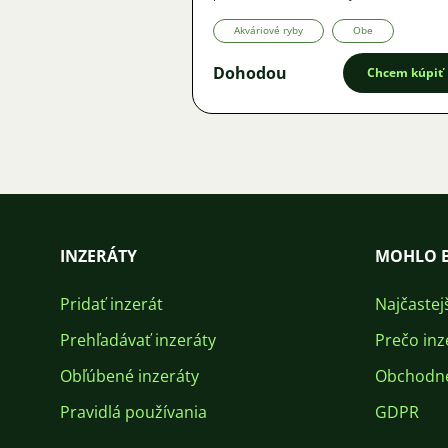
Ponuka
Akváriové ryby
Obe
Dohodou
Chcem kúpiť
INZERÁTY
MOHLO B
Pridať inzerát
Najčastej
Prehľadávať inzeráty
Prečo inz
Obľúbené inzeráty
Obchodn
Pravidlá používania
GDPR