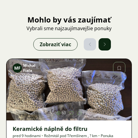
Mohlo by vás zaujímať
Vybrali sme najzaujímavejšie ponuky
Zobraziť viac
Michal
MF
Fiala
Obrázok
60
Keramické náplně do filtru
pred 9 hodinami
•
Rožmitál pod Třemšínem
,
? km
•
Ponuka