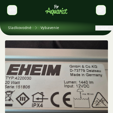
SK
Prepnúť jazyk
Sladkovodné
Vybavenie
Späť