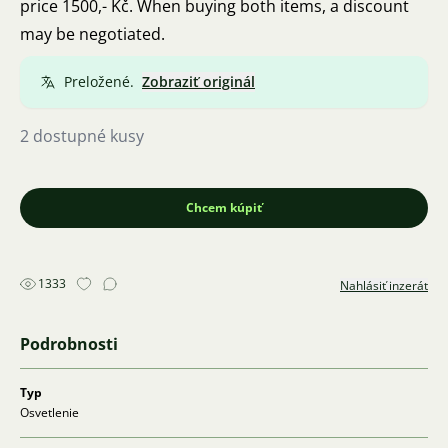
price 1500,- Kč. When buying both items, a discount
may be negotiated.
Preložené.
Zobraziť originál
2 dostupné kusy
Chcem kúpiť
1333
Nahlásiť inzerát
Podrobnosti
Typ
Osvetlenie