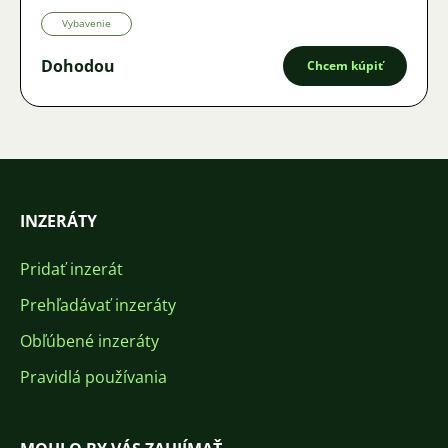
Vybavenie
Dohodou
Chcem kúpiť
INZERÁTY
Pridať inzerát
Prehľadávať inzeráty
Obľúbené inzeráty
Pravidlá používania