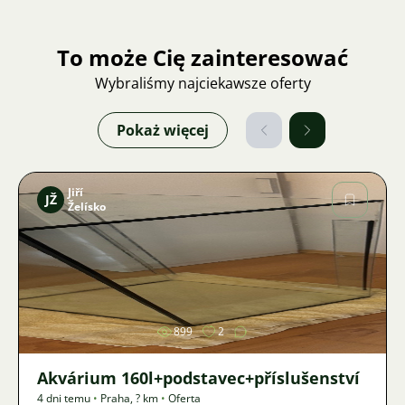
To może Cię zainteresować
Wybraliśmy najciekawsze oferty
Pokaż więcej
Jiří
JŽ
Želísko
Zdjęcie
899
2
Akvárium 160l+podstavec+příslušenství
4 dni temu
•
Praha
,
? km
•
Oferta