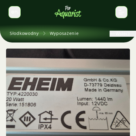
PL
Zmień język
Słodkowodny
Wyposażenie
Wstecz