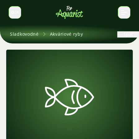
SK
Prepnúť jazyk
Sladkovodné
Akváriové ryby
Späť