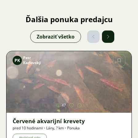
Ďalšia ponuka predajcu
Zobraziť všetko
Petr
PK
Karlovský
Obrázok
47
Červené akvarijní krevety
pred 10 hodinami
•
Lány
,
? km
•
Ponuka
Akváriové ryby