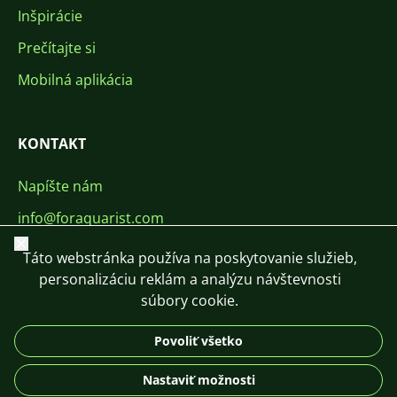
Inšpirácie
Prečítajte si
Mobilná aplikácia
KONTAKT
Napíšte nám
info@foraquarist.com
Zavrieť
+420 603 449 602
Táto webstránka používa na poskytovanie služieb,
personalizáciu reklám a analýzu návštevnosti
súbory cookie.
Povoliť všetko
CS
SK
EN
PL
DE
Nastaviť možnosti
© 2026 For Aquarist