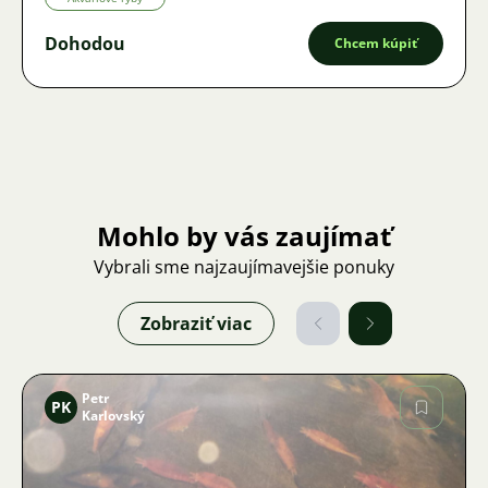
Dohodou
Chcem kúpiť
Mohlo by vás zaujímať
Vybrali sme najzaujímavejšie ponuky
Zobraziť viac
Petr
PK
Karlovský