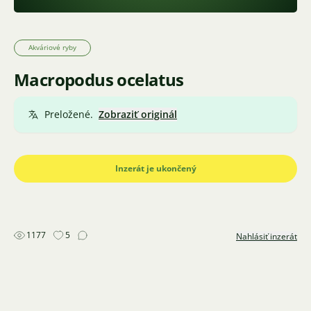
Akváriové ryby
Macropodus ocelatus
Preložené.
Zobraziť originál
Inzerát je ukončený
1177
5
Nahlásiť inzerát