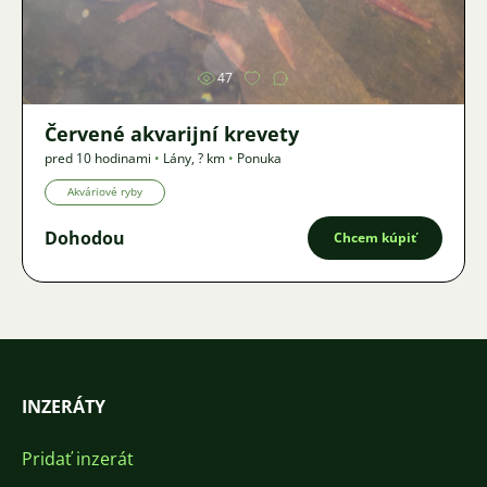
Obrázok
47
Červené akvarijní krevety
pred 10 hodinami
•
Lány
,
? km
•
Ponuka
Akváriové ryby
Dohodou
Chcem kúpiť
INZERÁTY
Pridať inzerát