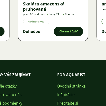
Skalára amazonská
an
pruhovaná
pre
pred 16 hodinami
•
Lány
,
? km
•
Ponuka
Akváriové ryby
Dohodou
D
Chcem kúpiť
Y VÁS ZAUJÍMAŤ
FOR AQUARIST
šie otázky
Úvodná stránka
erovať u nás
Inšpirácie
é podmienky
Prečítajte si