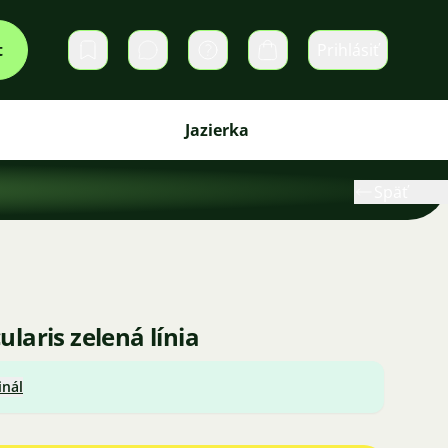
t
Prihlásiť
Súkromné správy
Košík
Jazierka
Späť
aris zelená línia
inál