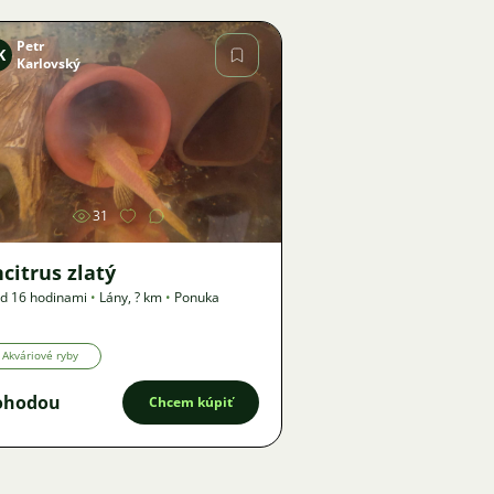
Petr
K
Karlovský
Obrázok
31
citrus zlatý
d 16 hodinami
•
Lány
,
? km
•
Ponuka
Akváriové ryby
ohodou
Chcem kúpiť