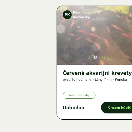
Petr
PK
Karlovský
Obrázok
48
Červené akvarijní krevety
pred 16 hodinami
•
Lány
,
? km
•
Ponuka
Akváriové ryby
Dohodou
Chcem kúpiť