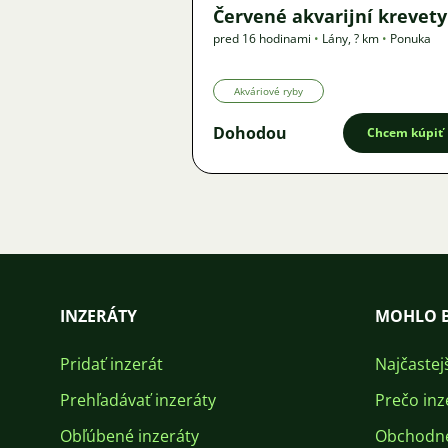
Červené akvarijní krevety
pred 16 hodinami
•
Lány
,
? km
•
Ponuka
Akváriové ryby
Dohodou
Chcem kúpiť
INZERÁTY
MOHLO B
Pridať inzerát
Najčastej
Prehľadávať inzeráty
Prečo inz
Obľúbené inzeráty
Obchodn