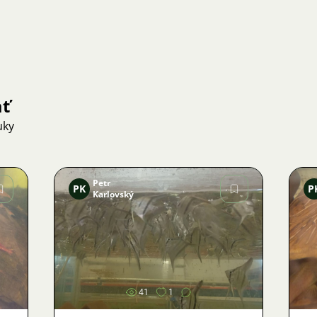
ať
uky
Petr
PK
P
Karlovský
Obrázok
41
1