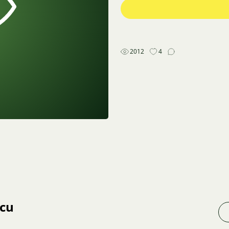
2012
4
jcu