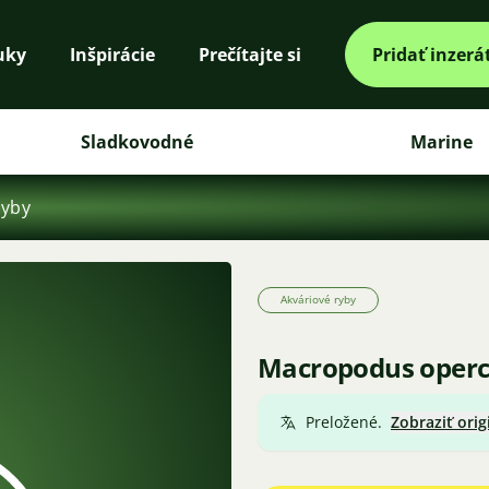
uky
Inšpirácie
Prečítajte si
Pridať inzerá
Sladkovodné
Marine
ryby
Akváriové ryby
Macropodus opercul
Preložené.
Zobraziť orig