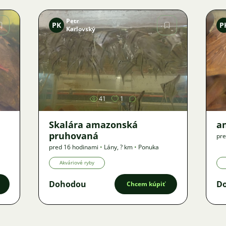
Petr
PK
P
Karlovský
Obrázok
41
1
Skalára amazonská
an
pruhovaná
pre
pred 16 hodinami
•
Lány
,
? km
•
Ponuka
Akváriové ryby
Dohodou
D
Chcem kúpiť