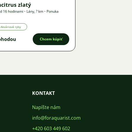
citrus zlatý
d 16 hodinami
•
Lány
,
? km
•
Ponuka
Akváriové ryby
ohodou
Chcem kúpiť
KONTAKT
Napíšte nám
info@foraquarist.com
+420 603 449 602