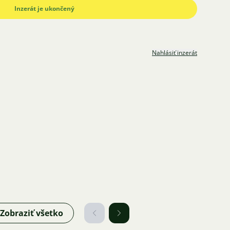
Inzerát je ukončený
Nahlásiť inzerát
Zobraziť všetko