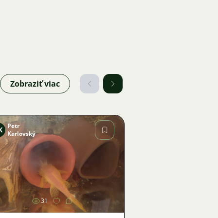
Zobraziť viac
Petr
K
Karlovský
Obrázok
31