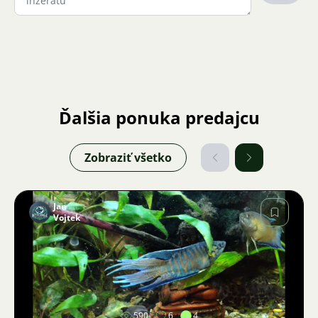
Ďalšia ponuka predajcu
Zobraziť všetko
Jan
Vojtek
Obrázok
590
6
4