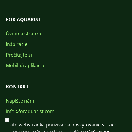
FOR AQUARIST
Úvodná stránka
Inšpirácie
Prečítajte si
Mobilná aplikácia
KONTAKT
Napíšte nám
info@foraquarist.com
Zavrieť
+420 603 449 602
Táto webstránka používa na poskytovanie služieb,
personalizáciu reklám a analýzu návštevnosti