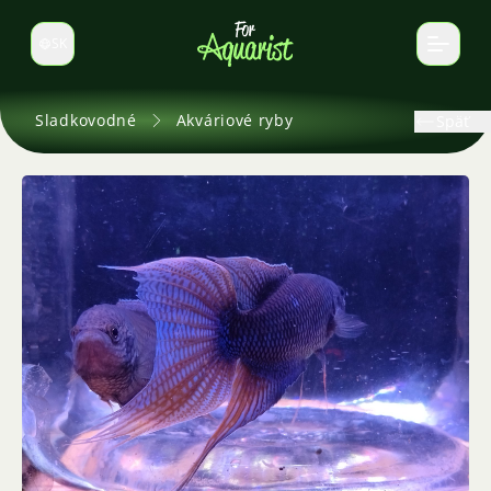
SK
Prepnúť jazyk
Sladkovodné
Akváriové ryby
Späť