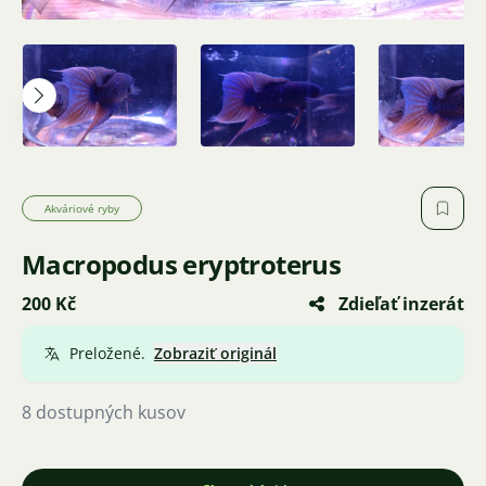
Akváriové ryby
Macropodus eryptroterus
200 Kč
Zdieľať inzerát
Preložené.
Zobraziť originál
8 dostupných kusov