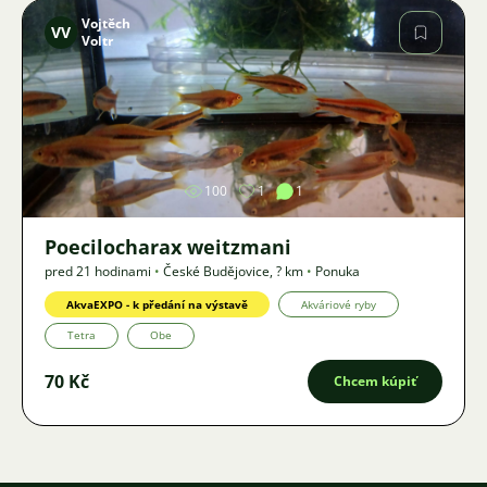
Vojtěch
VV
Voltr
Obrázok
100
1
1
Poecilocharax weitzmani
pred 21 hodinami
•
České Budějovice
,
? km
•
Ponuka
AkvaEXPO - k předání na výstavě
Akváriové ryby
Tetra
Obe
70 Kč
Chcem kúpiť