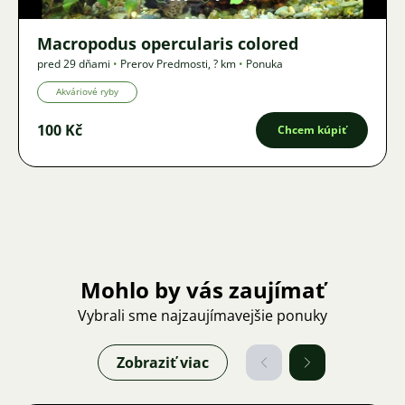
Macropodus opercularis colored
pred 29 dňami
•
Prerov Predmosti
,
? km
•
Ponuka
Akváriové ryby
100 Kč
Chcem kúpiť
Mohlo by vás zaujímať
Vybrali sme najzaujímavejšie ponuky
Zobraziť viac