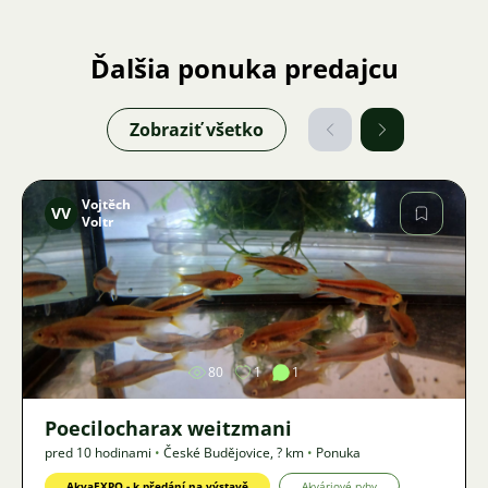
Ďalšia ponuka predajcu
Zobraziť všetko
Vojtěch
VV
Voltr
Obrázok
80
1
1
Poecilocharax weitzmani
pred 10 hodinami
•
České Budějovice
,
? km
•
Ponuka
AkvaEXPO - k předání na výstavě
Akváriové ryby