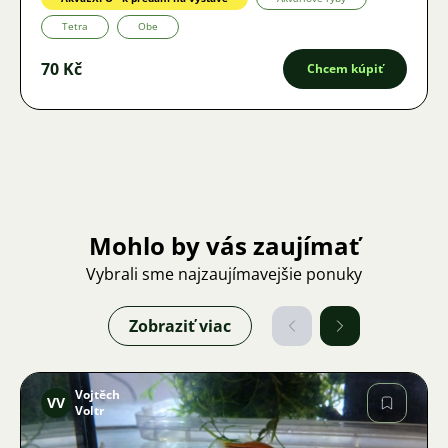
Tetra
Obe
70 Kč
Chcem kúpiť
Mohlo by vás zaujímať
Vybrali sme najzaujímavejšie ponuky
Zobraziť viac
Vojtěch
VV
Voltr