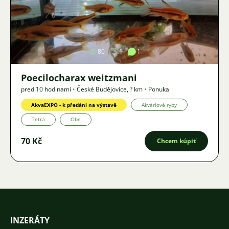
Obrázok
80
1
1
Poecilocharax weitzmani
pred 10 hodinami
•
České Budějovice
,
? km
•
Ponuka
AkvaEXPO - k předání na výstavě
Akváriové ryby
Tetra
Obe
70 Kč
Chcem kúpiť
INZERÁTY