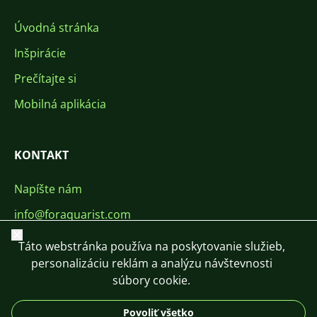
Úvodná stránka
Inšpirácie
Prečítajte si
Mobilná aplikácia
KONTAKT
Napíšte nám
info@foraquarist.com
Zavrieť
+420 603 449 602
Táto webstránka používa na poskytovanie služieb,
personalizáciu reklám a analýzu návštevnosti
súbory cookie.
Povoliť všetko