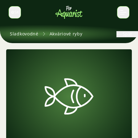
SK
Prepnúť jazyk
Sladkovodné
Akváriové ryby
Späť