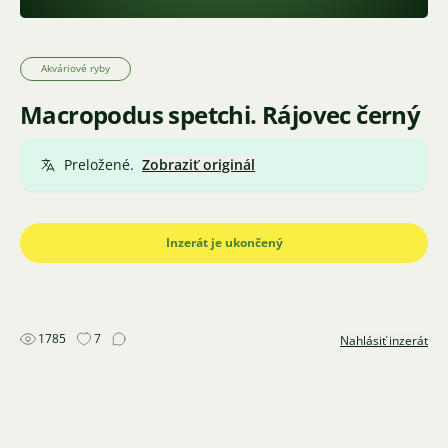
Akváriové ryby
Macropodus spetchi. Rájovec černý
Preložené.
Zobraziť originál
Inzerát je ukončený
1785
7
Nahlásiť inzerát