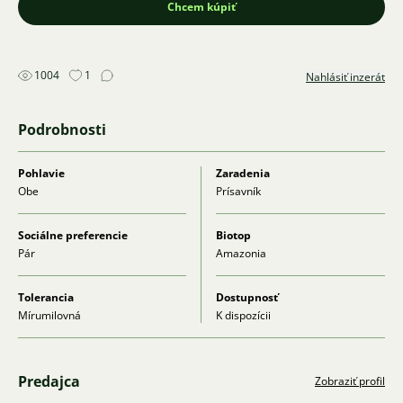
Chcem kúpiť
1004
1
Nahlásiť inzerát
Podrobnosti
Pohlavie
Zaradenia
Obe
Prísavník
Sociálne preferencie
Biotop
Pár
Amazonia
Tolerancia
Dostupnosť
Mírumilovná
K dispozícii
Predajca
Zobraziť profil