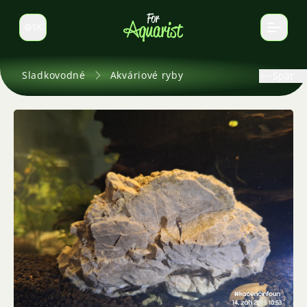
SK
Prepnúť jazyk
Sladkovodné
Akváriové ryby
Späť