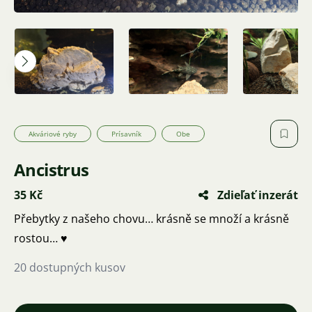
Akváriové ryby
Prísavník
Obe
Ancistrus
35 Kč
Zdieľať inzerát
Přebytky z našeho chovu… krásně se množí a krásně
rostou… ♥
20 dostupných kusov