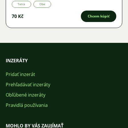
Tetra
Obe
70 Kč
Chcem kúpiť
INZERÁTY
Pridať inzerát
Prehľadávať inzeráty
Obľúbené inzeráty
Pravidlá používania
MOHLO BY VÁS ZAUJÍMAŤ