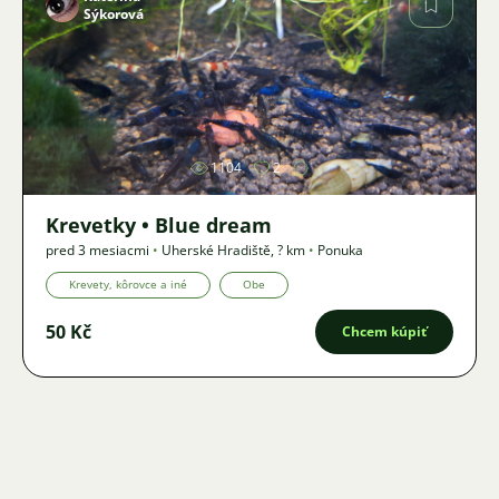
Sýkorová
Obrázok
1104
2
Krevetky • Blue dream
pred 3 mesiacmi
•
Uherské Hradiště
,
? km
•
Ponuka
Krevety, kôrovce a iné
Obe
50 Kč
Chcem kúpiť