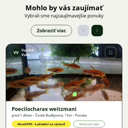
Mohlo by vás zaujímať
Vybrali sme najzaujímavejšie ponuky
Zobraziť viac
Vojtěch
VV
Voltr
Obrázok
130
1
1
Poecilocharax weitzmani
pred 1 dňom
•
České Budějovice
,
? km
•
Ponuka
AkvaEXPO - k předání na výstavě
Akváriové ryby