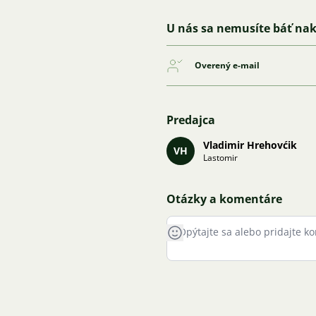
U nás sa nemusíte báť na
Overený e-mail
Predajca
Vladimir Hrehovćik
VH
Lastomir
Otázky a komentáre