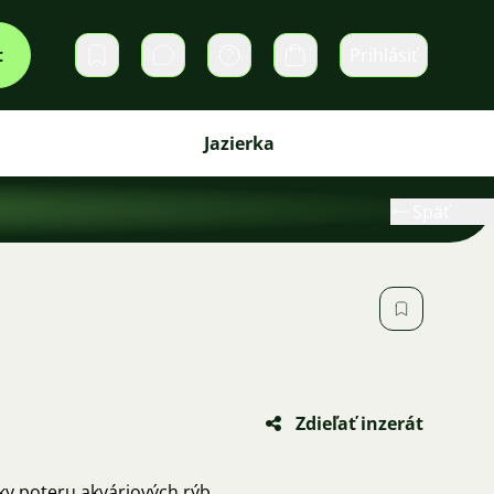
t
Prihlásiť
Súkromné správy
Košík
Jazierka
Späť
Zdieľať inzerát
y poteru akváriových rýb