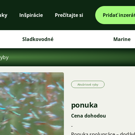
uky
Inšpirácie
Prečítajte si
Pridať inzerá
Sladkovodné
Marine
ryby
Akváriové ryby
ponuka
Cena dohodou
-
Ponuka spolupráce – dodávk