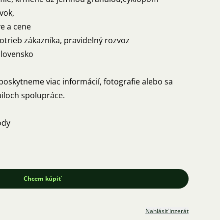
vok,
ve a cene
otrieb zákazníka, pravidelný rozvoz
Slovensko
oskytneme viac informácií, fotografie alebo sa
loch spolupráce.
ody
Chcem kúpiť
Nahlásiť inzerát