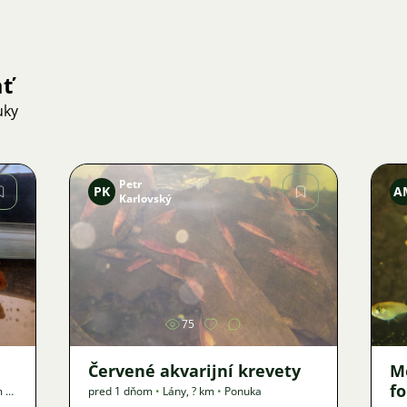
ať
uky
Petr
PK
A
Karlovský
Obrázok
75
Červené akvarijní krevety
M
f
m
•
pred 1 dňom
•
Lány
,
? km
•
Ponuka