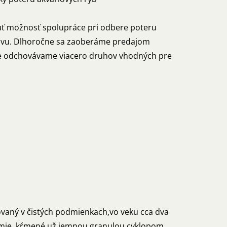
ť možnosť spolupráce pri odbere poteru
hovu. Dlhoročne sa zaoberáme predajom
ne odchovávame viacero druhov vhodných pre
ovaný v čistých podmienkach,vo veku cca dva
emie, kŕmené už jemnou granulou,cyklopom