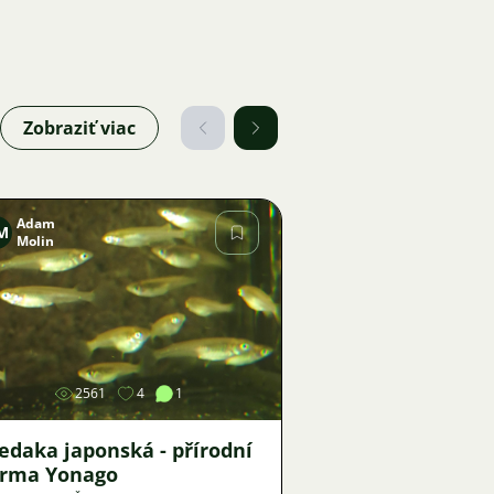
Zobraziť viac
Adam
M
Molin
Obrázok
2561
4
1
edaka japonská - přírodní
orma Yonago