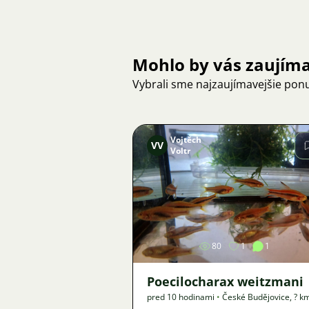
Mohlo by vás zaujím
Vybrali sme najzaujímavejšie pon
Vojtěch
VV
Voltr
Obrázok
80
1
1
Poecilocharax weitzmani
pred 10 hodinami
•
České Budějovice
,
? k
Ponuka