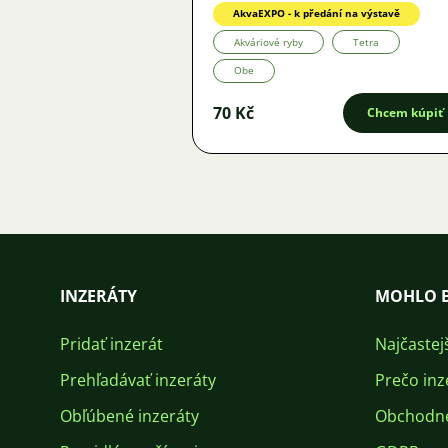
AkvaEXPO - k předání na výstavě
Akváriové ryby
Tetra
Obe
70 Kč
Chcem kúpiť
INZERÁTY
MOHLO B
Pridať inzerát
Najčastej
Prehľadávať inzeráty
Prečo inz
Obľúbené inzeráty
Obchodn