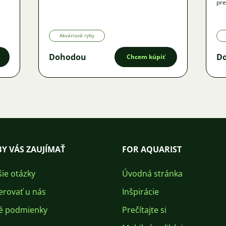
pre
Akváriové ryby
Dohodou
D
Chcem kúpiť
Y VÁS ZAUJÍMAŤ
FOR AQUARIST
šie otázky
Úvodná stránka
erovať u nás
Inšpirácie
é podmienky
Prečítajte si