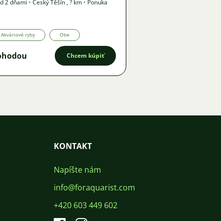
d 2 dňami
•
Český Těšín
,
? km
•
Ponuka
Akváriové ryby
Obe
ohodou
Chcem kúpiť
KONTAKT
Napíšte nám
info@foraquarist.com
+420 603 449 602