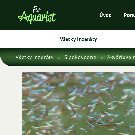
Úvod
Pon
Všetky inzeráty
Všetky inzeráty
Sladkovodné
Akváriové 