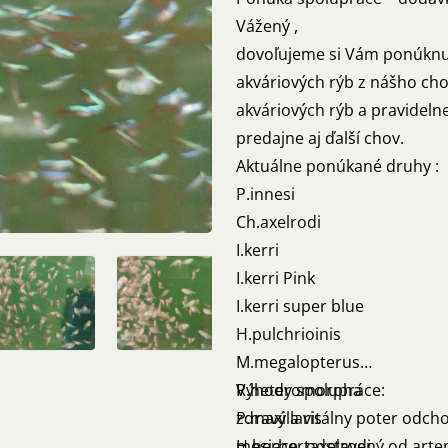
Vážený ,
dovoľujeme si Vám ponúknu
akváriových rýb z nášho c
akváriových rýb a pravidel
predajne aj ďalší chov.
Aktuálne ponúkané druhy :
P.innesi
Ch.axelrodi
I.kerri
I.kerri Pink
I.kerri super blue
H.pulchrioinis
M.megalopterus
R.heteromorpha
Výhody spolupráce:
P.maxillaris
zdravý a vitálny poter odch
H.herbertaxelrodi
mesiace, odstavený od art