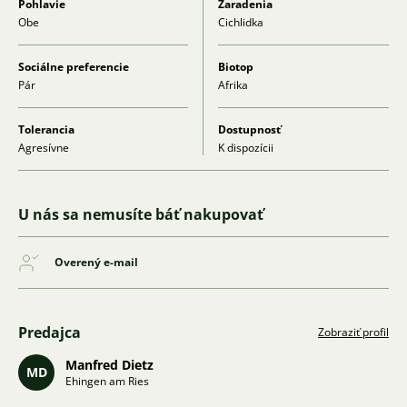
Pohlavie
Zaradenia
Obe
Cichlidka
Sociálne preferencie
Biotop
Pár
Afrika
Tolerancia
Dostupnosť
Agresívne
K dispozícii
U nás sa nemusíte báť nakupovať
Overený e-mail
Predajca
Zobraziť profil
Manfred Dietz
MD
Ehingen am Ries