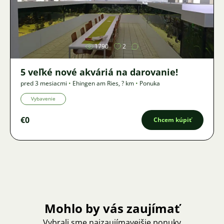
Obrázok
1790
2
5 veľké nové akváriá na darovanie!
pred 3 mesiacmi
•
Ehingen am Ries
,
? km
•
Ponuka
Vybavenie
€0
Chcem kúpiť
Mohlo by vás zaujímať
Vybrali sme najzaujímavejšie ponuky