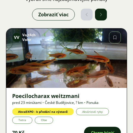
Zobraziť viac
Vojtěch
VV
Voltr
Obrázok
17
Poecilocharax weitzmani
pred 23 minútami
•
České Budějovice
,
? km
•
Ponuka
AkvaEXPO - k předání na výstavě
Akváriové ryby
Tetra
Obe
70 Kč
Chcem kúpiť