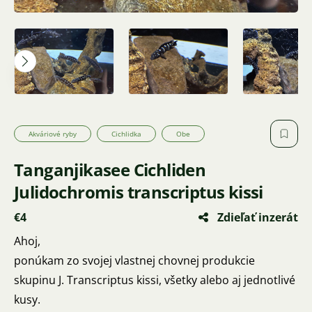
Akváriové ryby
Cichlidka
Obe
Tanganjikasee Cichliden
Julidochromis transcriptus kissi
€4
Zdieľať inzerát
Ahoj,
ponúkam zo svojej vlastnej chovnej produkcie
skupinu J. Transcriptus kissi, všetky alebo aj jednotlivé
kusy.