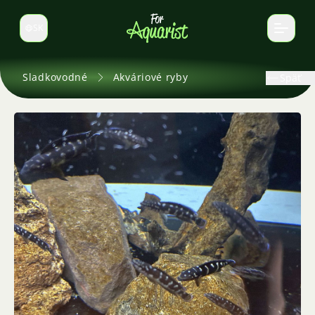
SK
Prepnúť jazyk
Sladkovodné
Akváriové ryby
Späť