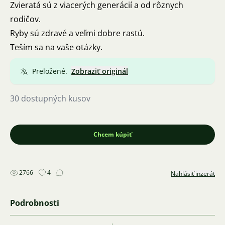
Zvieratá sú z viacerých generácií a od rôznych
rodičov.
Ryby sú zdravé a veľmi dobre rastú.
Teším sa na vaše otázky.
Preložené.
Zobraziť originál
30 dostupných kusov
Chcem kúpiť
2766
4
Nahlásiť inzerát
Podrobnosti