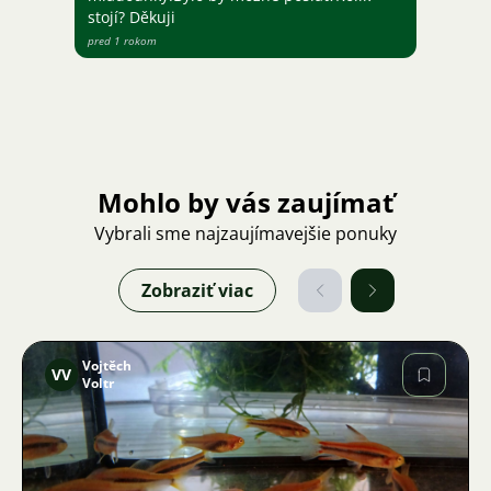
stojí? Děkuji
pred 1 rokom
Mohlo by vás zaujímať
Vybrali sme najzaujímavejšie ponuky
Zobraziť viac
Vojtěch
VV
Voltr
Obrázok