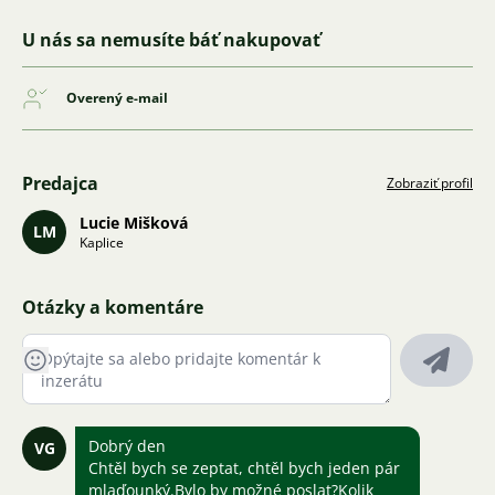
U nás sa nemusíte báť nakupovať
Overený e-mail
Predajca
Zobraziť profil
Lucie Mišková
LM
Kaplice
Otázky a komentáre
Dobrý den
VG
Chtěl bych se zeptat, chtěl bych jeden pár
mlaďounký.Bylo by možné poslat?Kolik