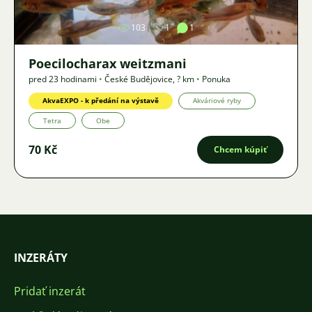
103
1
1
Poecilocharax weitzmani
pred 23 hodinami
•
České Budějovice
,
? km
•
Ponuka
AkvaEXPO - k předání na výstavě
Akváriové ryby
Tetra
Obe
70 Kč
Chcem kúpiť
INZERÁTY
Pridať inzerát