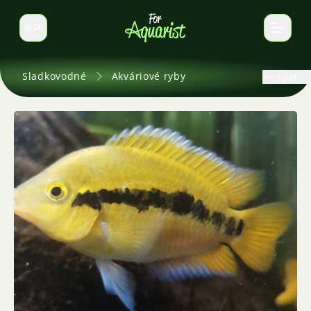
SK
Prepnúť jazyk
Sladkovodné
Akváriové ryby
Späť