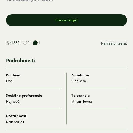
Chcem kúpiť
1832
1
1
Nahlásiť inzerát
Podrobnosti
Pohlavie
Zaradenia
Obe
Cichlidka
Sociálne preferencie
Tolerancia
Hejnová
Mírumilovná
Dostupnosť
K dispozícii