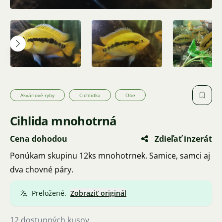
Akváriové ryby
Cichlidka
Obe
Cihlida mnohotrná
Cena dohodou
Zdieľať inzerát
Ponúkam skupinu 12ks mnohotrnek. Samice, samci aj
dva chovné páry.
Preložené.
Zobraziť originál
12 dostupných kusov