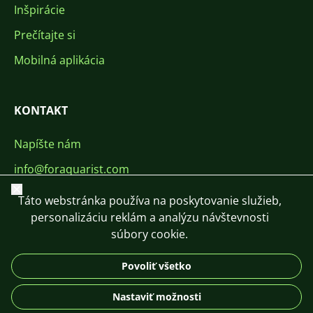
Inšpirácie
Prečítajte si
Mobilná aplikácia
KONTAKT
Napíšte nám
info@foraquarist.com
Zavrieť
+420 603 449 602
Táto webstránka používa na poskytovanie služieb,
personalizáciu reklám a analýzu návštevnosti
súbory cookie.
Povoliť všetko
CS
SK
EN
PL
DE
Nastaviť možnosti
© 2026 For Aquarist