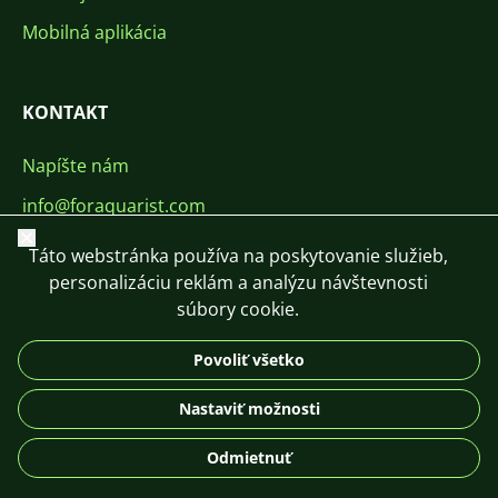
Mobilná aplikácia
KONTAKT
Napíšte nám
info@foraquarist.com
Zavrieť
+420 603 449 602
Táto webstránka používa na poskytovanie služieb,
personalizáciu reklám a analýzu návštevnosti
súbory cookie.
Povoliť všetko
CS
SK
EN
PL
DE
Nastaviť možnosti
© 2026 For Aquarist
Odmietnuť