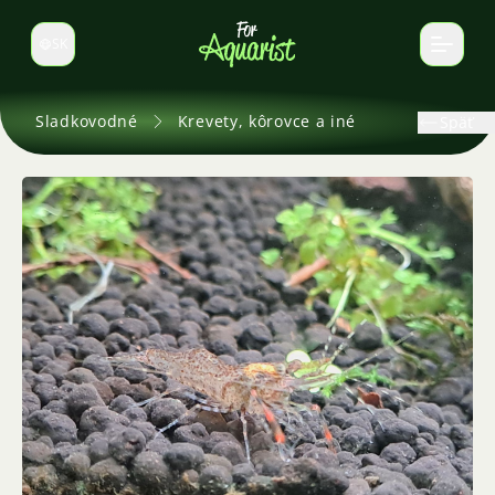
SK
Prepnúť jazyk
Sladkovodné
Krevety, kôrovce a iné
Späť