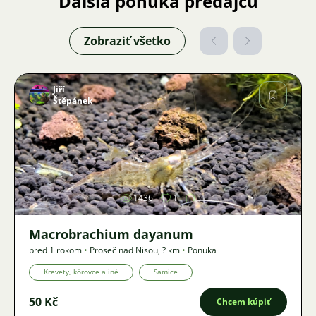
Ďalšia ponuka predajcu
Zobraziť všetko
Jiří
Štěpánek
Obrázok
1436
1
Macrobrachium dayanum
pred 1 rokom
•
Proseč nad Nisou
,
? km
•
Ponuka
Krevety, kôrovce a iné
Samice
50 Kč
Chcem kúpiť