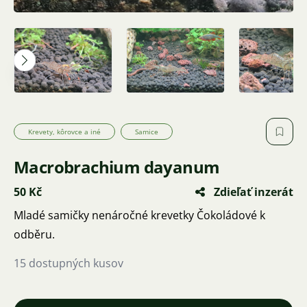
Krevety, kôrovce a iné
Samice
Macrobrachium dayanum
50 Kč
Zdieľať inzerát
Mladé samičky nenáročné krevetky Čokoládové k
odběru.
15 dostupných kusov