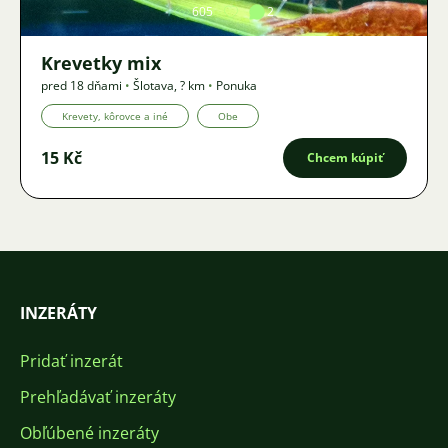
605
2
Krevetky mix
pred 18 dňami
•
Šlotava
,
? km
•
Ponuka
Krevety, kôrovce a iné
Obe
15 Kč
Chcem kúpiť
INZERÁTY
Pridať inzerát
Prehľadávať inzeráty
Obľúbené inzeráty