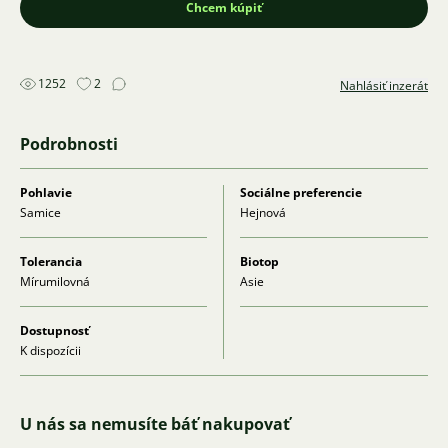
Chcem kúpiť
1252
2
Nahlásiť inzerát
Podrobnosti
Pohlavie
Sociálne preferencie
Samice
Hejnová
Tolerancia
Biotop
Mírumilovná
Asie
Dostupnosť
K dispozícii
U nás sa nemusíte báť nakupovať