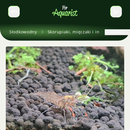
PL
Zmień język
Słodkowodny
Skorupiaki, mięczaki i inne
Wstecz