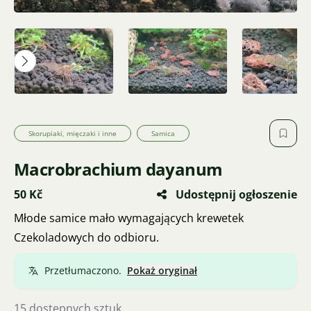
Skorupiaki, mięczaki i inne
Samica
Macrobrachium dayanum
50 Kč
Udostępnij ogłoszenie
Młode samice mało wymagających krewetek
Czekoladowych do odbioru.
Przetłumaczono.
Pokaż oryginał
15 dostępnych sztuk