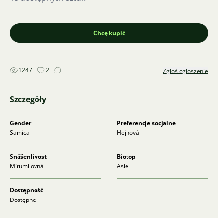
Chcę kupić
1247
2
Zgłoś ogłoszenie
Szczegóły
Gender
Preferencje socjalne
Samica
Hejnová
Snášenlivost
Biotop
Mírumilovná
Asie
Dostępność
Dostępne