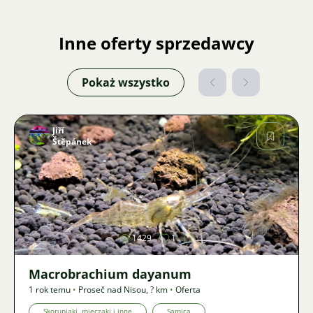
Inne oferty sprzedawcy
Pokaż wszystko
Jiří
Štěpánek
Zdjęcie
1429
1
Macrobrachium dayanum
1 rok temu
•
Proseč nad Nisou
,
? km
•
Oferta
Skorupiaki, mięczaki i inne
Samica