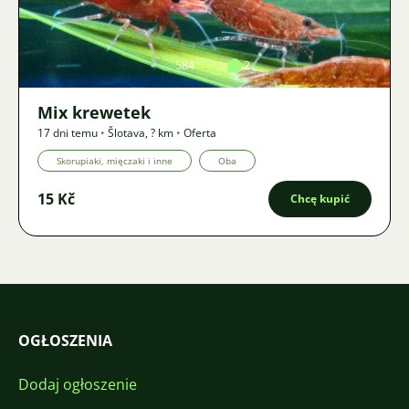
Zdjęcie
584
2
Mix krewetek
17 dni temu
•
Šlotava
,
? km
•
Oferta
Skorupiaki, mięczaki i inne
Oba
15 Kč
Chcę kupić
OGŁOSZENIA
Dodaj ogłoszenie