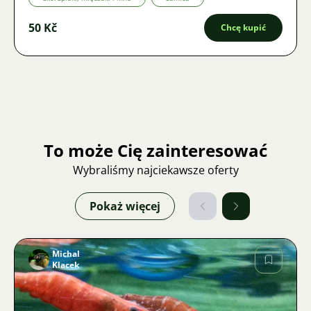
50 Kč
Chcę kupić
To może Cię zainteresować
Wybraliśmy najciekawsze oferty
Pokaż więcej
Michal
Klacek