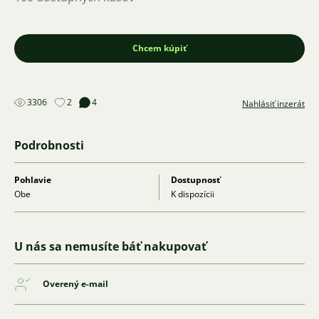
Chcem kúpiť
3306
2
4
Nahlásiť inzerát
Podrobnosti
Pohlavie
Dostupnosť
Obe
K dispozícii
U nás sa nemusíte báť nakupovať
Overený e-mail