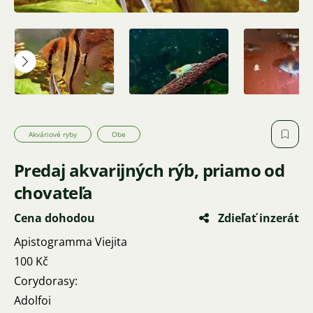
Akváriové ryby
Obe
Predaj akvarijných rýb, priamo od
chovateľa
Cena dohodou
Zdieľať inzerát
Apistogramma Viejita
100 Kč
Corydorasy:
Adolfoi