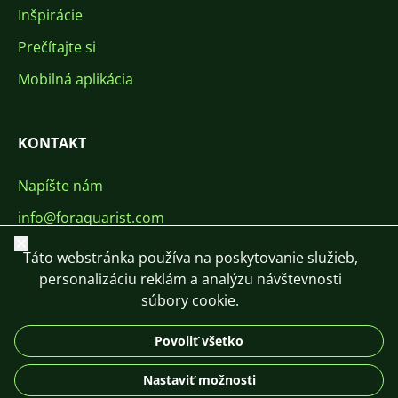
Inšpirácie
Prečítajte si
Mobilná aplikácia
KONTAKT
Napíšte nám
info@foraquarist.com
Zavrieť
+420 603 449 602
Táto webstránka používa na poskytovanie služieb,
personalizáciu reklám a analýzu návštevnosti
súbory cookie.
Povoliť všetko
CS
SK
EN
PL
DE
Nastaviť možnosti
© 2026 For Aquarist