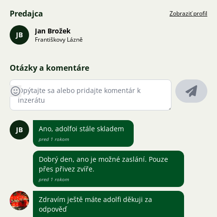
Predajca
Zobraziť profil
Jan Brožek
JB
Františkovy Lázně
Otázky a komentáre
Ano, adolfoi stále skladem
JB
pred 1 rokom
Dobrý den, ano je možné zaslání. Pouze
přes přivez zvíře.
pred 1 rokom
Zdravím ještě máte adolfi děkuji za
odpověď