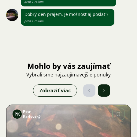
pred 1 rokom
Dobrý deň prajem. Je možnosť aj poslať ?
pred 1 rokom
Mohlo by vás zaujímať
Vybrali sme najzaujímavejšie ponuky
Zobraziť viac
Petr
PK
Karlovský