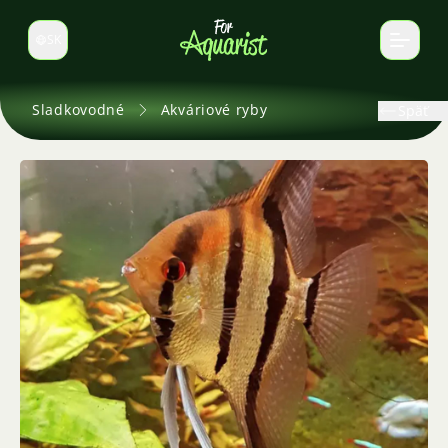
SK
Prepnúť jazyk
Sladkovodné
Akváriové ryby
Späť