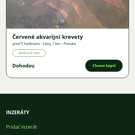
Obrázok
39
Červené akvarijní krevety
pred 5 hodinami
•
Lány
,
? km
•
Ponuka
Akváriové ryby
Dohodou
Chcem kúpiť
INZERÁTY
Pridať inzerát