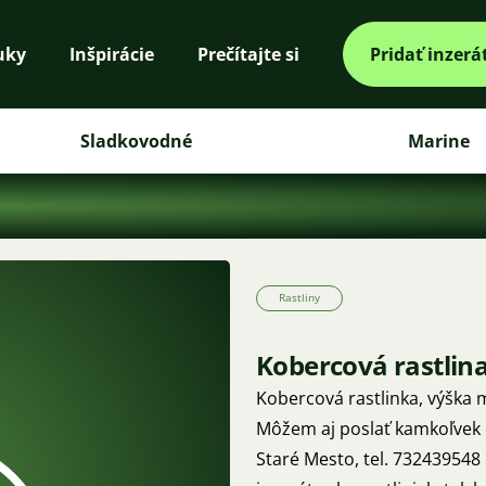
uky
Inšpirácie
Prečítajte si
Pridať inzerá
Sladkovodné
Marine
Rastliny
Kobercová rastlin
Kobercová rastlinka, výška 
Môžem aj poslať kamkoľvek c
Staré Mesto, tel. 732439548