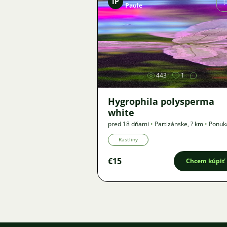
IP
Paule
Obrázok
443
1
Hygrophila polysperma
white
pred 18 dňami
•
Partizánske
,
? km
•
Ponuk
Rastliny
€15
Chcem kúpiť