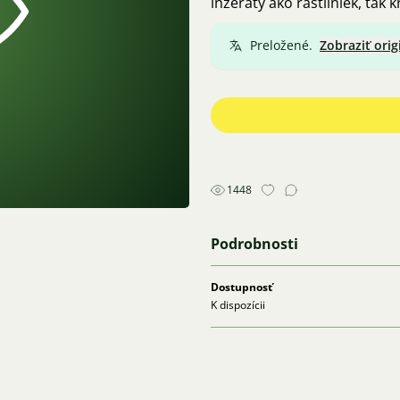
inzeráty ako rastliniek, tak k
Preložené.
Zobraziť orig
1448
Podrobnosti
Dostupnosť
K dispozícii