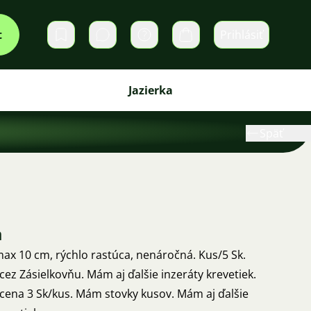
t
Prihlásiť
Súkromné správy
Košík
Jazierka
Späť
a
max 10 cm, rýchlo rastúca, nenáročná. Kus/5 Sk.
ez Zásielkovňu. Mám aj ďalšie inzeráty krevetiek.
 cena 3 Sk/kus. Mám stovky kusov. Mám aj ďalšie