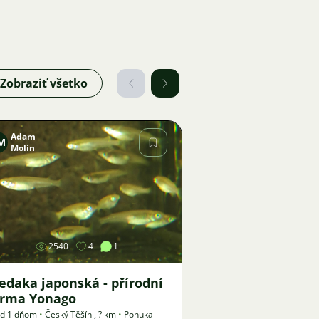
Zobraziť všetko
Adam
M
Molin
Obrázok
2540
4
1
edaka japonská - přírodní
orma Yonago
ed 1 dňom
•
Český Těšín
,
? km
•
Ponuka