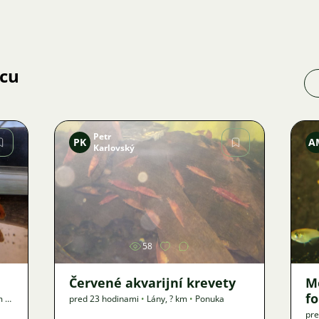
jcu
Petr
PK
A
Karlovský
Obrázok
58
Červené akvarijní krevety
M
f
m
•
pred 23 hodinami
•
Lány
,
? km
•
Ponuka
pr