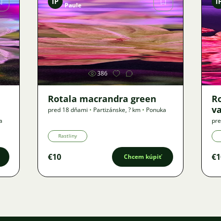
IP
I
Paule
Obrázok
386
Rotala macrandra green
R
v
pred 18 dňami
•
Partizánske
,
? km
•
Ponuka
a
pre
Rastliny
€10
€1
Chcem kúpiť