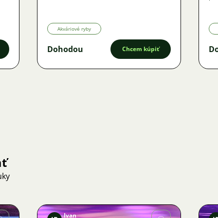
Akváriové ryby
Dohodou
D
Chcem kúpiť
ať
uky
Ivan