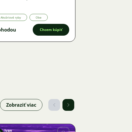
Akváriové ryby
Obe
ohodou
Chcem kúpiť
Zobraziť viac
Ivan