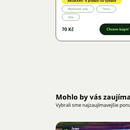
AkvaEXPO - k předání na výstavě
Akváriové ryby
Tetra
Obe
70 Kč
Chcem kúpiť
Mohlo by vás zaujím
Vybrali sme najzaujímavejšie pon
Ivan