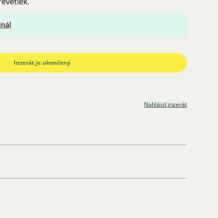
revetiek.
inál
Inzerát je ukončený
Nahlásiť inzerát