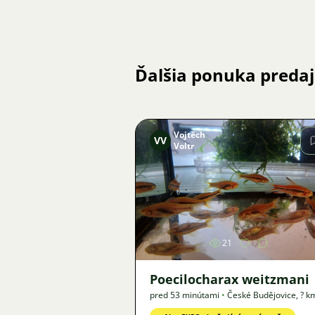
Ďalšia ponuka preda
Vojtěch
VV
Voltr
Obrázok
21
Poecilocharax weitzmani
pred 53 minútami
•
České Budějovice
,
? k
Ponuka