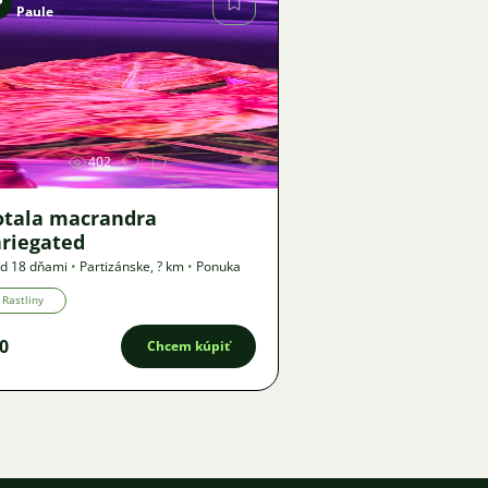
P
Paule
Obrázok
402
otala macrandra
ariegated
d 18 dňami
•
Partizánske
,
? km
•
Ponuka
Rastliny
0
Chcem kúpiť