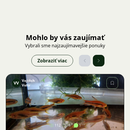
Mohlo by vás zaujímať
Vybrali sme najzaujímavejšie ponuky
Zobraziť viac
Vojtěch
VV
Voltr
Obrázok
112
1
1