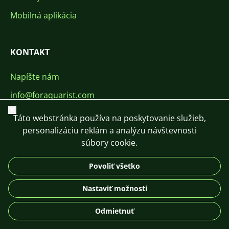
Mobilná aplikácia
KONTAKT
Napíšte nám
info@foraquarist.com
Zavrieť
+420 603 449 602
Táto webstránka používa na poskytovanie služieb,
personalizáciu reklám a analýzu návštevnosti
súbory cookie.
Povoliť všetko
CS
SK
EN
PL
DE
Nastaviť možnosti
© 2026 For Aquarist
Odmietnuť