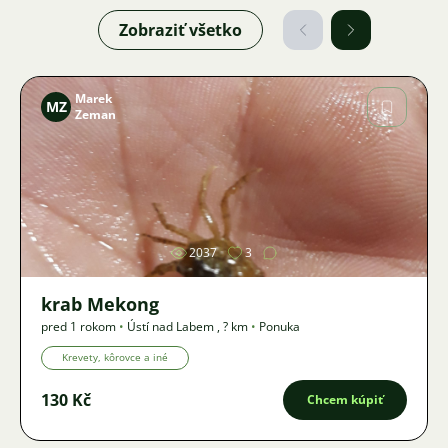
Zobraziť všetko
Marek
MZ
Zeman
Obrázok
2037
3
krab Mekong
pred 1 rokom
•
Ústí nad Labem
,
? km
•
Ponuka
Krevety, kôrovce a iné
130 Kč
Chcem kúpiť