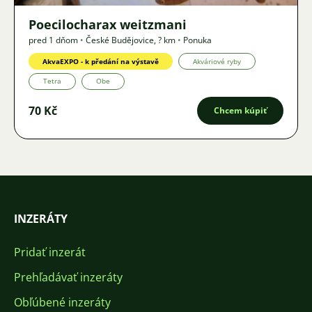
Poecilocharax weitzmani
pred 1 dňom
•
České Budějovice
,
? km
•
Ponuka
AkvaEXPO - k předání na výstavě
Akváriové ryby
Tetra
Obe
70 Kč
Chcem kúpiť
INZERÁTY
Pridať inzerát
Prehľadávať inzeráty
Obľúbené inzeráty