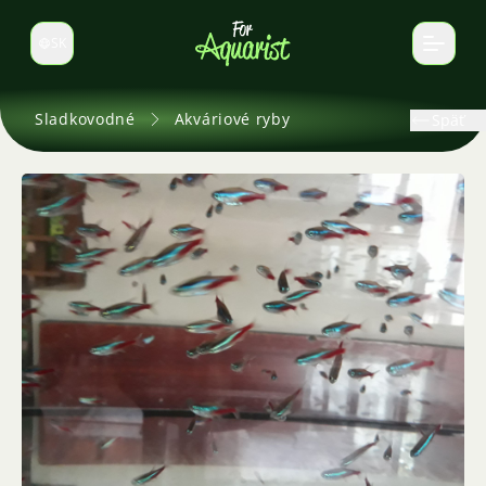
SK
Prepnúť jazyk
Sladkovodné
Akváriové ryby
Späť