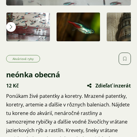
Akváriové ryby
neónka obecná
12 Kč
Zdieľať inzerát
Ponúkam živé patentky a koretry. Mrazené patentky,
koretry, artemie a ďalšie v rôznych baleniach. Nájdete
tu korene do akvárií, nenáročné rastliny a
samozrejme rybičky a ďalšie vodné živočíchy vrátane
jazierkových rýb a rastlín. Krevety, šneky vrátane