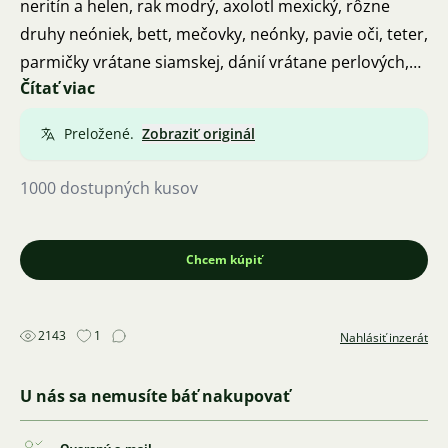
neritín a helen, rak modrý, axolotl mexický, rôzne
druhy neóniek, bett, mečovky, neónky, pavie oči, teter,
parmičky vrátane siamskej, dánií vrátane perlových,
Čítať viac
akar vrátane hnedej, kančíky, pancierničky a mnoho
ďalšieho.
Preložené.
Zobraziť originál
VŠETKO V POPULÁRNYCH CENÁCH
AK NIEČO SHÁNATE, ZKÚSTE SA ZEPTAŤ.
1000 dostupných kusov
Ústí nad Labem
Dohodnite si termín a príďte sa pozrieť.
Ďalšie info na 775935832
Chcem kúpiť
2143
1
Nahlásiť inzerát
U nás sa nemusíte báť nakupovať