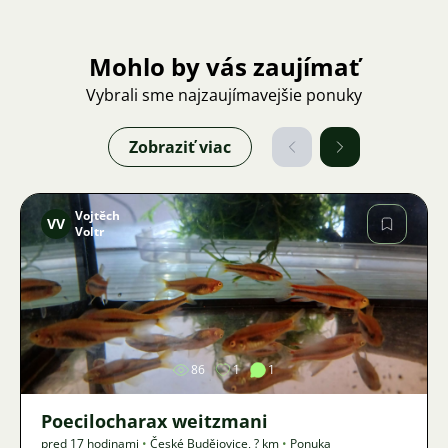
Mohlo by vás zaujímať
Vybrali sme najzaujímavejšie ponuky
Zobraziť viac
Vojtěch
VV
Voltr
Obrázok
86
1
1
Poecilocharax weitzmani
pred 17 hodinami
•
České Budějovice
,
? km
•
Ponuka