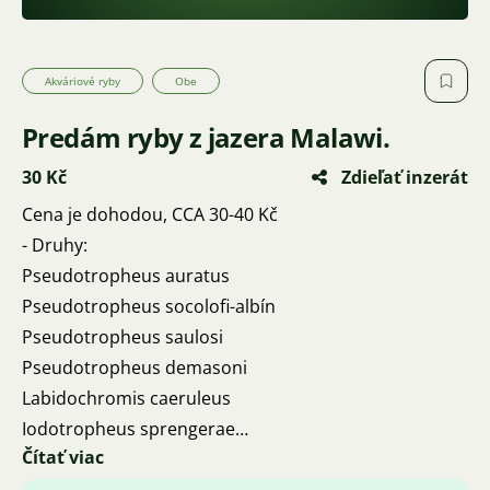
Akváriové ryby
Obe
Predám ryby z jazera Malawi.
30 Kč
Zdieľať inzerát
Cena je dohodou, CCA 30-40 Kč
- Druhy:
Pseudotropheus auratus
Pseudotropheus socolofi-albín
Pseudotropheus saulosi
Pseudotropheus demasoni
Labidochromis caeruleus
Iodotropheus sprengerae
Čítať viac
Pseudotropheus acei