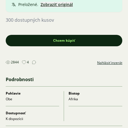
Preložené.
Zobraziť originál
300 dostupných kusov
Chcem kúpiť
2844
4
Nahlásiť inzerát
Podrobnosti
Pohlavie
Biotop
Obe
Afrika
Dostupnosť
K dispozícii