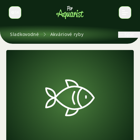
SK
Prepnúť jazyk
Sladkovodné
Akváriové ryby
Späť