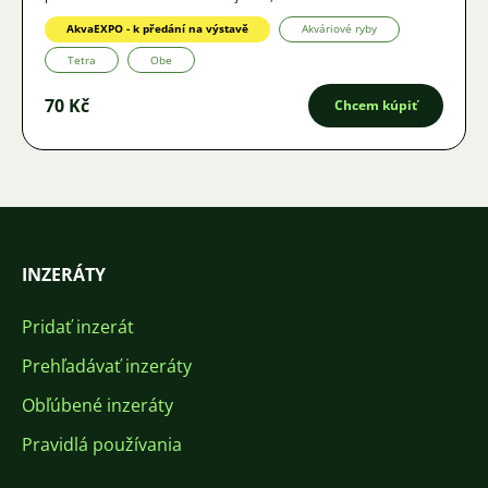
AkvaEXPO - k předání na výstavě
Akváriové ryby
Tetra
Obe
70 Kč
Chcem kúpiť
INZERÁTY
Pridať inzerát
Prehľadávať inzeráty
Obľúbené inzeráty
Pravidlá používania