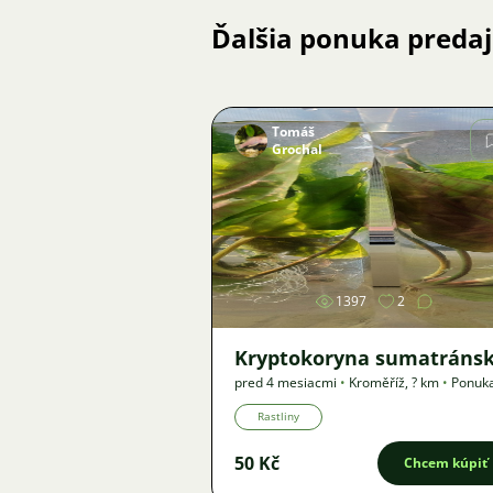
Ďalšia ponuka preda
Tomáš
Grochal
Obrázok
1397
2
Kryptokoryna sumatráns
pred 4 mesiacmi
•
Kroměříž
,
? km
•
Ponuk
Rastliny
50 Kč
Chcem kúpiť