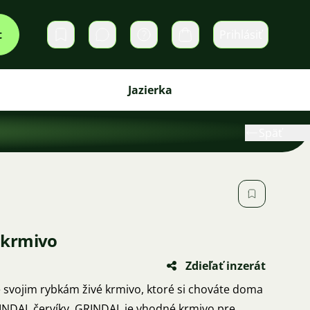
t
Prihlásiť
Súkromné správy
Košík
Jazierka
Späť
é krmivo
Zdieľať inzerát
te svojim rybkám živé krmivo, ktoré si chováte doma
RINDAL červíky. GRINDAL je vhodné krmivo pre