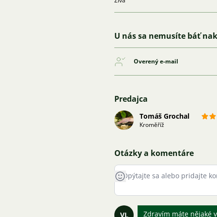
Živá
U nás sa nemusíte báť na
Overený e-mail
Predajca
Tomáš Grochal
Kroměříž
Otázky a komentáre
Zdravím máte nějaké v
VL