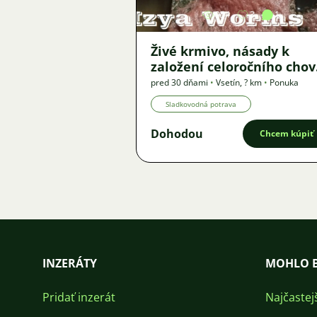
954
3
1
Živé krmivo, násady k
založení celoročního cho
- Auloforus, Izya, Grindal,
pred 30 dňami
•
Vsetín
,
? km
•
Ponuka
Roupice, Moina,
Sladkovodná potrava
Dohodou
Chcem kúpiť
INZERÁTY
MOHLO B
Pridať inzerát
Najčastej