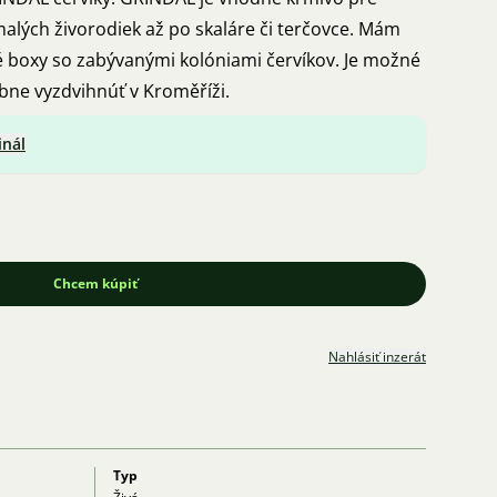
malých živorodiek až po skaláre či terčovce. Mám
boxy so zabývanými kolóniami červíkov. Je možné
obne vyzdvihnúť v Kroměříži.
inál
Chcem kúpiť
Nahlásiť inzerát
Typ