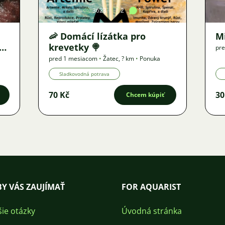
3623
2
1
🦐 Domácí lízátka pro
M
vu
krevetky 🍭
pre
pred 1 mesiacom
•
Žatec
,
? km
•
Ponuka
Sladkovodná potrava
70 Kč
30
Chcem kúpiť
Y VÁS ZAUJÍMAŤ
FOR AQUARIST
šie otázky
Úvodná stránka