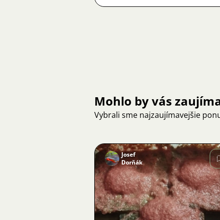
Mohlo by vás zaujím
Vybrali sme najzaujímavejšie pon
Josef
Dorňák
Obrázok