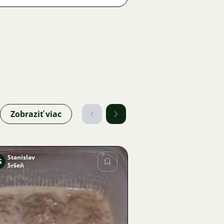
Zobraziť viac
Stanislav
S
Sršeň
Obrázok