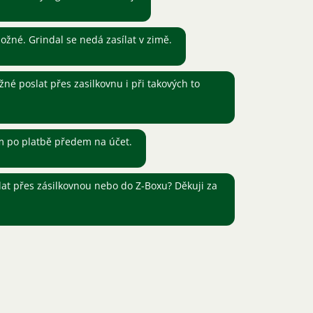
ožné. Grindal se nedá zasílat v zimě.
né poslat přes zasilkovnu i při takových to
m po platbě předem na účet.
at přes zásilkovnou nebo do Z-Boxu? Děkuji za