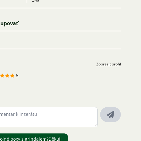
Živá
kupovať
Zobraziť profil
5
olné boxy s grindalem?Děkuji