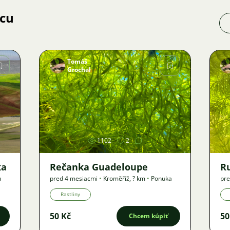
jcu
Tomáš
Grochal
Obrázok
1102
2
ka
Rečanka Guadeloupe
R
a
pred 4 mesiacmi
•
Kroměříž
,
? km
•
Ponuka
pre
Rastliny
50 Kč
50
Chcem kúpiť