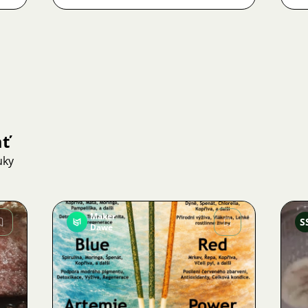
ať
uky
Maker
S
Dawe
Obrázok