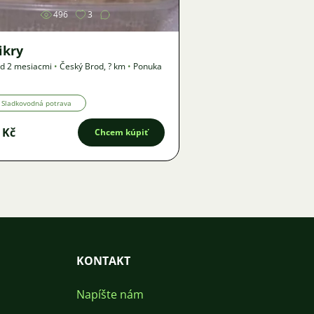
496
3
ikry
d 2 mesiacmi
•
Český Brod
,
? km
•
Ponuka
Sladkovodná potrava
 Kč
Chcem kúpiť
KONTAKT
Napíšte nám