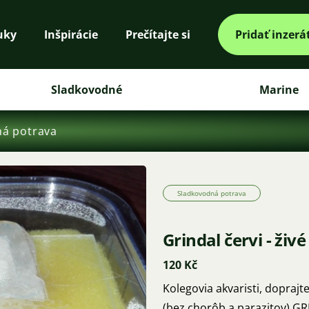
uky
Inšpirácie
Prečítajte si
Pridať inzerá
Sladkovodné
Marine
ná potrava
Sladkovodná potrava
Grindal červi - živ
120 Kč
Kolegovia akvaristi, dopraj
(bez chorôb a parazitov) G