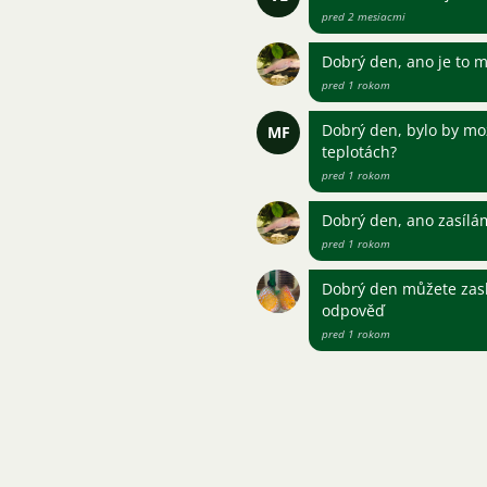
pred 2 mesiacmi
Dobrý den, ano je to m
pred 1 rokom
Dobrý den, bylo by mož
MF
teplotách?
pred 1 rokom
Dobrý den, ano zasílá
pred 1 rokom
Dobrý den můžete zasl
odpověď
pred 1 rokom