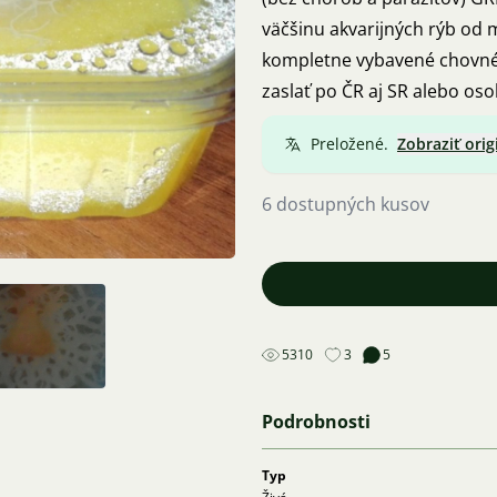
väčšinu akvarijných rýb od 
kompletne vybavené chovné 
zaslať po ČR aj SR alebo os
Preložené.
Zobraziť orig
6 dostupných kusov
5310
3
5
Podrobnosti
Typ