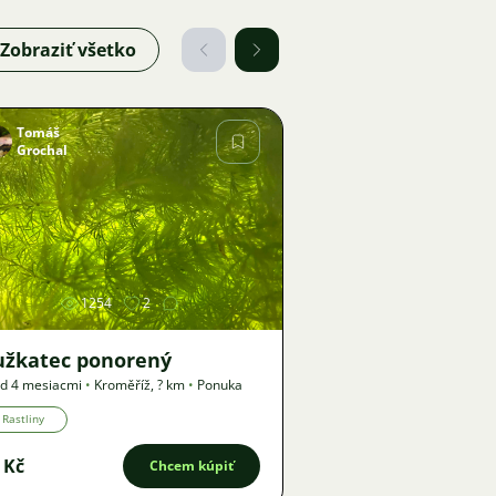
Zobraziť všetko
Tomáš
Grochal
Obrázok
1254
2
užkatec ponorený
d 4 mesiacmi
•
Kroměříž
,
? km
•
Ponuka
Rastliny
 Kč
Chcem kúpiť