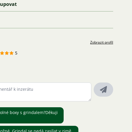
kupovat
Zobrazit profil
5
olné boxy s grindalem?Děkuji
ožné. Grindal se nedá zasílat v zimě.