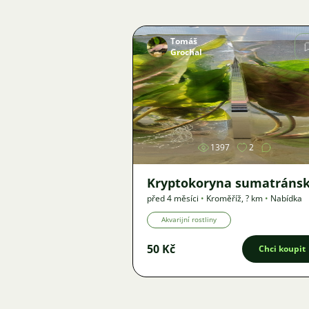
Tomáš
Grochal
Obrázek
1397
2
Kryptokoryna sumatráns
před 4 měsíci
•
Kroměříž
,
? km
•
Nabídka
Akvarijní rostliny
50 Kč
Chci koupit