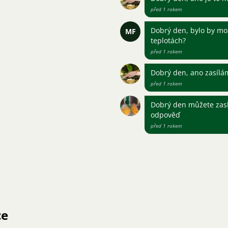
před 1 rokem
Dobrý den, bylo by mož
MF
teplotách?
před 1 rokem
Dobrý den, ano zasílá
před 1 rokem
Dobrý den můžete zasl
odpověď
před 1 rokem
ce