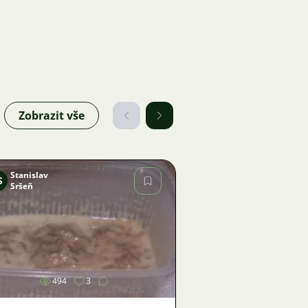
Zobrazit vše
Stanislav
S
Sršeň
Obrázek
494
3