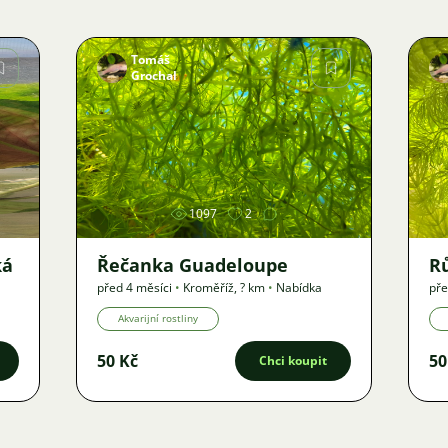
Tomáš
Grochal
Obrázek
1097
2
ká
Řečanka Guadeloupe
R
před 4 měsíci
•
Kroměříž
,
? km
•
Nabídka
pře
Akvarijní rostliny
50 Kč
50
Chci koupit