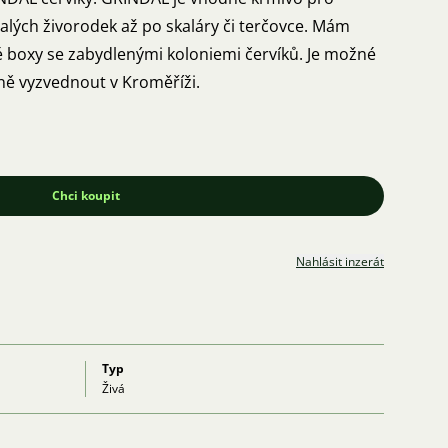
malých živorodek až po skaláry či terčovce. Mám
boxy se zabydlenými koloniemi červíků. Je možné
ně vyzvednout v Kroměříži.
Chci koupit
Nahlásit inzerát
Typ
Živá