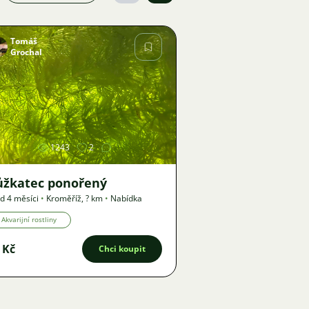
Tomáš
Grochal
Obrázek
1243
2
ůžkatec ponořený
d 4 měsíci
•
Kroměříž
,
? km
•
Nabídka
Akvarijní rostliny
 Kč
Chci koupit