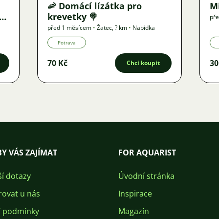
🦐 Domácí lízátka pro
M
vu
krevetky 🍭
př
před 1 měsícem
•
Žatec
,
? km
•
Nabídka
Potrava
70 Kč
30
Chci koupit
Y VÁS ZAJÍMAT
FOR AQUARIST
ší dotazy
Úvodní stránka
rovat u nás
Inspirace
 podmínky
Magazín