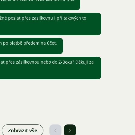
né poslat přes zasilkovnu i při takových to
m po platbě předem na účet.
at přes zásilkovnou nebo do Z-Boxu? Děkuji za
Zobrazit vše