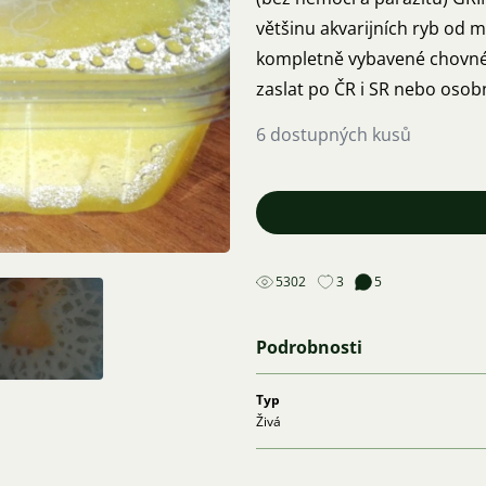
většinu akvarijních ryb od 
kompletně vybavené chovné 
zaslat po ČR i SR nebo osob
6 dostupných kusů
5302
3
5
Podrobnosti
Typ
Živá