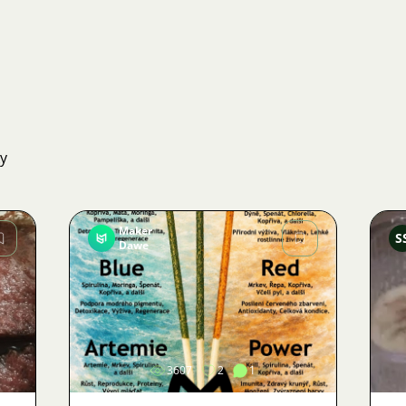
ky
Maker
S
Dawe
Obrázek
3607
2
1