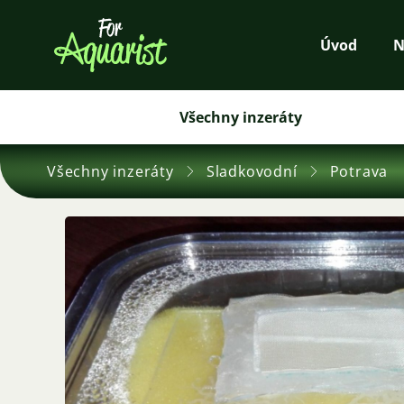
Úvod
N
Všechny inzeráty
Všechny inzeráty
Sladkovodní
Potrava