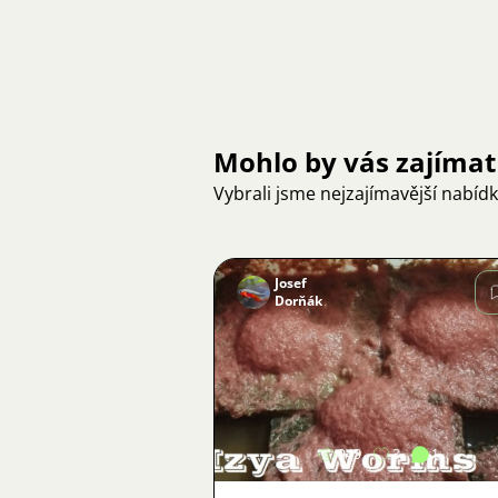
Mohlo by vás zajímat
Vybrali jsme nejzajímavější nabíd
Josef
Dorňák
Obrázek
945
3
1