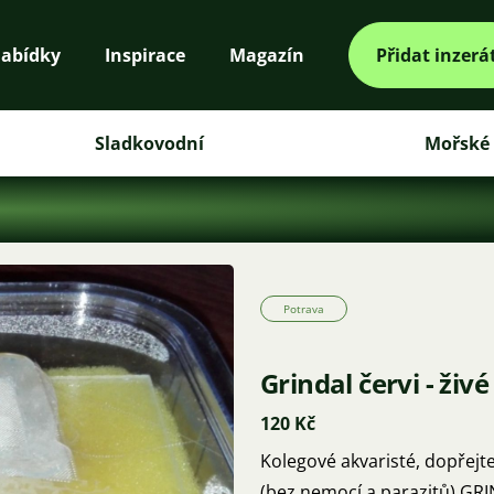
abídky
Inspirace
Magazín
Přidat inzerá
Sladkovodní
Mořské
Potrava
Grindal červi - živ
120 Kč
Kolegové akvaristé, dopřejt
(bez nemocí a parazitů) GR