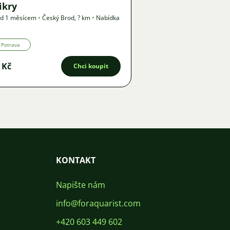
ikry
ed 1 měsícem
•
Český Brod
,
? km
•
Nabídka
Potrava
 Kč
Chci koupit
KONTAKT
Napište nám
info@foraquarist.com
+420 603 449 602