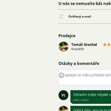
U nás se nemusíte bát na
Ověřený e-mail
Prodejce
Tomáš Grochal
Kroměříž
Otázky a komentáře
Zdravím máte nějaké v
VL
před 2 měsíci
Dobrý den, ano je to m