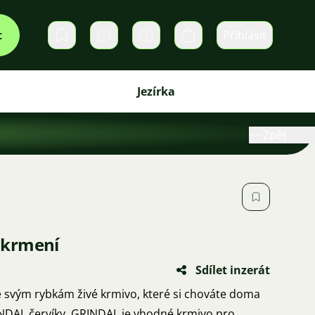
t
Přihlásit
Soukromé zprávy
Košík
Jezírka
Zpět
é krmení
Sdílet inzerát
e svým rybkám živé krmivo, které si chováte doma
INDAL červíky. GRINDAL je vhodné krmivo pro