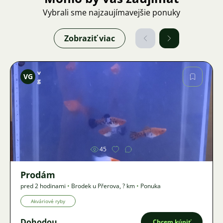
Vybrali sme najzaujímavejšie ponuky
Zobraziť viac
v
VG
g
Obrázok
45
Prodám
pred 2 hodinami
•
Brodek u Přerova
,
? km
•
Ponuka
Akváriové ryby
Dohodou
Chcem kúpiť