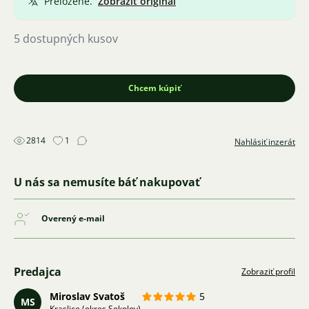
Preložené.
Zobraziť originál
5 dostupných kusov
Chcem kúpiť
2814
1
Nahlásiť inzerát
U nás sa nemusíte báť nakupovať
Overený e-mail
Predajca
Zobraziť profil
Miroslav Svatoš
5
MS
Kraslice (okres Sokolov)