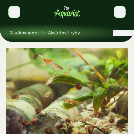
SK
Prepnúť jazyk
Sladkovodné
Akváriové ryby
Späť