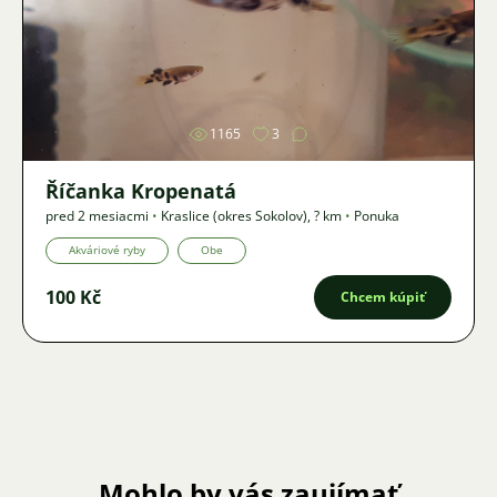
Obrázok
1165
3
Říčanka Kropenatá
pred 2 mesiacmi
•
Kraslice (okres Sokolov)
,
? km
•
Ponuka
Akváriové ryby
Obe
100 Kč
Chcem kúpiť
Mohlo by vás zaujímať