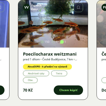
Vojtěch
VV
P
Voltr
Obrázok
150
1
1
Poecilocharax weitzmani
Če
pred 1 dňom
•
České Budějovice
,
? km
•
pre
Ponuka
AkvaEXPO - k předání na výstavě
Akváriové ryby
Tetra
Obe
70 Kč
D
Chcem kúpiť