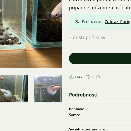
prípadne môžem za príplato
Preložené.
Zobraziť orig
3 dostupné kusy
1747
3
Podrobnosti
Pohlavie
Samce
Sociálne preferencie