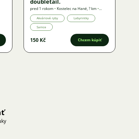
doubletail.
pred 1 rokom
•
Kostelec na Hané
,
? km
•
Ponuka
Akváriové ryby
Labyrintky
Samce
150 Kč
Chcem kúpiť
ať
uky