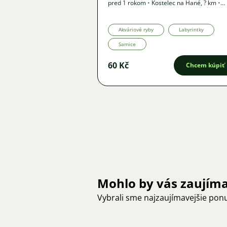
pred 1 rokom
•
Kostelec na Hané
,
? km
•
Ponuka
Akváriové ryby
Labyrintky
Samice
60 Kč
Chcem kúpiť
Mohlo by vás zaujím
Vybrali sme najzaujímavejšie pon