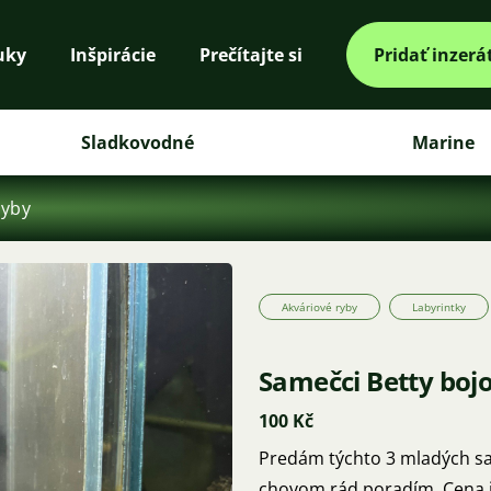
uky
Inšpirácie
Prečítajte si
Pridať inzerá
Sladkovodné
Marine
ryby
Akváriové ryby
Labyrintky
Samečci Betty bojo
100 Kč
Predám týchto 3 mladých sa
chovom rád poradím. Cena je