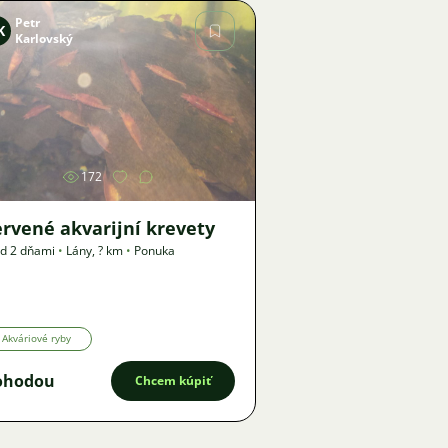
Petr
K
Karlovský
Obrázok
172
rvené akvarijní krevety
d 2 dňami
•
Lány
,
? km
•
Ponuka
Akváriové ryby
ohodou
Chcem kúpiť