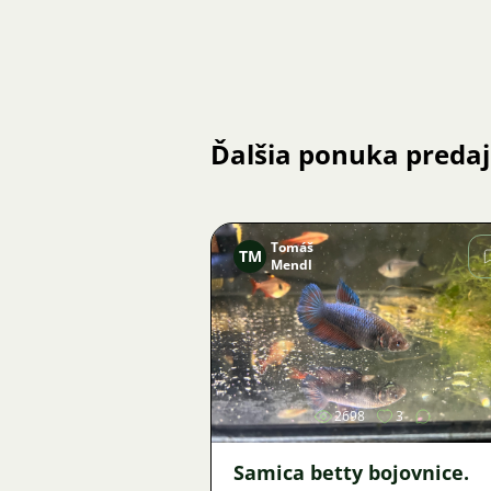
Ďalšia ponuka preda
Tomáš
TM
Mendl
Obrázok
2698
3
Samica betty bojovnice.