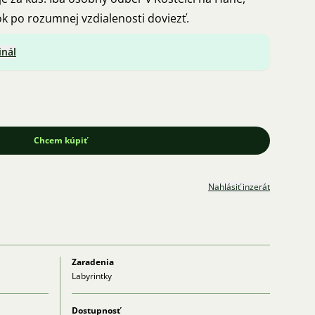
k po rozumnej vzdialenosti doviezť.
inál
Chcem kúpiť
Nahlásiť inzerát
Zaradenia
Labyrintky
Dostupnosť