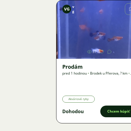
v
VG
g
Obrázok
37
Prodám
pred 1 hodinou
•
Brodek u Přerova
,
? km
•
Ponuka
Akváriové ryby
Dohodou
Chcem kúpiť