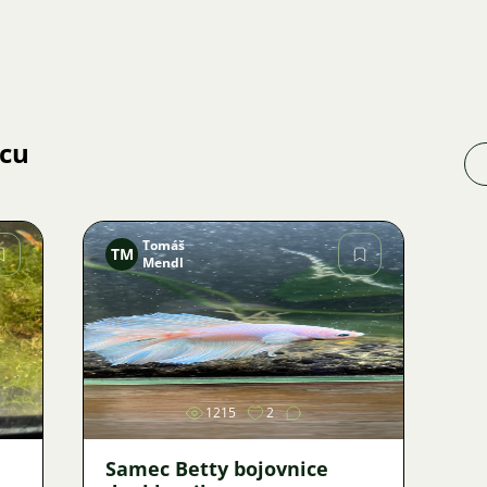
jcu
Tomáš
TM
Mendl
Obrázok
1215
2
Samec Betty bojovnice