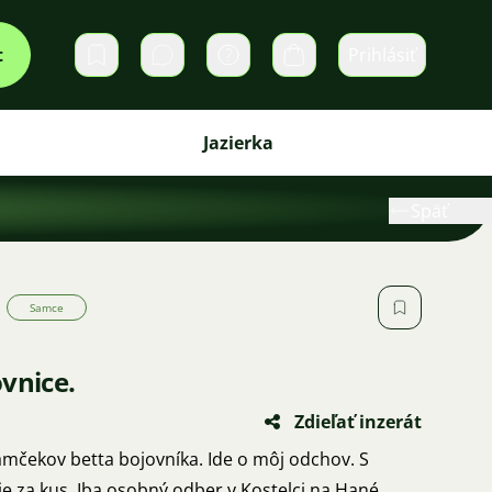
t
Prihlásiť
Súkromné správy
Košík
Jazierka
Späť
Samce
vnice.
Zdieľať inzerát
mčekov betta bojovníka. Ide o môj odchov. S
 za kus. Iba osobný odber v Kostelci na Hané,