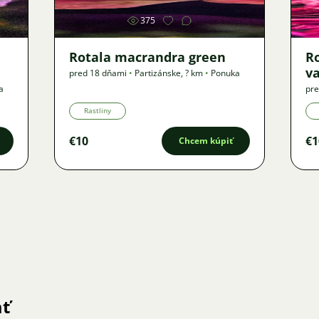
375
Rotala macrandra green
R
v
pred 18 dňami
•
Partizánske
,
? km
•
Ponuka
a
pre
Rastliny
€10
€1
Chcem kúpiť
ať