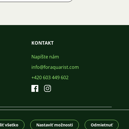
KONTAKT
Napíšte nám
info@foraquarist.com
+420 603 449 602
CS
SK
EN
PL
DE
© 2026 For Aquarist
iť všetko
Nastaviť možnosti
Odmietnuť