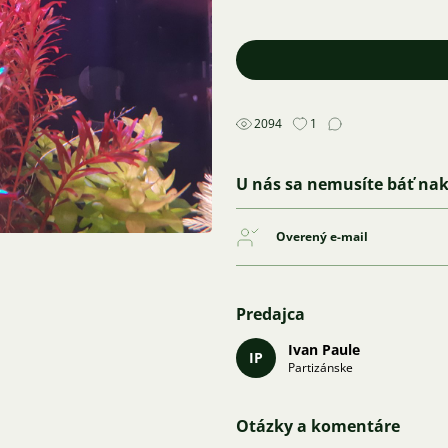
2094
1
U nás sa nemusíte báť na
Overený e-mail
Predajca
Ivan Paule
IP
Partizánske
Otázky a komentáre