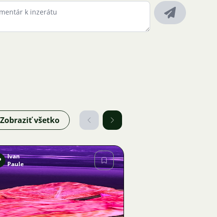
Zobraziť všetko
Ivan
P
Paule
Obrázok