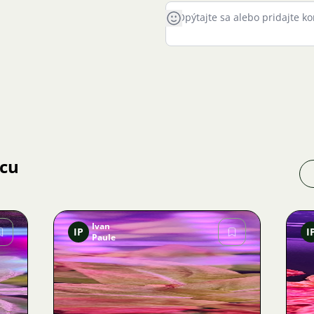
jcu
Ivan
IP
I
Paule
Obrázok