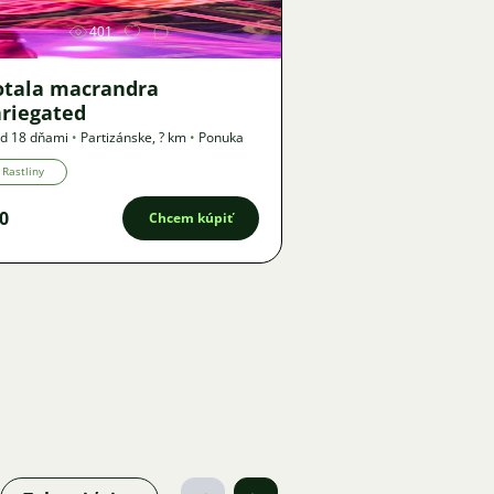
401
otala macrandra
ariegated
d 18 dňami
•
Partizánske
,
? km
•
Ponuka
Rastliny
0
Chcem kúpiť