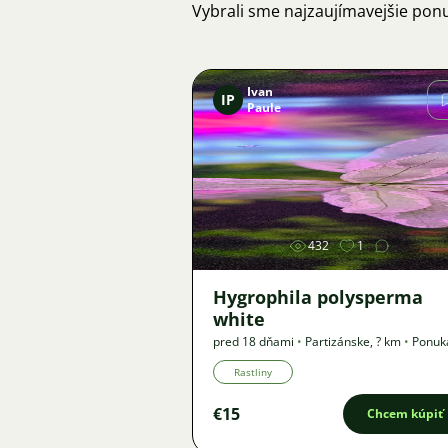
Vybrali sme najzaujímavejšie pon
Ivan
IP
Paule
Obrázok
432
1
Hygrophila polysperma
white
pred 18 dňami
•
Partizánske
,
? km
•
Ponuk
Rastliny
€15
Chcem kúpiť