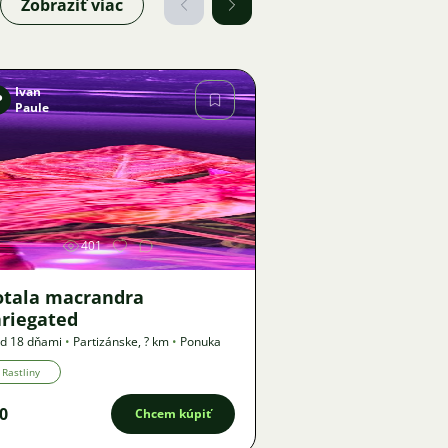
Zobraziť viac
Ivan
P
Paule
Obrázok
401
otala macrandra
ariegated
d 18 dňami
•
Partizánske
,
? km
•
Ponuka
Rastliny
0
Chcem kúpiť