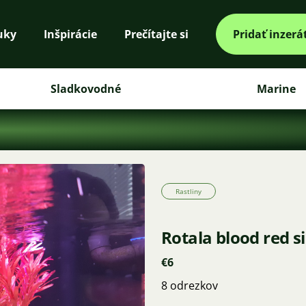
uky
Inšpirácie
Prečítajte si
Pridať inzerá
Sladkovodné
Marine
Rastliny
Rotala blood red 
€6
8 odrezkov