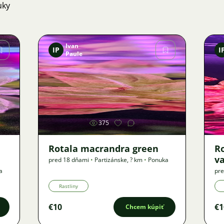
uky
Ivan
IP
I
Paule
Obrázok
375
Rotala macrandra green
R
v
pred 18 dňami
•
Partizánske
,
? km
•
Ponuka
a
pre
Rastliny
€10
€1
Chcem kúpiť