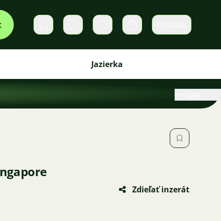
t
Prihlásiť
Súkromné správy
Košík
Jazierka
Späť
singapore
Zdieľať inzerát