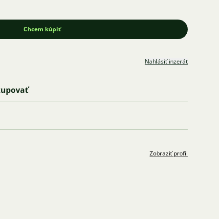
Chcem kúpiť
Nahlásiť inzerát
kupovať
Zobraziť profil