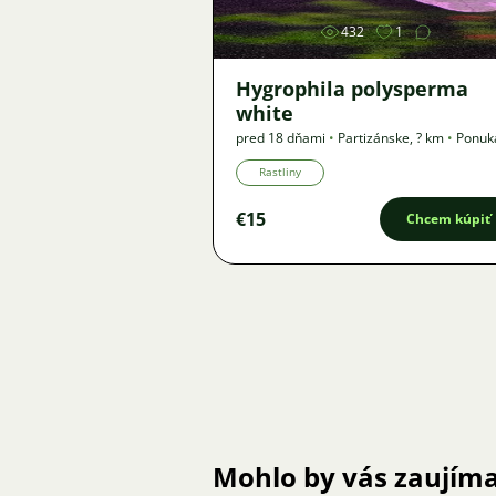
432
1
Hygrophila polysperma
white
pred 18 dňami
•
Partizánske
,
? km
•
Ponuk
Rastliny
€15
Chcem kúpiť
Mohlo by vás zaujím