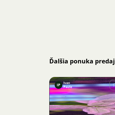
Ďalšia ponuka preda
Ivan
IP
Paule
Obrázok