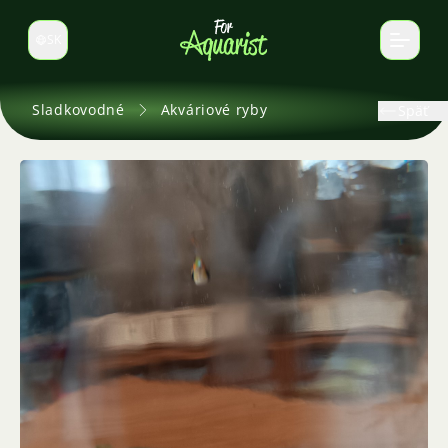
SK
Prepnúť jazyk
Sladkovodné
Akváriové ryby
Späť