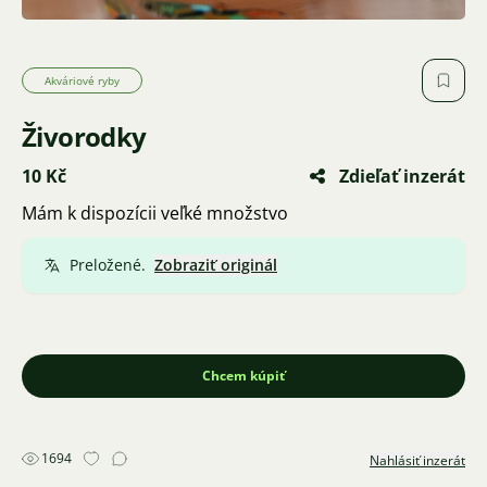
Akváriové ryby
Živorodky
10 Kč
Zdieľať inzerát
Mám k dispozícii veľké množstvo
Preložené.
Zobraziť originál
Chcem kúpiť
1694
Nahlásiť inzerát