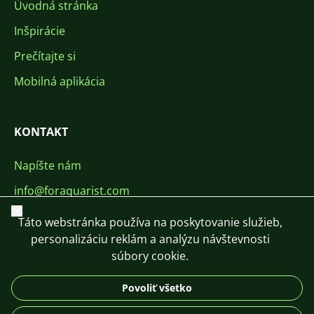
Úvodná stránka
Inšpirácie
Prečítajte si
Mobilná aplikácia
KONTAKT
Napíšte nám
info@foraquarist.com
Zavrieť
+420 603 449 602
Táto webstránka používa na poskytovanie služieb,
personalizáciu reklám a analýzu návštevnosti
súbory cookie.
Povoliť všetko
CS
SK
EN
PL
DE