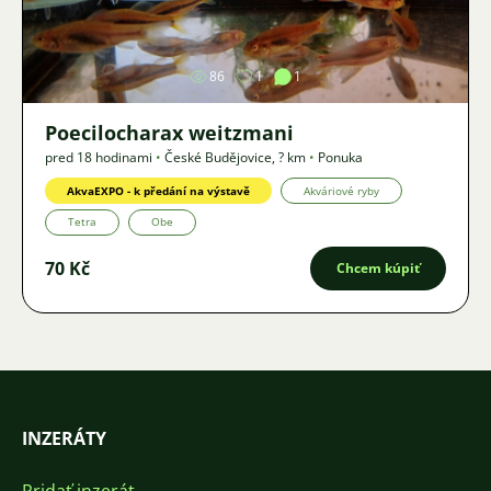
Obrázok
86
1
1
Poecilocharax weitzmani
pred 18 hodinami
•
České Budějovice
,
? km
•
Ponuka
AkvaEXPO - k předání na výstavě
Akváriové ryby
Tetra
Obe
70 Kč
Chcem kúpiť
INZERÁTY