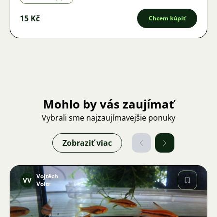
15 Kč
Chcem kúpiť
Mohlo by vás zaujímať
Vybrali sme najzaujímavejšie ponuky
Zobraziť viac
Vojtěch
VV
Voltr