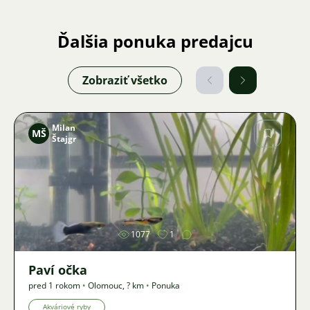
Ďalšia ponuka predajcu
Zobraziť všetko
Milan
MŠ
Štajgr
Obrázok
1077
1
Paví očka
pred 1 rokom
•
Olomouc
,
? km
•
Ponuka
Akváriové ryby