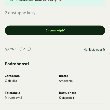
2 dostupné kusy
Chcem kúpiť
2973
2
Nahlásiť inzerát
Podrobnosti
Zaradenia
Biotop
Cichlidka
Amazonia
Tolerancia
Dostupnosť
Mírumilovná
K dispozícii