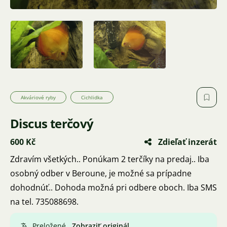
Akváriové ryby
Cichlidka
Discus terčový
600 Kč
Zdieľať inzerát
Zdravím všetkých.. Ponúkam 2 terčíky na predaj.. Iba
osobný odber v Beroune, je možné sa prípadne
dohodnúť.. Dohoda možná pri odbere oboch. Iba SMS
na tel. 735088698.
Preložené.
Zobraziť originál