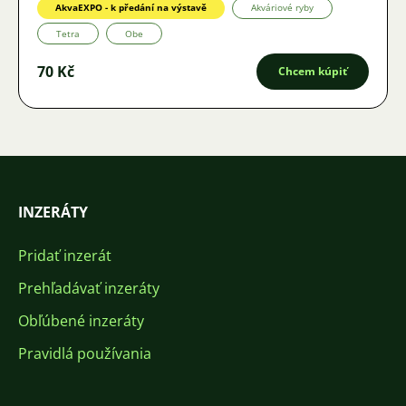
AkvaEXPO - k předání na výstavě
Akváriové ryby
Tetra
Obe
70 Kč
Chcem kúpiť
INZERÁTY
Pridať inzerát
Prehľadávať inzeráty
Obľúbené inzeráty
Pravidlá používania