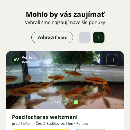
Mohlo by vás zaujímať
Vybrali sme najzaujímavejšie ponuky
Zobraziť viac
Vojtěch
VV
Voltr
Obrázok
141
1
1
Poecilocharax weitzmani
pred 1 dňom
•
České Budějovice
,
? km
•
Ponuka