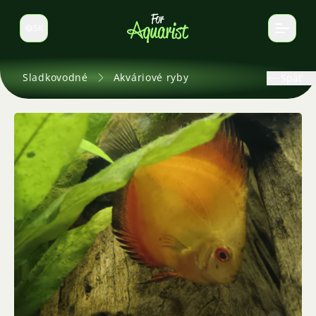
SK
Prepnúť jazyk
Sladkovodné
Akváriové ryby
Späť