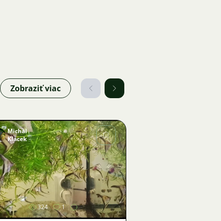
Zobraziť viac
Michal
Klacek
Obrázok
324
1