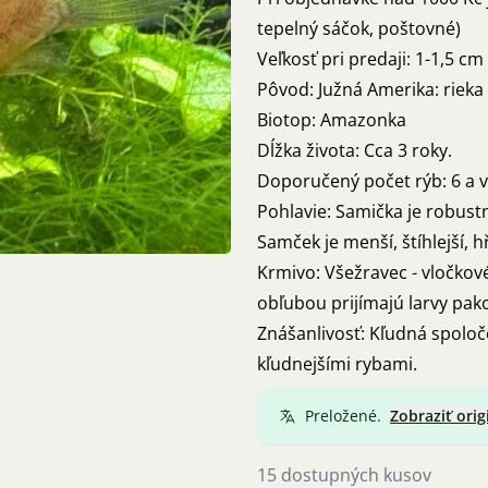
tepelný sáčok, poštovné)
Veľkosť pri predaji: 1-1,5 cm
Pôvod: Južná Amerika: rieka
Biotop: Amazonka
Dĺžka života: Cca 3 roky.
Doporučený počet rýb: 6 a v
Pohlavie: Samička je robustn
Samček je menší, štíhlejší, 
Krmivo: Všežravec - vločkové
obľubou prijímajú larvy pak
Znášanlivosť: Kľudná spoloč
kľudnejšími rybami.
Preložené.
Zobraziť orig
15 dostupných kusov