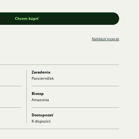
Chcem kúpiť
Nahlásiť inzerát
Zaradenia
Pancierníček
Biotop
Amazonia
Dostupnosť
K dispozícii