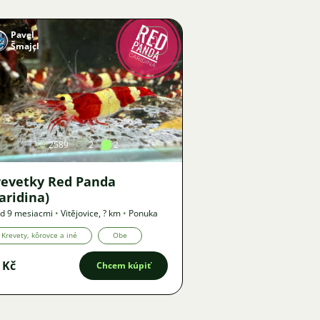
Pavel
Šmajcl
Obrázok
2589
2
2
revetky Red Panda
aridina)
d 9 mesiacmi
•
Vitějovice
,
? km
•
Ponuka
Krevety, kôrovce a iné
Obe
 Kč
Chcem kúpiť