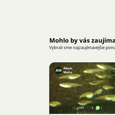
Mohlo by vás zaujím
Vybrali sme najzaujímavejšie pon
Adam
AM
Molin
Obrázok
2485
4
1