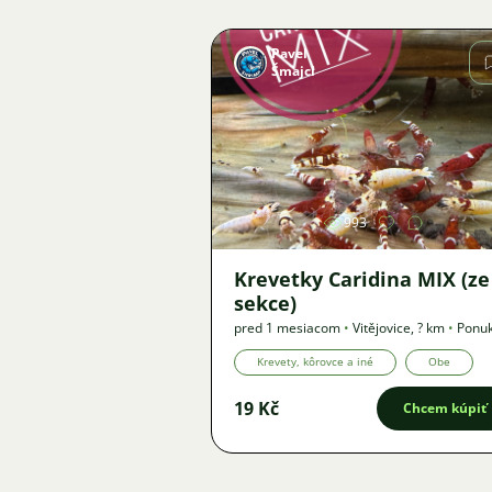
Pavel
Šmajcl
Obrázok
993
Krevetky Caridina MIX (ze
sekce)
pred 1 mesiacom
•
Vitějovice
,
? km
•
Ponu
Krevety, kôrovce a iné
Obe
19 Kč
Chcem kúpiť