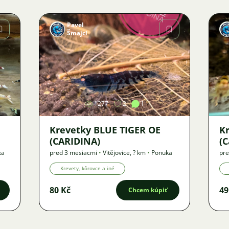
Pavel
Šmajcl
Obrázok
1277
2
1
Krevetky BLUE TIGER OE
K
(CARIDINA)
(C
ka
pred 3 mesiacmi
•
Vitějovice
,
? km
•
Ponuka
pre
Krevety, kôrovce a iné
80 Kč
49
Chcem kúpiť