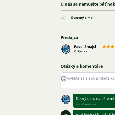
U nás sa nemusíte báť na
Overený e-mail
Predajca
Pavel Šmajcl
Vitějovice
Otázky a komentáre
Dobrý den, napište mi
pred 2 mesiacmi
Vzal bych si hned 10 ks