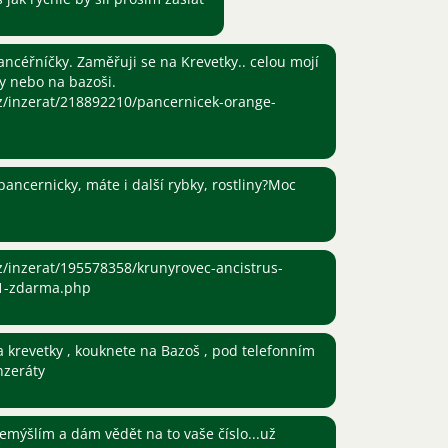
ncéřníčky. Zaměřuji se na Krevetky.. celou mojí
y nebo na bazoši.
cz/inzerat/218892210/pancernicek-orange-
ancernicky, máte i další rybky, rostliny?Moc
cz/inzerat/195578358/krunyrovec-ancistrus-
1-zdarma.php
 krevetky , kouknete na Bazoš , pod telefonním
nzeráty
mýšlím a dám vědět na to vaše číslo...už