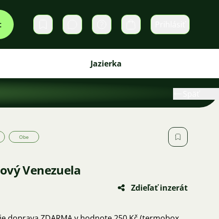
t
Prihlásiť
Súkromné správy
Košík
Jazierka
Späť
Obe
žový Venezuela
Zdieľať inzerát
 je doprava ZDARMA v hodnote 250 Kč (termobox,