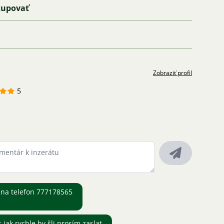
kupovať
Zobraziť profil
5
 na telefon 777178565
 jak rychle by šli prosím zaslat