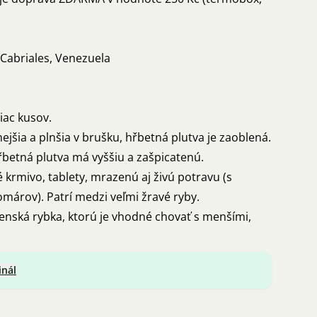
 Cabriales, Venezuela
iac kusov.
ejšia a plnšia v brušku, hřbetná plutva je zaoblená.
hřbetná plutva má vyššiu a zašpicatenú.
 krmivo, tablety, mrazenú aj živú potravu (s
omárov). Patrí medzi veľmi žravé ryby.
enská rybka, ktorú je vhodné chovať s menšími,
inál