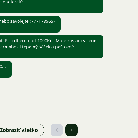
m endlerek?
nebo zavolejte (777178565)
. Při odběru nad 1000Kč . Máte zaslání v ceně ,
 termobox i tepelný sáček a poštovné .
...
Zobraziť všetko