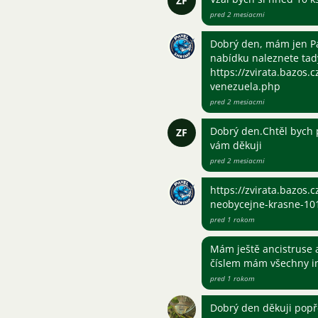
ZF
pred 2 mesiacmi
Dobrý den, mám jen Pa
nabídku naleznete tad
https://zvirata.bazos.
venezuela.php
pred 2 mesiacmi
Dobrý den.Chtěl bych p
ZF
vám děkuji
pred 2 mesiacmi
https://zvirata.bazos.
neobycejne-krasne-10
pred 1 rokom
Mám ještě ancistruse a
číslem mám všechny i
pred 1 rokom
Dobrý den děkuji popře