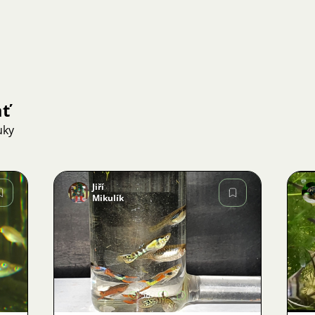
ať
uky
Jiří
Mikulík
Obrázok
58