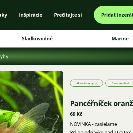
uky
Inšpirácie
Prečítajte si
Pridať inzerá
Sladkovodné
Marine
ryby
Akváriové ryby
Pancierníček
Pancéřníček oran
69 Kč
NOVINKA - zasielame
Pri objednávke nad 1000 Kč