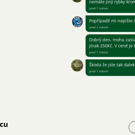
nemáte jiný rybky kro
pred 1 rokom
Popřípadě mi napište 
pred 1 rokom
Dobrý den, mohu zaslat
jinak 250Kč. V ceně je
pred 1 rokom
Škoda že jste tak daleko
pred 1 rokom
jcu