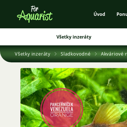
Úvod
Pon
Všetky inzeráty
Všetky inzeráty
Sladkovodné
Akváriové 