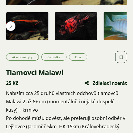
Akváriové ryby
Cichlidka
Obe
Tlamovci Malawi
25 Kč
Zdieľať inzerát
Nabízím cca 25 druhů vlastních odchovů tlamovců
Malawi 2 až 6+ cm (momentálně i nějaké dospělé
kusy) + krmivo
Po dohodě můžu dovést, ale preferuji osobní odběr v
Lejšovce (Jaroměř-5km, HK-15km) Královehradecký