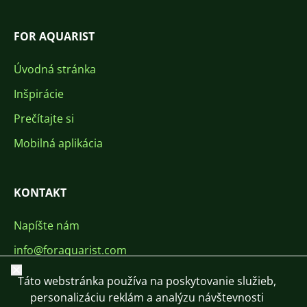
FOR AQUARIST
Úvodná stránka
Inšpirácie
Prečítajte si
Mobilná aplikácia
KONTAKT
Napíšte nám
info@foraquarist.com
Zavrieť
+420 603 449 602
Táto webstránka používa na poskytovanie služieb,
personalizáciu reklám a analýzu návštevnosti