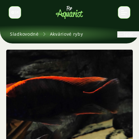
SK
Prepnúť jazyk
Sladkovodné
Akváriové ryby
Späť