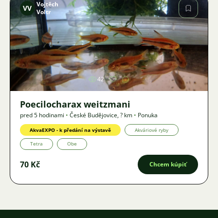
Vojtěch
VV
Voltr
Obrázok
42
Poecilocharax weitzmani
pred 5 hodinami
•
České Budějovice
,
? km
•
Ponuka
AkvaEXPO - k předání na výstavě
Akváriové ryby
Tetra
Obe
70 Kč
Chcem kúpiť