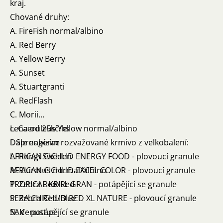
kraj.
Chované druhy:
A. FireFish normal/albino
A. Red Berry
A. Yellow Berry
A. Sunset
A. Stuartgranti
A. RedFlash
C. Morii
L. Caeruleus Yellow normal/albino
cena od 25kč/ks
I. Sprengerae
Dále nabízím rozvažované krmivo z velkobalení:
L. Hongi Sweden
AFRICAN CICHLID ENERGY FOOD - plovoucí granule
M. Auratus normal/albino
AFRICAN CICHLID EXCEL COLOR - plovoucí granule
P. Zebra Red/Red
TROPICAL KRILL GRAN - potápějící se granule
P. Zebra Red/Blue
SERA CHICHLID RED XL NATURE - plovoucí granule
N. Venustus
SAK - potápějící se granule