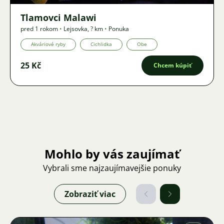
Tlamovci Malawi
pred 1 rokom
•
Lejsovka
,
? km
•
Ponuka
Akváriové ryby
Cichlidka
Obe
25 Kč
Chcem kúpiť
Mohlo by vás zaujímať
Vybrali sme najzaujímavejšie ponuky
Zobraziť viac