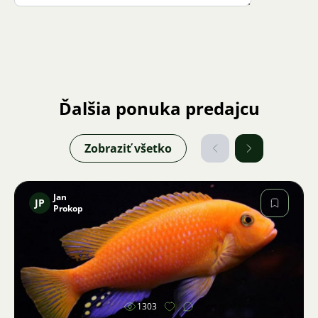
Ďalšia ponuka predajcu
Zobraziť všetko
Jan
JP
Prokop
Obrázok
1303