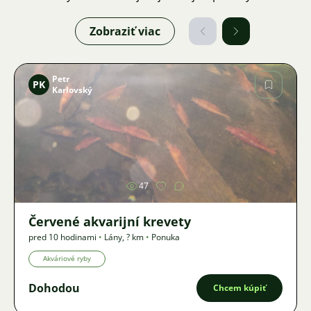
Zobraziť viac
Petr
PK
Karlovský
Obrázok
47
Červené akvarijní krevety
pred 10 hodinami
•
Lány
,
? km
•
Ponuka
Akváriové ryby
Dohodou
Chcem kúpiť