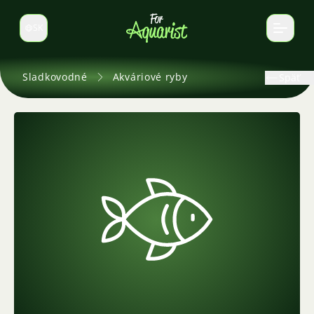
SK
Prepnúť jazyk
Sladkovodné
Akváriové ryby
Späť