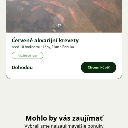
Obrázok
47
Červené akvarijní krevety
pred 10 hodinami
•
Lány
,
? km
•
Ponuka
Akváriové ryby
Dohodou
Chcem kúpiť
Mohlo by vás zaujímať
Vybrali sme najzaujímavejšie ponuky