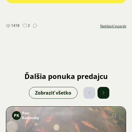
1418
2
Nahlásiť inzerát
Ďalšia ponuka predajcu
Zobraziť všetko
Petr
PK
Karlovský