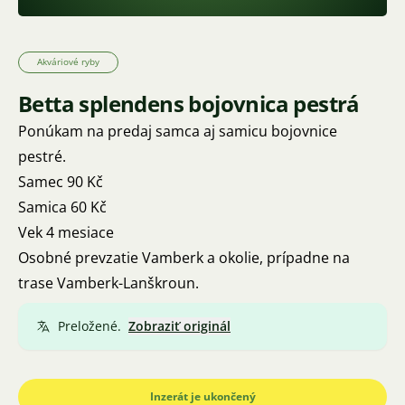
Akváriové ryby
Betta splendens bojovnica pestrá
Ponúkam na predaj samca aj samicu bojovnice
pestré.
Samec 90 Kč
Samica 60 Kč
Vek 4 mesiace
Osobné prevzatie Vamberk a okolie, prípadne na
trase Vamberk-Lanškroun.
Preložené.
Zobraziť originál
Inzerát je ukončený