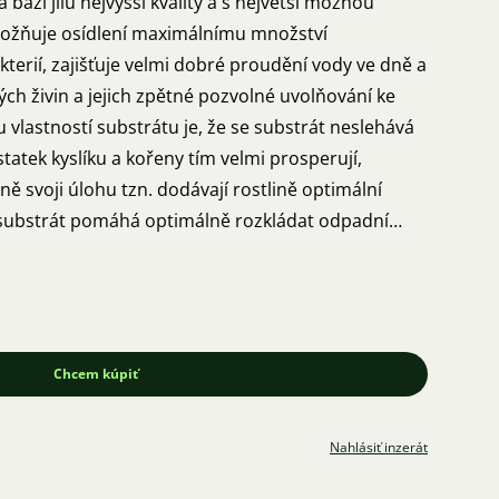
a bázi jílu nejvyšší kvality a s největší možnou
umožňuje osídlení maximálnímu množství
kterií, zajišťuje velmi dobré proudění vody ve dně a
h živin a jejich zpětné pozvolné uvolňování ke
vlastností substrátu je, že se substrát neslehává
statek kyslíku a kořeny tím velmi prosperují,
ně svoji úlohu tzn. dodávají rostlině optimální
 substrát pomáhá optimálně rozkládat odpadní
 krmení a od rybek, které zatěžují vodu a přispívají k
 / 1 litr. Balení: 1 l, 5 l, 10 l, 25 l, 50 l. Osobní
 4 od 8.00 - 11.30 hod. Také zasíláme Českou
Chcem kúpiť
Nahlásiť inzerát