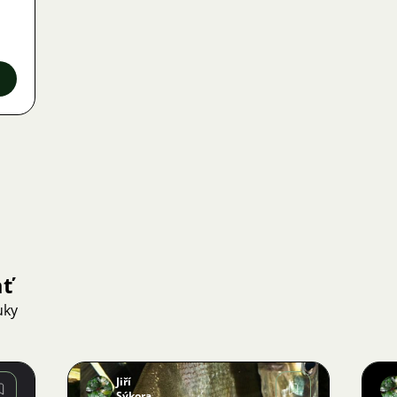
ať
uky
Jiří
Sýkora