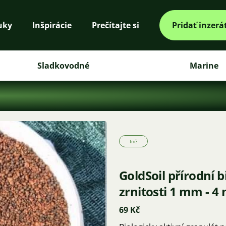
uky
Inšpirácie
Prečítajte si
Pridať inzerá
Sladkovodné
Marine
Iné
GoldSoil přírodní b
zrnitosti 1 mm - 4
69 Kč