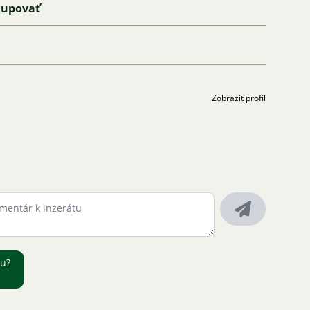
kupovať
Zobraziť profil
ru?