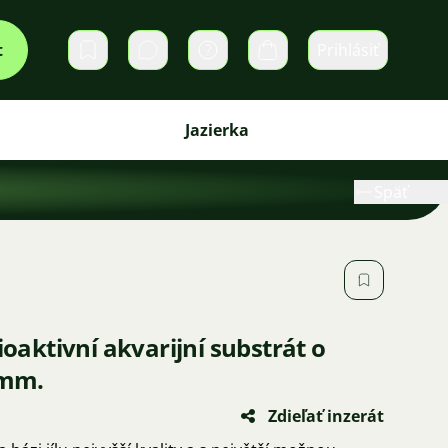
t
Prihlásiť
Súkromné správy
Košík
Jazierka
Späť
ioaktivní akvarijní substrát o
 mm.
Zdieľať inzerát