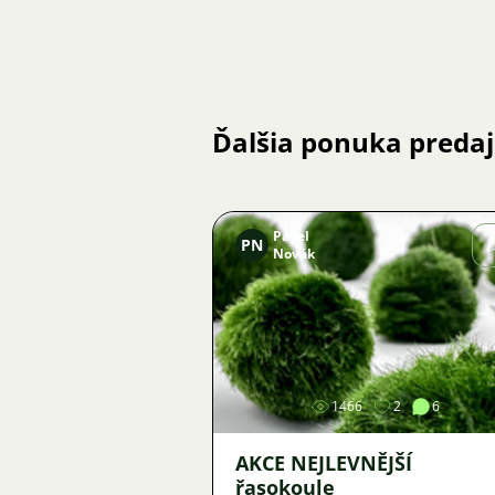
Ďalšia ponuka preda
Pavel
PN
Novák
Obrázok
1466
2
6
AKCE NEJLEVNĚJŠÍ
řasokoule