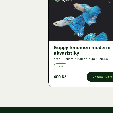
Obrázok
394
2
Guppy fenomén moderní
akvaristiky
pred 11 dňami
•
Plánice
,
? km
•
Ponuka
Iné
400 Kč
Chcem kúpiť