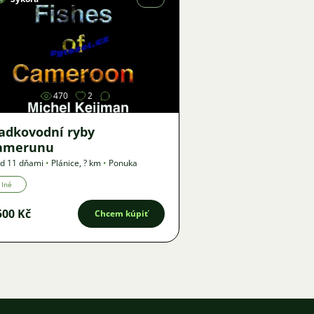
Obrázok
470
2
ladkovodní ryby
amerunu
d 11 dňami
•
Plánice
,
? km
•
Ponuka
Iné
500 Kč
Chcem kúpiť