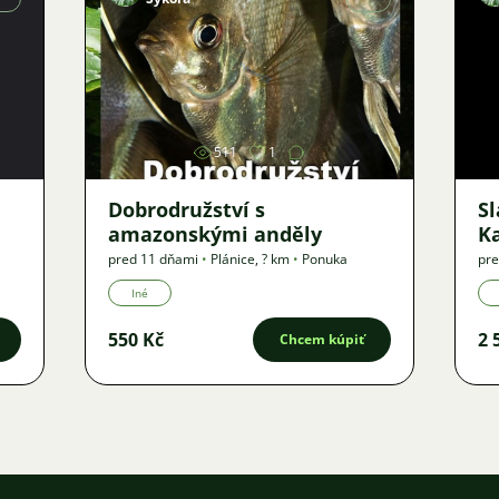
Obrázok
511
1
Dobrodružství s
S
amazonskými anděly
K
pred 11 dňami
•
Plánice
,
? km
•
Ponuka
pre
Iné
550 Kč
2 
Chcem kúpiť