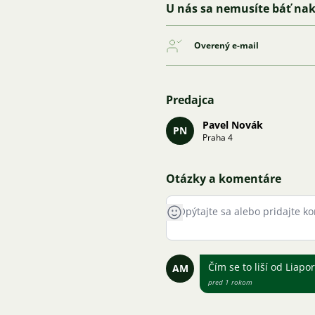
U nás sa nemusíte báť na
Overený e-mail
Predajca
Pavel Novák
PN
Praha 4
Otázky a komentáre
Čím se to liší od Liapo
AM
pred 1 rokom