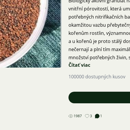
Biologicky aktivní granulát n
vnitřní pórovitostí, která 
potřebných nitrifikačních ba
okamžitou vazbu přebytečnýc
kořenům rostlin, významnou 
a u kořenů je proto stálý do
nečernají a plní tím maximál
množství potřebných živin,
Čítať viac
látky vznikající v akváriu od
nárůstu řas a sinic.Cena : 69 Kč
100000 dostupných kusov
odběr každou neděli v Praze
poštou- Balík do ruky.
1987
3
1