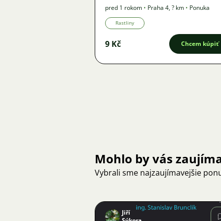
pred 1 rokom
•
Praha 4
,
? km
•
Ponuka
Rastliny
9 Kč
Chcem kúpiť
Mohlo by vás zaujím
Vybrali sme najzaujímavejšie pon
Jiří
Sýkora