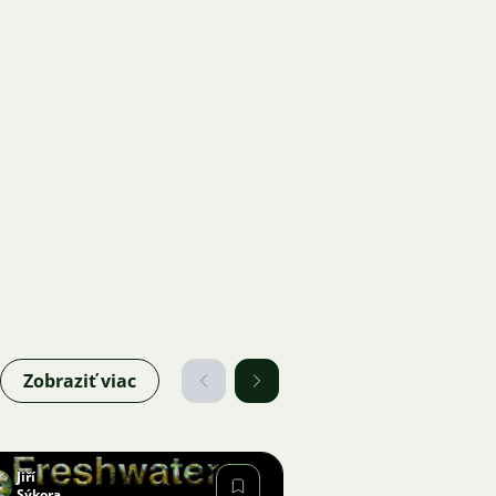
Zobraziť viac
Jiří
Sýkora