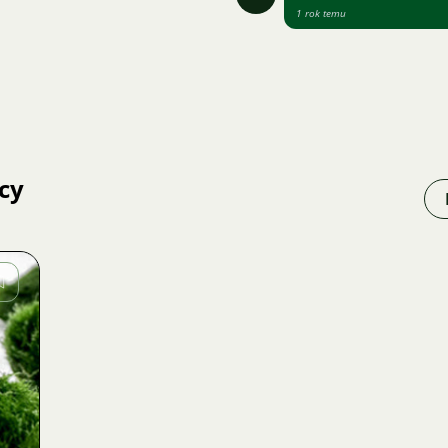
1 rok temu
cy