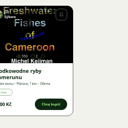
Jiří
Sýkora
Zdjęcie
550
2
łodkowodne ryby
amerunu
dni temu
•
Plánice
,
? km
•
Oferta
Inne
00 Kč
Chcę kupić