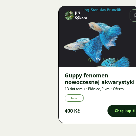
Jiří
Sýkora
Zdjęcie
459
2
Guppy fenomen
nowoczesnej akwarystyki
13 dni temu
•
Plánice
,
? km
•
Oferta
Inne
400 Kč
Chcę kupić