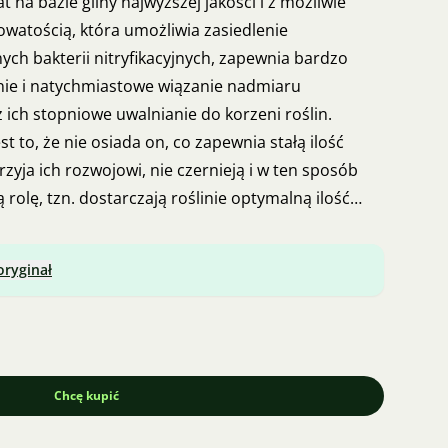
t na bazie gliny najwyższej jakości i z możliwie
watością, która umożliwia zasiedlenie
ych bakterii nitryfikacyjnych, zapewnia bardzo
ie i natychmiastowe wiązanie nadmiaru
ich stopniowe uwalnianie do korzeni roślin.
t to, że nie osiada on, co zapewnia stałą ilość
rzyja ich rozwojowi, nie czernieją i w ten sposób
rolę, tzn. dostarczają roślinie optymalną ilość
żywczych. Substrat pomaga optymalnie rozkładać
m z karmienia i od ryb, które obciążają wodę i
oryginał
lonów i sinic. Cena: 69 Kč / 1 litr. Opakowanie: 1 l,
 osobisty w każdą niedzielę w Pradze 4 od 8:00 do
ztą Czeską - Paczka do rąk.
Chcę kupić