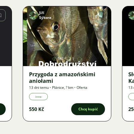
Jiří
Sýkora
Zdjęcie
587
1
Przygoda z amazońskimi
S
aniołami
K
13 dni temu
•
Plánice
,
? km
•
Oferta
13 
Inne
550 Kč
25
Chcę kupić