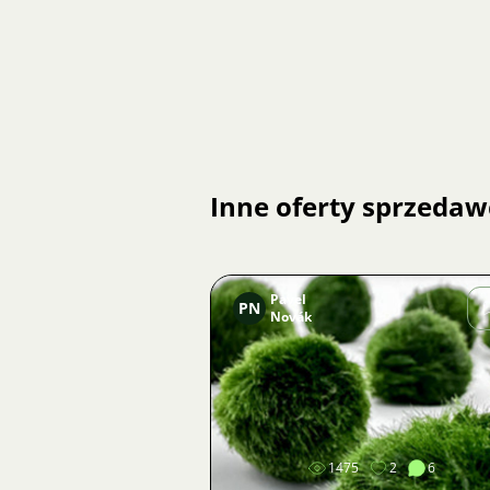
Inne oferty sprzedaw
Pavel
PN
Novák
Zdjęcie
1475
2
6