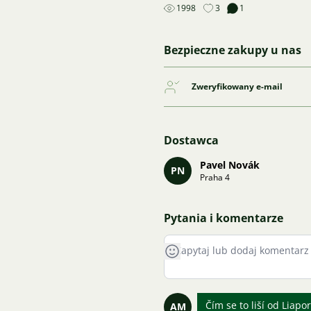
1998
3
1
Bezpieczne zakupy u nas
Zweryfikowany e-mail
Dostawca
Pavel Novák
PN
Praha 4
Pytania i komentarze
Čím se to liší od Liapo
AM