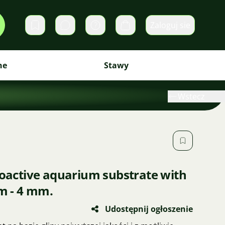
Zaloguj sie
Prywatne wiadomości
Koszyk
ne
Stawy
Wstecz
ioactive aquarium substrate with
mm - 4 mm.
Udostępnij ogłoszenie