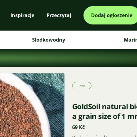
Inspiracje
Przeczytaj
Dodaj ogłoszenie
Słodkowodny
Mari
Inne
GoldSoil natural b
a grain size of 1 
69 Kč