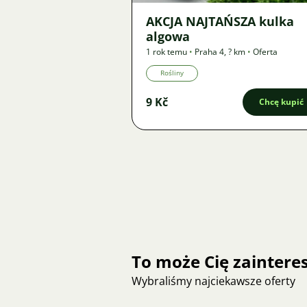
AKCJA NAJTAŃSZA kulka
algowa
1 rok temu
•
Praha 4
,
? km
•
Oferta
Rośliny
9 Kč
Chcę kupić
To może Cię zainter
Wybraliśmy najciekawsze oferty