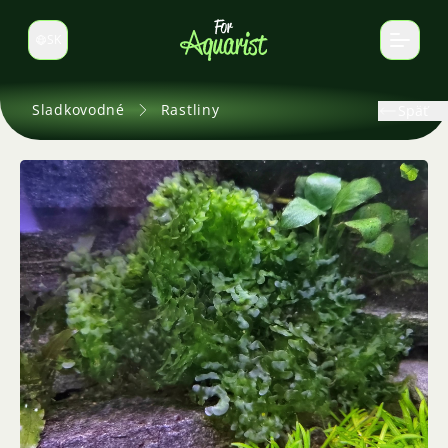
SK
Prepnúť jazyk
Sladkovodné
Rastliny
Späť