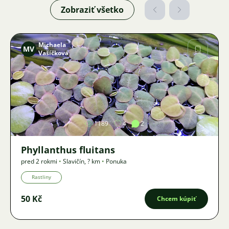
Zobraziť všetko
Michaela
MV
Vašíčková
Obrázok
1189
4
2
Phyllanthus fluitans
pred 2 rokmi
•
Slavičín
,
? km
•
Ponuka
Rastliny
50 Kč
Chcem kúpiť