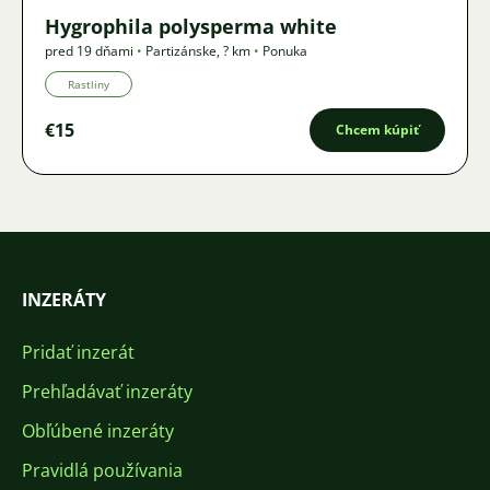
Hygrophila polysperma white
pred 19 dňami
•
Partizánske
,
? km
•
Ponuka
Rastliny
€15
Chcem kúpiť
INZERÁTY
Pridať inzerát
Prehľadávať inzeráty
Obľúbené inzeráty
Pravidlá používania