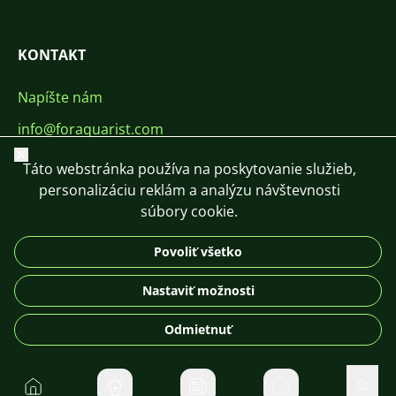
KONTAKT
Napíšte nám
info@foraquarist.com
Zavrieť
+420 603 449 602
Táto webstránka používa na poskytovanie služieb,
personalizáciu reklám a analýzu návštevnosti
súbory cookie.
Povoliť všetko
CS
SK
EN
PL
DE
Nastaviť možnosti
© 2026 For Aquarist
Odmietnuť
Domov
Súkromné správ
Použí