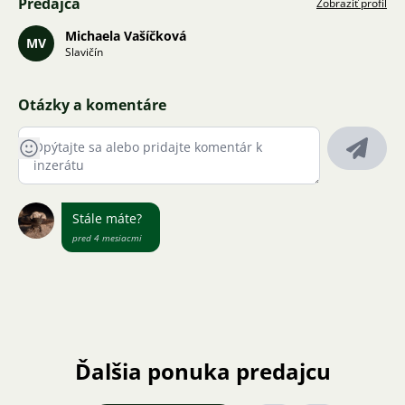
Predajca
Zobraziť profil
Michaela Vašíčková
MV
Slavičín
Otázky a komentáre
Stále máte?
pred 4 mesiacmi
Ďalšia ponuka predajcu