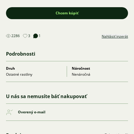
Chcem kúpiť
2286
3
1
Nahlásiť inzerát
Podrobnosti
Druh
Náročnost
Ostatné rastliny
Nenáročná
U nás sa nemusíte báť nakupovať
Overený e-mail