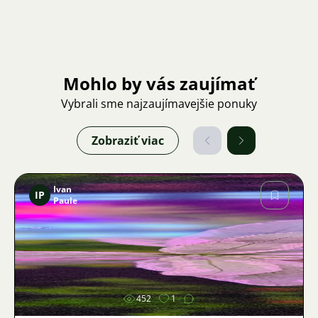
Mohlo by vás zaujímať
Vybrali sme najzaujímavejšie ponuky
Zobraziť viac
Ivan
IP
Paule
Obrázok
452
1