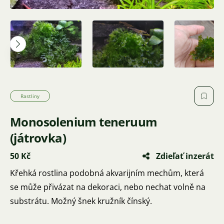
Rastliny
Monosolenium teneruum
(játrovka)
50 Kč
Zdieľať inzerát
Křehká rostlina podobná akvarijním mechům, která
se může přivázat na dekoraci, nebo nechat volně na
substrátu. Možný šnek kružník čínský.