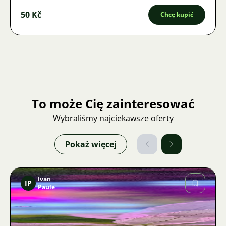
50 Kč
Chcę kupić
To może Cię zainteresować
Wybraliśmy najciekawsze oferty
Pokaż więcej
Ivan
IP
Paule
Zdjęcie