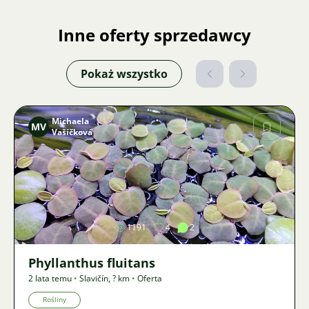
Inne oferty sprzedawcy
Pokaż wszystko
Michaela
MV
Vašíčková
Zdjęcie
1191
4
2
Phyllanthus fluitans
2 lata temu
•
Slavičín
,
? km
•
Oferta
Rośliny