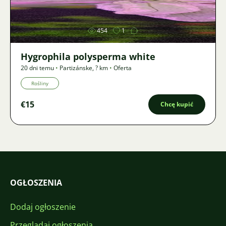
454
1
Hygrophila polysperma white
20 dni temu
•
Partizánske
,
? km
•
Oferta
Rośliny
€15
Chcę kupić
OGŁOSZENIA
Dodaj ogłoszenie
Przeglądaj ogłoszenia