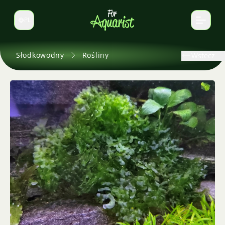
PL
Zmień język
Słodkowodny
Rośliny
Wstecz