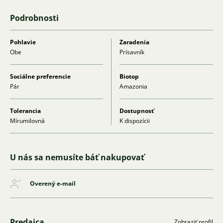
Podrobnosti
Pohlavie
Zaradenia
Obe
Prísavník
Sociálne preferencie
Biotop
Pár
Amazonia
Tolerancia
Dostupnosť
Mírumilovná
K dispozícii
U nás sa nemusíte báť nakupovať
Overený e-mail
Predajca
Zobraziť profil