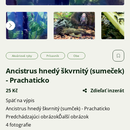
Akváriové ryby
Prísavník
Obe
Ancistrus hnedý škvrnitý (sumeček)
- Prachaticko
25 Kč
Zdieľať inzerát
Späť na výpis
Ancistrus hnedý škvrnitý (sumček) - Prachaticko
Predchádzajúci obrázokĎalší obrázok
4 fotografie