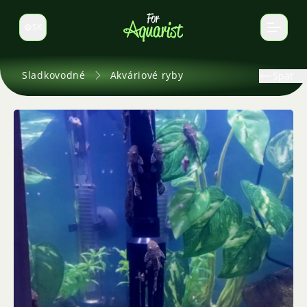
SK
Prepnúť jazyk
Sladkovodné
Akváriové ryby
Späť