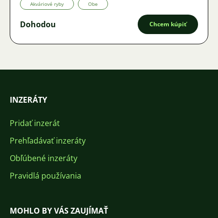
Akváriové ryby
Obe
Dohodou
Chcem kúpiť
INZERÁTY
Pridať inzerát
Prehľadávať inzeráty
Obľúbené inzeráty
Pravidlá používania
MOHLO BY VÁS ZAUJÍMAŤ