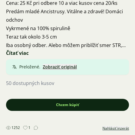
Cena: 25 Kč pri odbere 10 a viac kusov cena 20/ks
Predám mladé Ancistrusy. Vitálne a zdravé! Domáci
odchov
Vykrmené na 100% spirulině
Teraz tak okolo 3-5 cm
Iba osobný odber. Alebo môžem priblížiť smer STR,
Čítať viac
PT, VpK alebo ČK. Teda po dohode podľa počtu rýb.
Mám aj iné rybičky na predaj
Preložené.
Zobraziť originál
50 dostupných kusov
Chcem kúpiť
1252
1
Nahlásiť inzerát