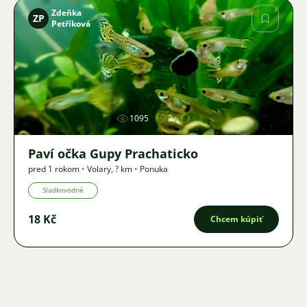
Zdeňka
ZP
Petříková
Obrázok
1095
2
Paví očka Gupy Prachaticko
pred 1 rokom
•
Volary
,
? km
•
Ponuka
Sladkovodné
18 Kč
Chcem kúpiť