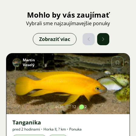
Mohlo by vás zaujímať
Vybrali sme najzaujímavejšie ponuky
Zobraziť viac
Martin
Veselý
Obrázok
4636
12
2
Tanganika
pred 2 hodinami
•
Horka II
,
? km
•
Ponuka