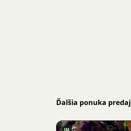
Ďalšia ponuka preda
Jo
JM