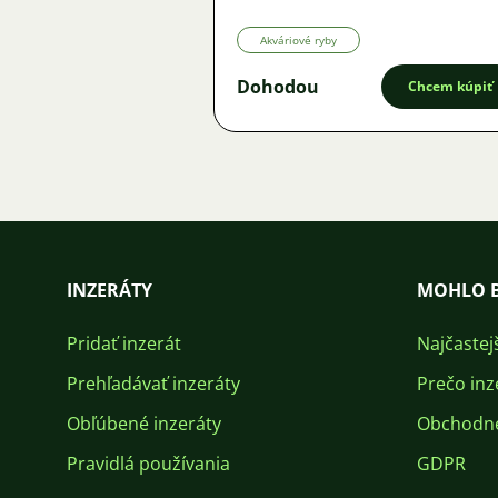
Akváriové ryby
Dohodou
Chcem kúpiť
INZERÁTY
MOHLO B
Pridať inzerát
Najčastej
Prehľadávať inzeráty
Prečo inz
Obľúbené inzeráty
Obchodn
Pravidlá používania
GDPR