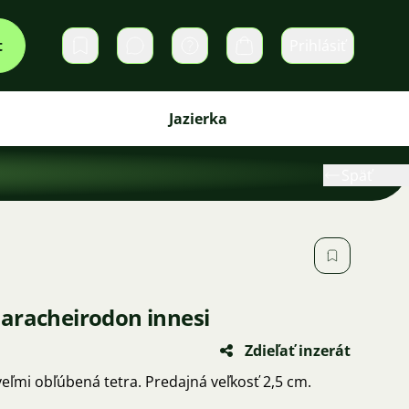
t
Prihlásiť
Súkromné správy
Košík
Jazierka
Späť
aracheirodon innesi
Zdieľať inzerát
veľmi obľúbená tetra. Predajná veľkosť 2,5 cm.