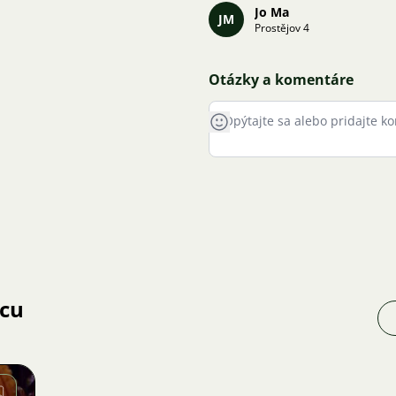
Jo Ma
JM
Prostějov 4
Otázky a komentáre
jcu