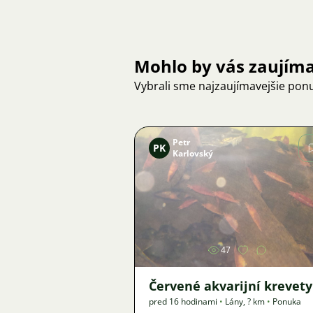
Mohlo by vás zaujím
Vybrali sme najzaujímavejšie pon
Petr
PK
Karlovský
Obrázok
47
Červené akvarijní krevety
pred 16 hodinami
•
Lány
,
? km
•
Ponuka