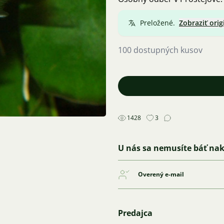
Preložené.
Zobraziť orig
100 dostupných kusov
1428
3
U nás sa nemusíte báť na
Overený e-mail
Predajca