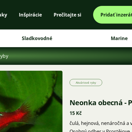
uky
Inšpirácie
Prečítajte si
Pridať inzerá
Sladkovodné
Marine
ryby
Akváriové ryby
Neonka obecná - P
15 Kč
čulá, hejnová, nenáročná a 
Osobný odber v Prostějove.