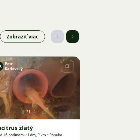
Zobraziť viac
Petr
K
Karlovský
Obrázok
31
citrus zlatý
d 16 hodinami
•
Lány
,
? km
•
Ponuka