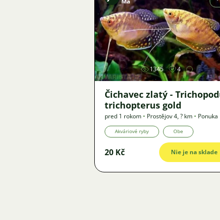
Ma
Obrázok
1345
4
Čichavec zlatý - Trichopo
trichopterus gold
pred 1 rokom
•
Prostějov 4
,
? km
•
Ponuka
Akváriové ryby
Obe
20 Kč
Nie je na sklade