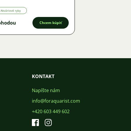
Akváriové ryby
ohodou
Chcem kúpiť
KONTAKT
Napíšte nám
info@foraquarist.com
+420 603 449 602