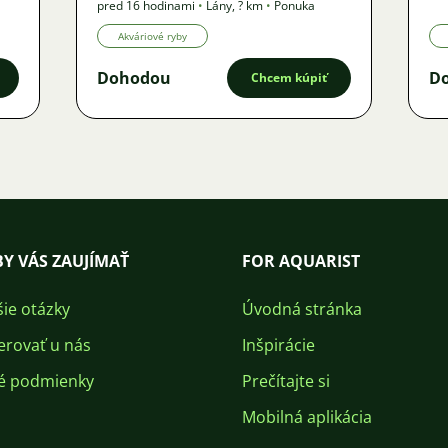
pred 16 hodinami
•
Lány
,
? km
•
Ponuka
Akváriové ryby
Dohodou
D
Chcem kúpiť
Y VÁS ZAUJÍMAŤ
FOR AQUARIST
šie otázky
Úvodná stránka
erovať u nás
Inšpirácie
é podmienky
Prečítajte si
Mobilná aplikácia