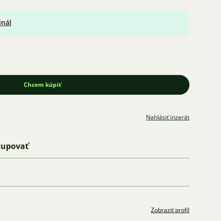
inál
Chcem kúpiť
Nahlásiť inzerát
kupovať
Zobraziť profil