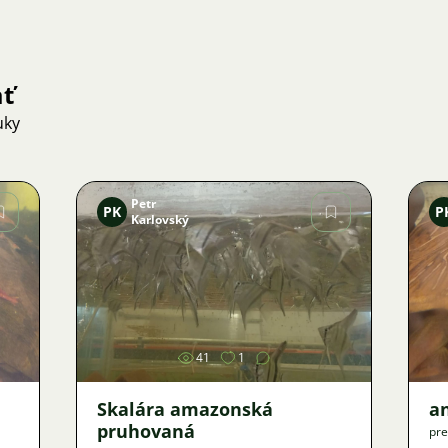
ať
uky
Petr
PK
P
Karlovský
Obrázok
41
1
Skalára amazonská
an
pruhovaná
pre